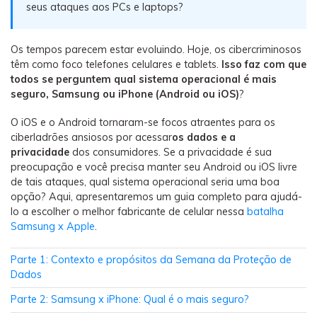
Backup e restauração
seus ataques aos PCs e laptops?
Fazer backup de até 18 tipos de dados e dados do
WhatsApp para o computador. E restaurar
Os tempos parecem estar evoluindo. Hoje, os cibercriminosos
backups facilmente.
têm como foco telefones celulares e tablets.
Isso faz com que
todos se perguntem qual sistema operacional é mais
seguro, Samsung ou iPhone (Android ou iOS)
?
Recuperar visulização única de WhatsApp
Recupere todas as mídias de visulização única do
O iOS e o Android tornaram-se focos atraentes para os
WhatsApp — fotos, vídeos e mensagens de voz.
ciberladrões ansiosos por acessar
os dados e a
privacidade
dos consumidores. Se a privacidade é sua
preocupação e você precisa manter seu Android ou iOS livre
de tais ataques, qual sistema operacional seria uma boa
App
opção? Aqui, apresentaremos um guia completo para ajudá-
lo a escolher o melhor fabricante de celular nessa
batalha
Mutsapper
Samsung x Apple
.
Transferir dados do WhatsApp e WhatsApp
Business sem redefinição de fábrica.
Parte 1: Contexto e propósitos da Semana da Proteção de
Dados
MobileTrans App
Parte 2: Samsung x iPhone: Qual é o mais seguro?