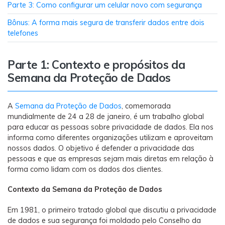
Transferir dados do telefone, dados do
Parte 3: Como configurar um celular novo com segurança
WhatsApp e arquivos entre dispositivos.
Bônus: A forma mais segura de transferir dados entre dois
telefones
WeLastseen
O WeLastseen mantém seu WhatsApp conectado
Parte 1: Contexto e propósitos da
e informado.
Semana da Proteção de Dados
A
Semana da Proteção de Dados
, comemorada
mundialmente de 24 a 28 de janeiro, é um trabalho global
para educar as pessoas sobre privacidade de dados. Ela nos
informa como diferentes organizações utilizam e aproveitam
nossos dados. O objetivo é defender a privacidade das
pessoas e que as empresas sejam mais diretas em relação à
forma como lidam com os dados dos clientes.
Contexto da Semana da Proteção de Dados
Em 1981, o primeiro tratado global que discutiu a privacidade
de dados e sua segurança foi moldado pelo Conselho da