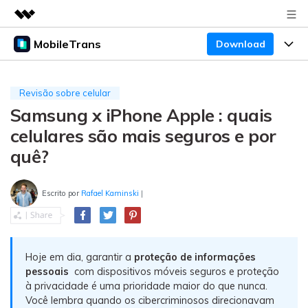
MobileTrans
Download
Produtos em destaque
Criatividade digital com IA generativa
Produtos
Negócios
Utilitários
Revisão sobre celular
Visão geral
Samsung x iPhone Apple : quais
Preços
Sobre nós
Desktop
Soluções
celulares são mais seguros e por
Sala de imprensa
Centro de apoio
Preços para Windows
Transferência do WhatsApp
quê?
Transferir o WhatsApp e o WhatsApp Business
Loja
Blogs
Guia de usuario
Preços para Mac
entre dispositivos Android e iOS.
Escrito por
Rafael Kaminski
|
Temas em Destaque
Suporte
FAQ
Preços para empresas
Transferência de celular
BUSCAR
Temas em Destaque
Transferir mensagens, fotos, vídeos e muito mais
Hoje em dia, garantir a
proteção de informações
Mais suporte
Preços Educacionais
de celular para outro, celular para computador e
Download
Temas em Destaque
pessoais
com dispositivos móveis seguros e proteção
vice-versa.
à privacidade é uma prioridade maior do que nunca.
Concursos e eventos
Você lembra quando os cibercriminosos direcionavam