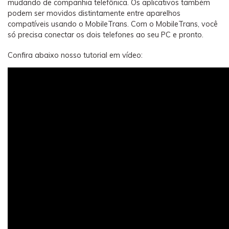
mudando de companhia telefônica. Os aplicativos também
podem ser movidos distintamente entre aparelhos
compatíveis usando o MobileTrans. Com o MobileTrans, você
só precisa conectar os dois telefones ao seu PC e pronto.
Confira abaixo nosso tutorial em vídeo: