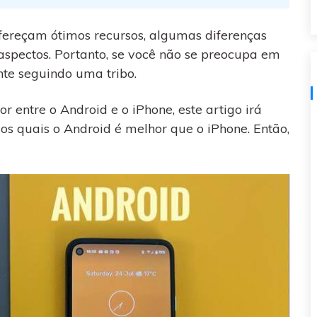
visulização única do
WhatsApp — fotos, vídeos e
fereçam ótimos recursos, algumas diferenças
mensagens de voz.
spectos. Portanto, se você não se preocupa em
SAIBA MAIS
nte seguindo uma tribo.
r entre o Android e o iPhone, este artigo irá
los quais o Android é melhor que o iPhone. Então,