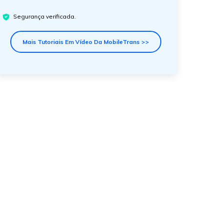
Segurança verificada.
Mais Tutoriais Em Vídeo Da MobileTrans >>