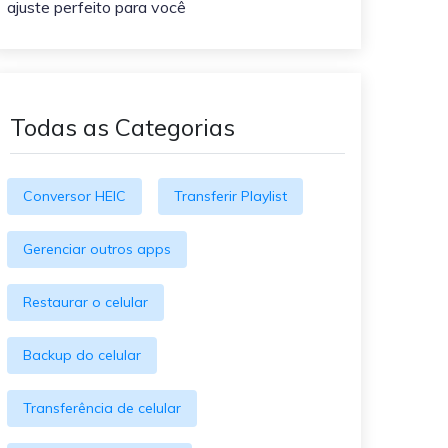
ajuste perfeito para você
O WeLastseen mantém seu
atividades!
WhatsApp conectado e
informado.
Todas as Categorias
Conversor HEIC
Transferir Playlist
Gerenciar outros apps
Restaurar o celular
Backup do celular
Transferência de celular