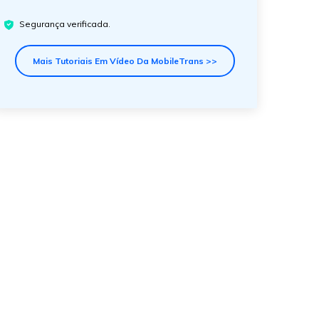
Segurança verificada.
Mais Tutoriais Em Vídeo Da MobileTrans >>