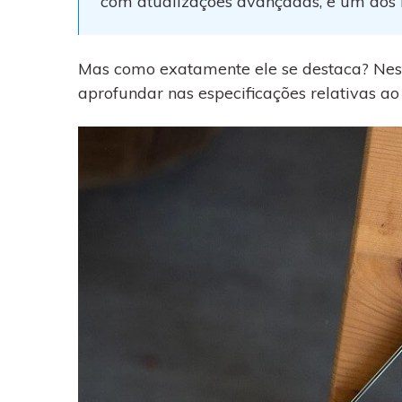
com atualizações avançadas, e um dos 
WhatsApp para o
computador. E restaurar
backups facilmente.
Mas como exatamente ele se destaca? Nes
aprofundar nas especificações relativas a