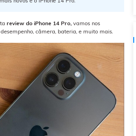
mais novos é o iPhone 14 Pro.
visulização única do
WhatsApp — fotos, vídeos e
mensagens de voz.
ta
review do iPhone 14 Pro,
vamos nos
SAIBA MAIS
o desempenho, câmera, bateria, e muito mais.