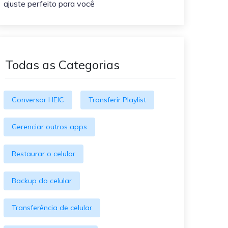
ajuste perfeito para você
O WeLastseen mantém seu
atividades!
WhatsApp conectado e
informado.
Todas as Categorias
Conversor HEIC
Transferir Playlist
Gerenciar outros apps
Restaurar o celular
Backup do celular
Transferência de celular