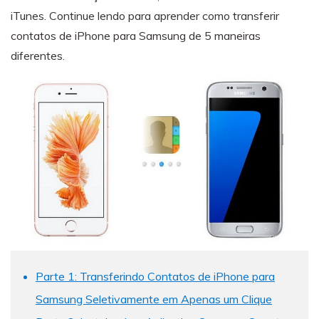
Transferir dados do telefone, dados do
iTunes. Continue lendo para aprender como transferir
WhatsApp e arquivos entre dispositivos.
contatos de iPhone para Samsung de 5 maneiras
diferentes.
WeLastseen
O WeLastseen mantém seu WhatsApp conectado
e informado.
Parte 1: Transferindo Contatos de iPhone para
Samsung Seletivamente em Apenas um Clique