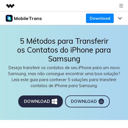
MobileTrans
Download
Produtos em destaque
Criatividade digital com IA generativa
Produtos
Negócios
Utilitários
5 Métodos para Transferir
Visão geral
Preços
Sobre nós
os Contatos do iPhone para
Desktop
Soluções
Samsung
Centro de apoio
Preços para Windows
Sala de imprensa
Transferência do WhatsApp
Deseja transferir os contatos de seu iPhone para um novo
Transferir o WhatsApp e o WhatsApp Business
Samsung, mas não consegue encontrar uma boa solução?
Blogs
Guia de usuario
Loja
Preços para Mac
entre dispositivos Android e iOS.
Leia este guia para conhecer 5 soluções para transferir
contatos de iPhone para Samsung.
Temas em Destaque
Suporte
FAQ
Preços para empresas
Transferência de celular
BUSCAR
Temas em Destaque
Transferir mensagens, fotos, vídeos e muito mais
DOWNLOAD
DOWNLOAD
Mais suporte
Preços Educacionais
de celular para outro, celular para computador e
Download
Temas em Destaque
vice-versa.
Concursos e eventos