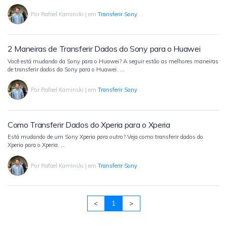
Transferir dados do telefone, dados do
WhatsApp e arquivos entre dispositivos.
Por
Rafael Kaminski
|
em
Transferir Sony
.
WeLastseen
2 Maneiras de Transferir Dados do Sony para o Huawei
O WeLastseen mantém seu WhatsApp conectado
Você está mudando da Sony para o Huawei? A seguir estão as melhores maneiras
e informado.
de transferir dados da Sony para o Huawei. …
Por
Rafael Kaminski
|
em
Transferir Sony
.
Como Transferir Dados do Xperia para o Xperia
Está mudando de um Sony Xperia para outro? Veja como transferir dados do
Xperia para o Xperia. …
Por
Rafael Kaminski
|
em
Transferir Sony
.
<
1
>