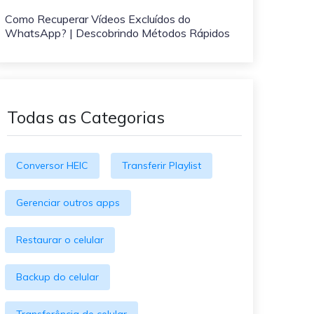
O WeLastseen mantém seu
atividades!
Como Recuperar Vídeos Excluídos do
WhatsApp conectado e
WhatsApp? | Descobrindo Métodos Rápidos
informado.
Todas as Categorias
Conversor HEIC
Transferir Playlist
Gerenciar outros apps
Restaurar o celular
Backup do celular