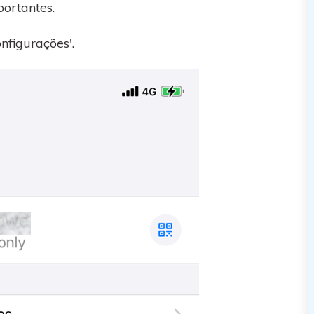
portantes.
nfigurações'.