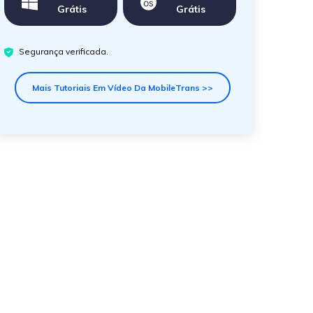
Grátis
Grátis
Segurança verificada.
Mais Tutoriais Em Vídeo Da MobileTrans >>