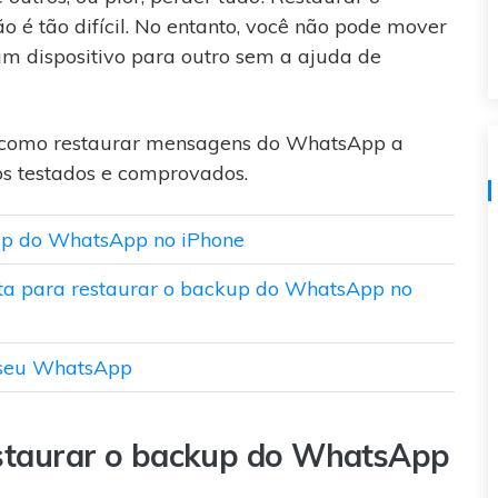
visulização única do
 é tão difícil. No entanto, você não pode mover
WhatsApp — fotos, vídeos e
m dispositivo para outro sem a ajuda de
mensagens de voz.
SAIBA MAIS
á como restaurar mensagens do WhatsApp a
os testados e comprovados.
kup do WhatsApp no iPhone
eta para restaurar o backup do WhatsApp no
o seu WhatsApp
restaurar o backup do WhatsApp