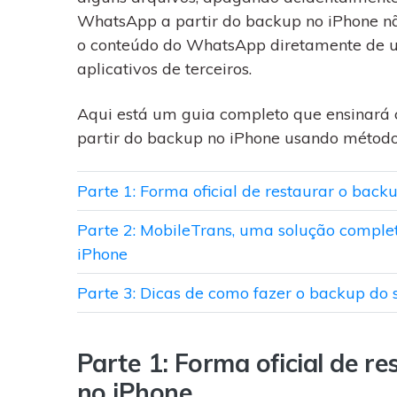
WhatsApp para o
WhatsApp a partir do backup no iPhone não
computador. E restaurar
backups facilmente.
o conteúdo do WhatsApp diretamente de u
aplicativos de terceiros.
Aqui está um guia completo que ensinar
partir do backup no ​​iPhone usando métod
Parte 1: Forma oficial de restaurar o bac
Parte 2: MobileTrans, uma solução compl
iPhone
Parte 3: Dicas de como fazer o backup d
Parte 1: Forma oficial de 
no iPhone