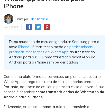
Transferir dados do telefone, dados do
iPhone
WhatsApp e arquivos entre dispositivos.
WeLastseen
Escrito por
Rafael Kaminski
|
O WeLastseen mantém seu WhatsApp conectado
e informado.
Estou mudando do meu antigo celular Samsung para o
novo
iPhone 16
mas tenho medo de
perder minhas
preciosas mensagens do WhatsApp
ao transferir do
Android para o iOS. Como transferir o WhatsApp do
Android para o iPhone sem perder dados?
Como uma plataforma de conversas amplamente usada, o
WhatsApp carrega a maioria de suas memórias preciosas.
Portanto, ao trocar de celular, a primeira coisa que vem à sua
cabeça é descobrir
como transferir dados do WhatsApp do
Android para o iPhone.
Felizmente, existe uma maneira oficial de transferir o