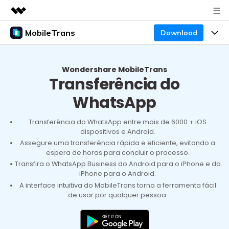
MobileTrans
Download
Produtos em destaque
Criatividade digital com IA generativa
Produtos
Negócios
Utilitários
Wondershare MobileTrans
Transferência do
Visão geral
Preços
Sobre nós
Desktop
Soluções
WhatsApp
Sala de imprensa
Centro de apoio
Preços para Windows
Transferência do WhatsApp
Transferência do WhatsApp entre mais de 6000 + iOS
Transferir o WhatsApp e o WhatsApp Business
dispositivos e Android.
Loja
Blogs
Guia de usuario
Preços para Mac
entre dispositivos Android e iOS.
Assegure uma transferência rápida e eficiente, evitando a
espera de horas para concluir o processo.
Temas em Destaque
Suporte
Transfira o WhatsApp Business do Android para o iPhone e do
FAQ
Preços para empresas
Transferência de celular
BUSCAR
iPhone para o Android.
Temas em Destaque
Transferir mensagens, fotos, vídeos e muito mais
A interface intuitiva do MobileTrans torna a ferramenta fácil
Mais suporte
Preços Educacionais
de celular para outro, celular para computador e
de usar por qualquer pessoa.
Download
Temas em Destaque
vice-versa.
Concursos e eventos