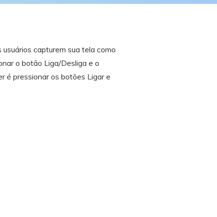
O WeLastseen mantém seu
atividades!
WhatsApp conectado e
informado.
s usuários capturem sua tela como
nar o botão Liga/Desliga e o
 é pressionar os botões Ligar e