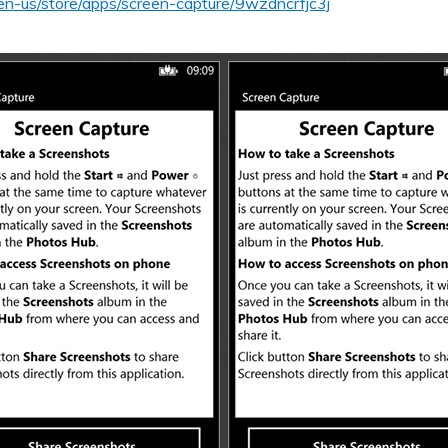
en-us/store/apps/screen-capture/9wzdncrfjc3j