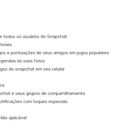
m todos os usuários do Snapchat
tories
igos e pontuações de seus amigos em jogos populares
egendas às suas fotos
os do snapchat em seu celular
ira
pchat e seus grupos de compartilhamento
otificações com toques especiais
 Não aplicável