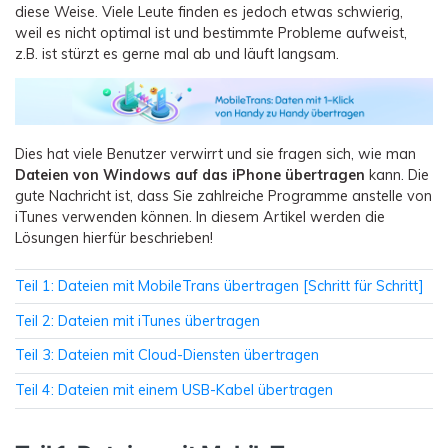
Übertragung anderer Apps
Preise für die App
Suche
diese Weise. Viele Leute finden es jedoch etwas schwierig,
Lernen
weil es nicht optimal ist und bestimmte Probleme aufweist,
Geschäftsplan
z.B. ist stürzt es gerne mal ab und läuft langsam.
Herunterladen
Hilfe erhalten
WEITERE THEMEN ERKUNDEN
Bildungsplan
Dies hat viele Benutzer verwirrt und sie fragen sich, wie man
Dateien von Windows auf das iPhone übertragen
kann. Die
gute Nachricht ist, dass Sie zahlreiche Programme anstelle von
iTunes verwenden können. In diesem Artikel werden die
Lösungen hierfür beschrieben!
Teil 1: Dateien mit MobileTrans übertragen [Schritt für Schritt]
Teil 2: Dateien mit iTunes übertragen
Teil 3: Dateien mit Cloud-Diensten übertragen
Teil 4: Dateien mit einem USB-Kabel übertragen