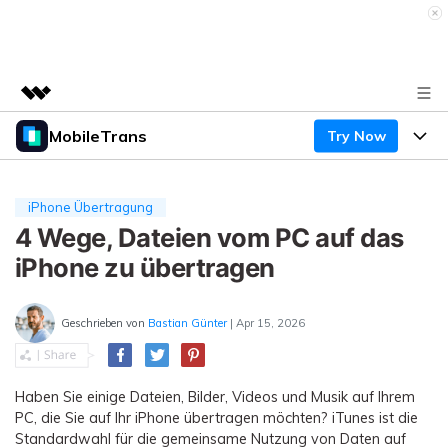
MobileTrans
Try Now
Top-Produkte
KI-gestützte digitale Kreativität
Produkte
Business
Dienstprogramme
iPhone Übertragung
Überblick
Desktop
4 Wege, Dateien vom PC auf das
Funktionen
Über uns
Lösungen
iPhone zu übertragen
Mobile
Funktionen
Presseraum
Ressourcen
Lösungen
Geschrieben von
Bastian Günter
| Apr 15, 2026
Handydatenübertragung
Shop
Preise
Handy-Backup & Wiederherstellung
Preise für Windows
Support
Lernen & Unterstützung
Haben Sie einige Dateien, Bilder, Videos und Musik auf Ihrem
WhatsApp Manager
PC, die Sie auf Ihr iPhone übertragen möchten? iTunes ist die
Preise für Mac
Wettbewerbe & Events
Standardwahl für die gemeinsame Nutzung von Daten auf