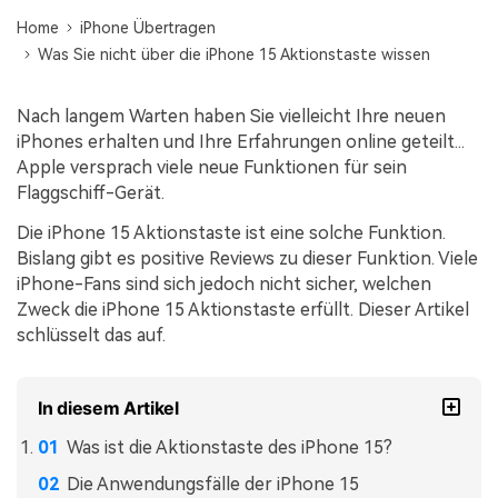
Übertragung anderer Apps
Suche
Preise für die App
Lernen
Home
iPhone Übertragen
Was Sie nicht über die iPhone 15 Aktionstaste wissen
Geschäftsplan
Herunterladen
Hilfe erhalten
WEITERE THEMEN ERKUNDEN
Bildungsplan
Nach langem Warten haben Sie vielleicht Ihre neuen
iPhones erhalten und Ihre Erfahrungen online geteilt...
Apple versprach viele neue Funktionen für sein
Flaggschiff-Gerät.
Die iPhone 15 Aktionstaste ist eine solche Funktion.
Bislang gibt es positive Reviews zu dieser Funktion. Viele
iPhone-Fans sind sich jedoch nicht sicher, welchen
Zweck die iPhone 15 Aktionstaste erfüllt. Dieser Artikel
schlüsselt das auf.
In diesem Artikel
Was ist die Aktionstaste des iPhone 15?
Die Anwendungsfälle der iPhone 15