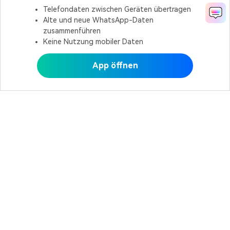
Telefondaten zwischen Geräten übertragen
Alte und neue WhatsApp-Daten
zusammenführen
Keine Nutzung mobiler Daten
App öffnen
In MobileTrans öffnen
In MobileTrans öffnen
Hero Produkte
Wondershare
KI entdecken