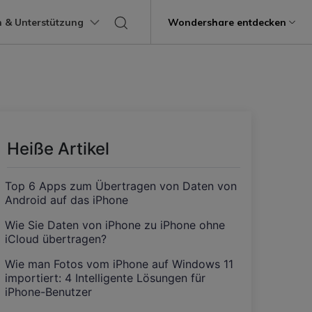
 & Unterstützung
Support
Wondershare entdecken
programme
Über Wondershare
ungen
Lernen
Übertragung anderer
Hilfe erhalten
Geschäftsplan
Bildungsplan
Produkte
Dienstprogramme
Business
Apps
ps
Benutzerhandbuch
Kontaktieren Sie uns
g
Über uns
Mutsapper
Kik Übertragung Tipps
it
Dr.Fone
Video-Übertragung
Fotoübertragung
stipps
Videotutorials
Hilfezentrum
rstellung verlorener
WhatsApp-Daten ohne Werksreset
Line Transfer Tipps
Presseraum
Heiße Artikel
übertragen
Recoverit
FAQs
Blitzschneller
Kontaktübertragung
Viber Transfer Tipps
t
Shop
MobileTrans
t beschädigte Videos, Fotos
Übertrag
Top 6 Apps zum Übertragen von Daten von
Welastseen
Android auf das iPhone
Support
Dateiübertragung
Nachrichtenübertragung
Halte Ihr WhatsApp verbunden und
e
informiert.
ng mobiler Geräte.
Wie Sie Daten von iPhone zu iPhone ohne
iCloud übertragen?
Trans
rtragung von Telefon zu
Wie man Fotos vom iPhone auf Windows 11
importiert: 4 Intelligente Lösungen für
fe
iPhone-Benutzer
Kindersicherung.