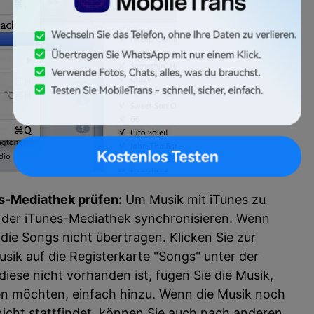
es-Mediathek prüfen:
Um Musik mit iTunes zu
s der iTunes-Mediathek synchronisieren. Wenn
 die Songs nicht übertragen. Klicken Sie zur
sik auf die Registerkarte "Songs" unter der
diese nicht vorhanden ist, fügen Sie die Musik,
gen möchten, einfach hinzu. Wenn die Musik noch
nicht stattfindet, können Sie auch nach anderen