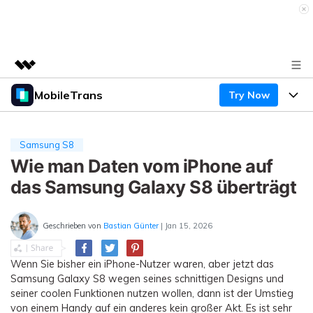
MobileTrans
Try Now
Top-Produkte
KI-gestützte digitale Kreativität
Produkte
Business
Dienstprogramme
Samsung S8
Überblick
Desktop
Wie man Daten vom iPhone auf
Funktionen
Über uns
Lösungen
das Samsung Galaxy S8 überträgt
Mobile
Funktionen
Presseraum
Ressourcen
Lösungen
Geschrieben von
Bastian Günter
| Jan 15, 2026
Handydatenübertragung
Shop
Preise
Handy-Backup & Wiederherstellung
Wenn Sie bisher ein iPhone-Nutzer waren, aber jetzt das
Preise für Windows
Support
Lernen & Unterstützung
Samsung Galaxy S8 wegen seines schnittigen Designs und
WhatsApp Manager
Preise für Mac
seiner coolen Funktionen nutzen wollen, dann ist der Umstieg
Wettbewerbe & Events
von einem Handy auf ein anderes kein großer Akt. Es ist sehr