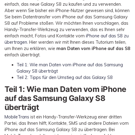
Übertragung anderer Apps
Preise für die App
Suche
einfach, das neue Galaxy S8 zu kaufen und zu verwenden.
Lernen
Aber wenn Sie bisher ein iPhone-Nutzer gewesen sind, können
Geschäftsplan
Sie beim Datentransfer vom iPhone auf das Samsung Galaxy
Herunterladen
Hilfe erhalten
WEITERE THEMEN ERKUNDEN
Bildungsplan
S8 auf Probleme stoßen. Wir möchten Ihnen vorschlagen, das
Handy-Transfer-Werkzeug zu verwenden, das es Ihnen sehr
einfach macht, Fotos und Kontakte vom
iPhone auf das S8 zu
übertragen
. Hier werden wir mit Ihnen dieses Tutorium teilen,
um Ihnen zu erklären, wie
man Daten vom iPhone auf das S8
einfach überträgt.
Teil 1: Wie man Daten vom iPhone auf das Samsung
Galaxy S8 überträgt
Teil 2: Tipps für den Umstieg auf das Galaxy S8
Teil 1: Wie man Daten vom iPhone
auf das Samsung Galaxy S8
überträgt
MobileTrans
ist ein Handy-Transfer-Werkzeug einer dritten
Partei, das Ihnen hilft, Kontakte, SMS und andere Dateien vom
iPhone auf das Samsung Galaxy S8 zu übertragen. Bei