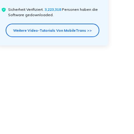
Sicherheit Verifiziert.
3,223,321
Personen haben die
Software gedownloaded.
Weitere Video-Tutorials Von MobileTrans >>