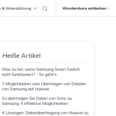
 & Unterstützung
Support
Wondershare entdecken
programme
Über Wondershare
ungen
Lernen
Übertragung anderer
Hilfe erhalten
Geschäftsplan
Bildungsplan
Produkte
Dienstprogramme
Business
Apps
ps
Benutzerhandbuch
Kontaktieren Sie uns
g
Über uns
Mutsapper
Kik Übertragung Tipps
it
Dr.Fone
Video-Übertragung
Fotoübertragung
stipps
Videotutorials
Hilfezentrum
rstellung verlorener
WhatsApp-Daten ohne Werksreset
Line Transfer Tipps
Presseraum
Heiße Artikel
übertragen
Recoverit
FAQs
Blitzschneller
Kontaktübertragung
Viber Transfer Tipps
t
Shop
MobileTrans
t beschädigte Videos, Fotos
Übertrag
Was zu tun, wenn Samsung Smart Switch
Welastseen
nicht funktioniert? - So geht's
Support
Dateiübertragung
Nachrichtenübertragung
Halte Ihr WhatsApp verbunden und
e
informiert.
ng mobiler Geräte.
7 Möglichkeiten zum Übertragen von Dateien
von Samsung auf Huawei
Trans
rtragung von Telefon zu
So übertragen Sie Daten von Sony zu
Samsung: 4 effektive Möglichkeiten
fe
Kindersicherung.
4 Lösungen: Datenübertragung von Huawei zu