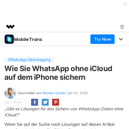
MobileTrans
Try Now
Top-Produkte
KI-gestützte digitale Kreativität
Produkte
Business
Dienstprogramme
WhatsApp Übertragung
Überblick
Desktop
Wie Sie WhatsApp ohne iCloud
Funktionen
Über uns
Lösungen
auf dem iPhone sichern
Mobile
Funktionen
Presseraum
Ressourcen
Lösungen
Geschrieben von
Bastian Günter
| Jan 15, 2026
Handydatenübertragung
Shop
Preise
Handy-Backup & Wiederherstellung
„Gibt es Lösungen für das Sichern von WhatsApp-Daten ohne
Preise für Windows
Support
Lernen & Unterstützung
iCloud?“
WhatsApp Manager
Preise für Mac
Wenn Sie auf der Suche nach Lösungen auf diesen Artikel
Wettbewerbe & Events