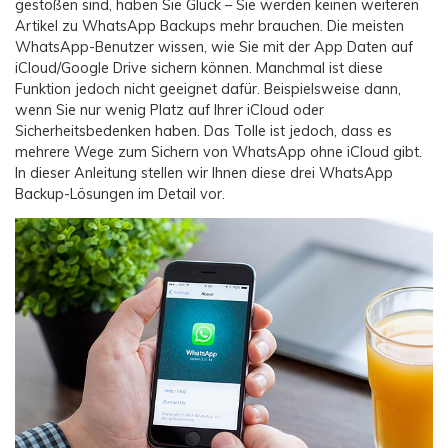
Übertragung anderer Apps
gestoßen sind, haben Sie Glück – Sie werden keinen weiteren
Preise für die App
Suche
Artikel zu WhatsApp Backups mehr brauchen. Die meisten
Lernen
Geschäftsplan
WhatsApp-Benutzer wissen, wie Sie mit der App Daten auf
Herunterladen
Hilfe erhalten
iCloud/Google Drive sichern können. Manchmal ist diese
WEITERE THEMEN ERKUNDEN
Bildungsplan
Funktion jedoch nicht geeignet dafür. Beispielsweise dann,
wenn Sie nur wenig Platz auf Ihrer iCloud oder
Sicherheitsbedenken haben. Das Tolle ist jedoch, dass es
mehrere Wege zum Sichern von WhatsApp ohne iCloud gibt.
In dieser Anleitung stellen wir Ihnen diese drei WhatsApp
Backup-Lösungen im Detail vor.