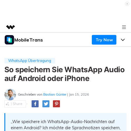
MobileTrans
Try Now
Top-Produkte
KI-gestützte digitale Kreativität
Produkte
Business
Dienstprogramme
WhatsApp Übertragung
Überblick
Desktop
So speichern Sie WhatsApp Audio
Funktionen
Über uns
Lösungen
auf Android oder iPhone
Mobile
Funktionen
Presseraum
Ressourcen
Lösungen
Geschrieben von
Bastian Günter
| Jan 15, 2026
Handydatenübertragung
Shop
Preise
Handy-Backup & Wiederherstellung
Preise für Windows
Support
Lernen & Unterstützung
WhatsApp Manager
„Wie speichere ich WhatsApp-Audio-Nachrichten auf
Preise für Mac
einem Android? Ich möchte die Sprachnotizen speichern,
Wettbewerbe & Events