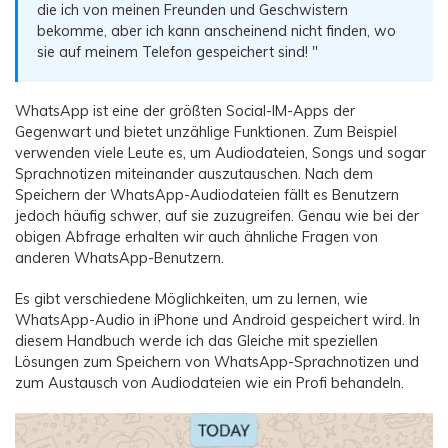
Übertragung anderer Apps
Preise für die App
Suche
die ich von meinen Freunden und Geschwistern
Lernen
bekomme, aber ich kann anscheinend nicht finden, wo
Geschäftsplan
sie auf meinem Telefon gespeichert sind! "
Herunterladen
Hilfe erhalten
WEITERE THEMEN ERKUNDEN
Bildungsplan
WhatsApp ist eine der größten Social-IM-Apps der
Gegenwart und bietet unzählige Funktionen. Zum Beispiel
verwenden viele Leute es, um Audiodateien, Songs und sogar
Sprachnotizen miteinander auszutauschen. Nach dem
Speichern der WhatsApp-Audiodateien fällt es Benutzern
jedoch häufig schwer, auf sie zuzugreifen. Genau wie bei der
obigen Abfrage erhalten wir auch ähnliche Fragen von
anderen WhatsApp-Benutzern.
Es gibt verschiedene Möglichkeiten, um zu lernen, wie
WhatsApp-Audio in iPhone und Android gespeichert wird. In
diesem Handbuch werde ich das Gleiche mit speziellen
Lösungen zum Speichern von WhatsApp-Sprachnotizen und
zum Austausch von Audiodateien wie ein Profi behandeln.