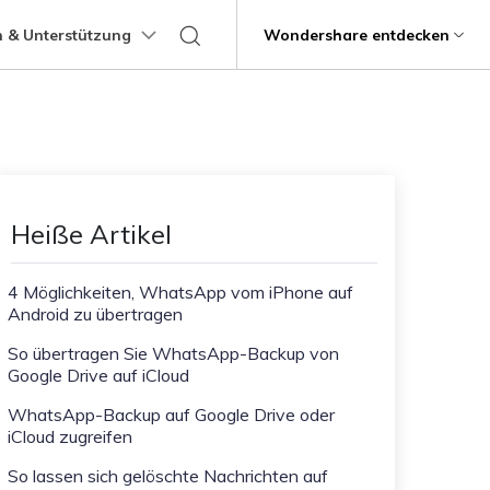
 & Unterstützung
Support
Wondershare entdecken
programme
Über Wondershare
ungen
Lernen
Übertragung anderer
Hilfe erhalten
Geschäftsplan
Bildungsplan
Produkte
Dienstprogramme
Business
Apps
ps
Benutzerhandbuch
Kontaktieren Sie uns
g
Über uns
Mutsapper
Kik Übertragung Tipps
it
Dr.Fone
Video-Übertragung
Fotoübertragung
stipps
Videotutorials
Hilfezentrum
rstellung verlorener
WhatsApp-Daten ohne Werksreset
Line Transfer Tipps
Presseraum
Heiße Artikel
übertragen
Recoverit
FAQs
Blitzschneller
Kontaktübertragung
Viber Transfer Tipps
t
Shop
MobileTrans
t beschädigte Videos, Fotos
Übertrag
4 Möglichkeiten, WhatsApp vom iPhone auf
Welastseen
Android zu übertragen
Support
Dateiübertragung
Nachrichtenübertragung
Halte Ihr WhatsApp verbunden und
e
informiert.
ng mobiler Geräte.
So übertragen Sie WhatsApp-Backup von
Google Drive auf iCloud
Trans
rtragung von Telefon zu
WhatsApp-Backup auf Google Drive oder
iCloud zugreifen
fe
Kindersicherung.
So lassen sich gelöschte Nachrichten auf