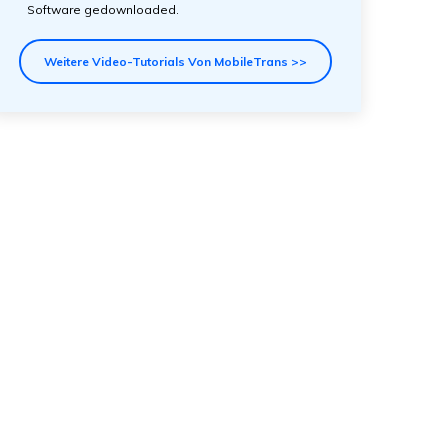
Software gedownloaded.
Weitere Video-Tutorials Von MobileTrans >>