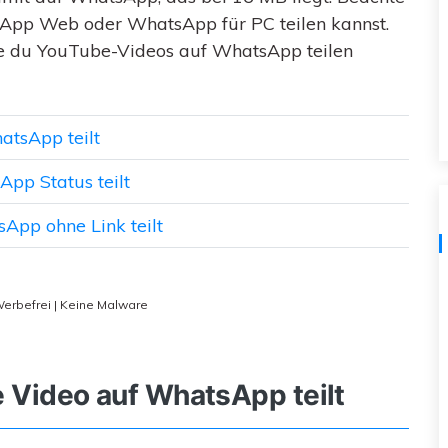
tsApp Web oder WhatsApp für PC teilen kannst.
Kostenloser herunterladen
Alle Produkte ansehen
wie du YouTube-Videos auf WhatsApp teilen
atsApp teilt
pp Status teilt
App ohne Link teilt
Werbefrei | Keine Malware
e Video auf WhatsApp teilt