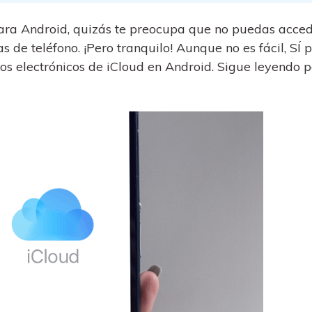
al
y no te pierdas nada útil.
,
d.
s
ara Android, quizás te preocupa que no puedas acced
Consejos de transferencia de iTunes
encia de iCloud
s de teléfono. ¡Pero tranquilo! Aunque no es fácil, SÍ
Convierte iTunes en un potente
eos electrónicos de iCloud en Android. Sigue leyendo 
 usar
gestor de medios con algunos
atos de
consejos sencillos.
ENCUENTRA MÁS SOLUCIONES