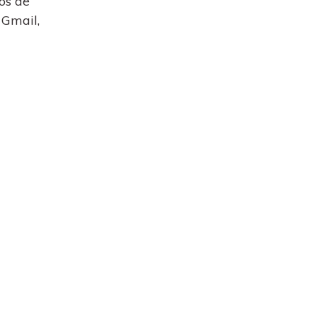
os de
 Gmail,