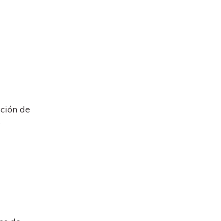
cción de
e