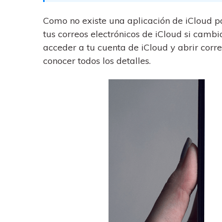
trucos para aprovechar 
Transfiere contactos, fotos
máximo tu nuevo Androi
música, videos, SMS y otro
Como no existe una aplicación de iCloud p
tipos de archivos de un
Consejos de transfer
tus correos electrónicos de iCloud si cambia
teléfono a otro y a la PC.
acceder a tu cuenta de iCloud y abrir corr
¿Qué tan increíble sería
iCloud para transferir d
conocer todos los detalles.
tu teléfono?