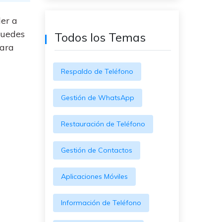
WeLastseen te tiene al tanto de
ayudarte a transferir datos
todo en WhatsApp.
a teléfonos Samsung!
er a
 puedes
Todos los Temas
#MobileTransto5G
para
¡Aprende sobre la
tecnología 5G y obtén
MobileTrans para
Respaldo de Teléfono
transferir datos!
Gestión de WhatsApp
Restauración de Teléfono
Gestión de Contactos
Aplicaciones Móviles
Información de Teléfono