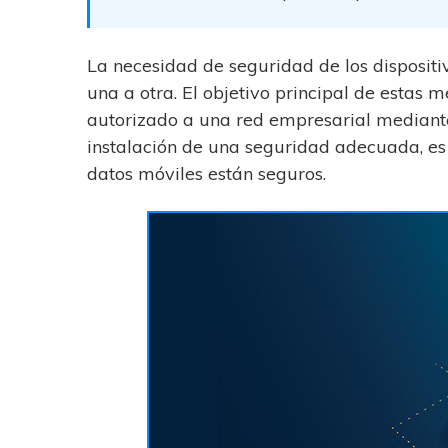
trucos para aprovechar 
Transfiere contactos, fotos
máximo tu nuevo Androi
música, videos, SMS y otro
tipos de archivos de un
La necesidad de seguridad de los disposit
Consejos de transfer
teléfono a otro y a la PC.
una a otra. El objetivo principal de estas
¿Qué tan increíble sería
iCloud para transferir d
autorizado a una red empresarial mediante l
tu teléfono?
instalación de una seguridad adecuada, es 
datos móviles están seguros.