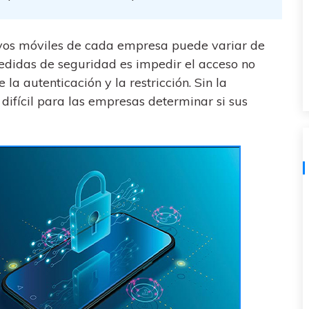
al
y no te pierdas nada útil.
,
d.
s
Consejos de transferencia de iTunes
ivos móviles de cada empresa puede variar de
encia de iCloud
Convierte iTunes en un potente
 medidas de seguridad es impedir el acceso no
 usar
gestor de medios con algunos
atos de
consejos sencillos.
a autenticación y la restricción. Sin la
difícil para las empresas determinar si sus
ENCUENTRA MÁS SOLUCIONES