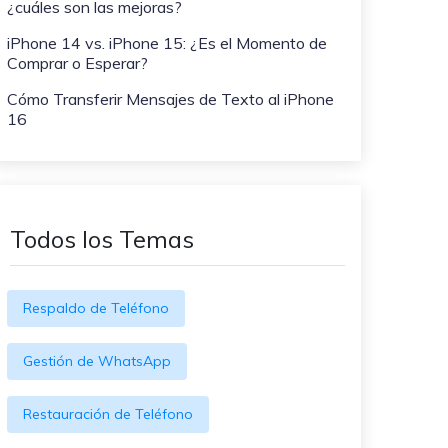
¿cuáles son las mejoras?
WeLastseen te tiene al tanto de
ayudarte a transferir datos
todo en WhatsApp.
a teléfonos Samsung!
iPhone 14 vs. iPhone 15: ¿Es el Momento de
Comprar o Esperar?
#MobileTransto5G
Cómo Transferir Mensajes de Texto al iPhone
¡Aprende sobre la
16
tecnología 5G y obtén
MobileTrans para
transferir datos!
Todos los Temas
Respaldo de Teléfono
Gestión de WhatsApp
Restauración de Teléfono