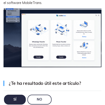
MobileTrans App
el software MobileTrans.
Transfiere datos del teléfono, de
WhatsApp y archivos entre dispositivos
iOS y Android.
Welastseen
WeLastseen te tiene al tanto de todo en
WhatsApp.
¿Te ha resultado útil este artículo?
SÍ
NO