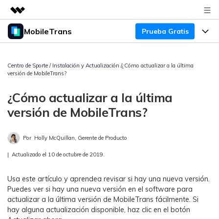
MobileTrans
Prueba Gratis
Productos destacados
Creatividad digital con AIGC
Productos
Empresas
Utilidades
Centro de Sporte
/
Instalación y Actualización
/¿Cómo actualizar a la última
versión de MobileTrans?
Resumen
Precios
Quiénes somos
Para Escritorio
Soluciones
¿Cómo actualizar a la última
Sala de prensa
Soporte
Precios para Windows
Transferencia de WhatsApp
versión de MobileTrans?
Pasa datos de WhatsApp de
Tienda
Blog
Guía de Usuario
Precios para Mac
Android a iPhone o viceversa. Hace
Por
Holly McQuillan, Gerente de Producto
y restaura copias de seguridad de
Tendencias
WhatsApp y más apps sociales.
Soporte
|
Actualizado el 10 de octubre de 2019.
Preguntas Frecuentes
Precios para Empresas
Buscar
Tendencias
Usa este artículo y aprendea revisar si hay una nueva versión.
Respaldo y Restauración
Más Soporte
Descuentos Educativos
Descargar
Puedes ver si hay una nueva versión en el software para
Concursos y eventos
Realiza y restaura copias de
actualizar a la última versión de MobileTrans fácilmente. Si
seguridad de más de 18 tipos de
Sobre Nosotros
hay alguna actualización disponible, haz clic en el botón
ENCUENTRA MÁS SOLUCIONES
datos, incluyendo los datos de