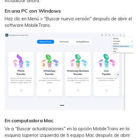
Actualizar ahora.
WhatsApp.
En una PC con Windows
Haz clic en Menú > "Buscar nueva versión" después de abrir el
Transferencia de Datos de un
software MobileTrans.
Celular a Otro
Transfiere contactos, fotos, música,
videos, SMS y otros tipos de
archivos de un teléfono a otro y a la
PC.
Apps
Mutsapper (Alias: Wutsapper)
Transfiere datos de WhatsApp y
WhatsApp Business sin restablecer los
En computadora Mac
valores de fábrica.
Ve a "Buscar actualizaciones" en la opción MobileTrans en la
esquina superior izquierda de ti equipo Mac después de abrir