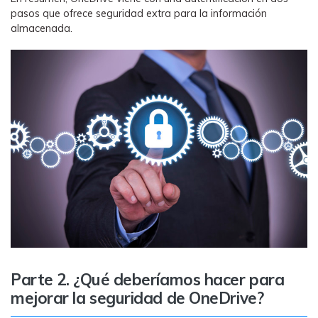
MobileTrans App
pasos que ofrece seguridad extra para la información
Transfiere datos del teléfono, de
almacenada.
WhatsApp y archivos entre dispositivos
iOS y Android.
Welastseen
WeLastseen te tiene al tanto de todo en
WhatsApp.
Parte 2. ¿Qué deberíamos hacer para
mejorar la seguridad de OneDrive?