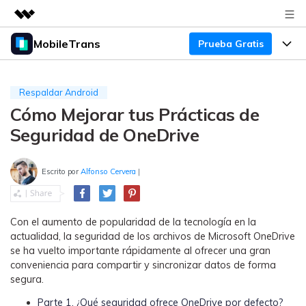
MobileTrans
Prueba Gratis
Productos destacados
Creatividad digital con AIGC
Productos
Empresas
Utilidades
Respaldar Android
Resumen
Cómo Mejorar tus Prácticas de
Precios
Quiénes somos
Para Escritorio
Soluciones
Seguridad de OneDrive
Sala de prensa
Soporte
Precios para Windows
Transferencia de WhatsApp
Pasa datos de WhatsApp de
Escrito por
Alfonso Cervera
|
Tienda
Blog
Guía de Usuario
Precios para Mac
Android a iPhone o viceversa. Hace
y restaura copias de seguridad de
Tendencias
WhatsApp y más apps sociales.
Soporte
Preguntas Frecuentes
Precios para Empresas
Con el aumento de popularidad de la tecnología en la
Buscar
actualidad, la seguridad de los archivos de Microsoft OneDrive
Tendencias
se ha vuelto importante rápidamente al ofrecer una gran
Respaldo y Restauración
Más Soporte
Descuentos Educativos
Descargar
conveniencia para compartir y sincronizar datos de forma
Concursos y eventos
Realiza y restaura copias de
segura.
seguridad de más de 18 tipos de
Sobre Nosotros
ENCUENTRA MÁS SOLUCIONES
datos, incluyendo los datos de
Parte 1. ¿Qué seguridad ofrece OneDrive por defecto?