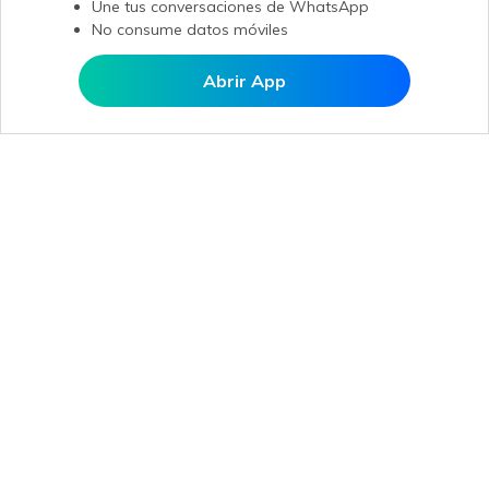
Une tus conversaciones de WhatsApp
No consume datos móviles
Abrir App
Abrir en MobileTrans
Productos
Wondershare
Explorar IA
Centro de soporte