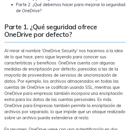
Parte 2. ¿Qué debemos hacer para mejorar la seguridad
WhatsApp.
de OneDrive?
Transferencia de Datos de un
Parte 1. ¿Qué seguridad ofrece
Celular a Otro
OneDrive por defecto?
Transfiere contactos, fotos, música,
videos, SMS y otros tipos de
archivos de un teléfono a otro y a la
Al mirar al nombre 'OneDrive Security' nos hacemos a la idea
PC.
de lo que hace, pero sigue leyendo para conocer sus
características y beneficios. OneDrive cuenta con algunas
medidas de encriptación por defecto, parecidas a las de la
mayoría de proveedores de servicios de sincronización de
Apps
datos. Por ejemplo, los archivos almacenados en todas las
cuentas de OneDrive se codifican usando SSL, mientras que
Mutsapper (Alias: Wutsapper)
OneDrive para empresas también incorpora una encriptación
extra para los datos de las cuentas personales. Es más,
Transfiere datos de WhatsApp y
OneDrive para Empresas también permite la encriptación de
WhatsApp Business sin restablecer los
archivos por separado, lo que impide que un ataque realizado
valores de fábrica.
sobre un archivo pueda extenderse al resto.
En resumen, OneDrive viene con una autentificación en dos