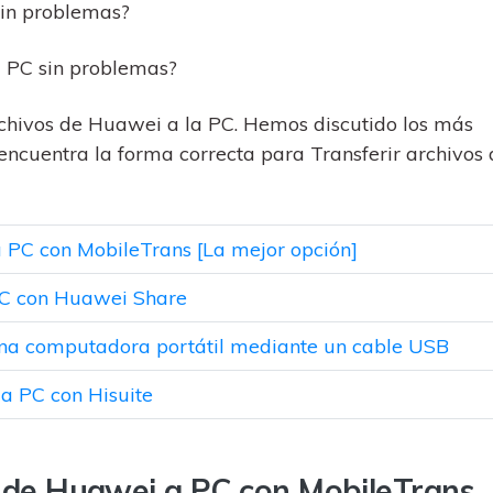
al
y no te pierdas nada útil.
,
sin problemas?
d.
s
Consejos de transferencia de iTunes
a PC sin problemas?
encia de iCloud
Convierte iTunes en un potente
 usar
gestor de medios con algunos
rchivos de Huawei a la PC. Hemos discutido los más
atos de
consejos sencillos.
encuentra la forma correcta para Transferir archivos 
a PC con MobileTrans [La mejor opción]
ENCUENTRA MÁS SOLUCIONES
 PC con Huawei Share
 una computadora portátil mediante un cable USB
a PC con Hisuite
os de Huawei a PC con MobileTrans