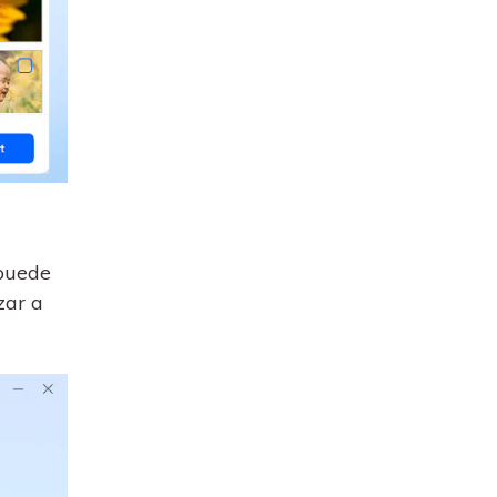
 puede
zar a