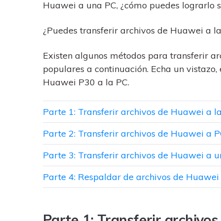
trucos para aprovechar 
Transfiere contactos, fotos
Huawei a una PC, ¿cómo puedes lograrlo 
máximo tu nuevo Androi
música, videos, SMS y otro
tipos de archivos de un
¿Puedes transferir archivos de Huawei a l
Consejos de transfer
teléfono a otro y a la PC.
¿Qué tan increíble sería
Existen algunos métodos para transferir a
iCloud para transferir d
tu teléfono?
populares a continuación. Echa un vistazo, 
Huawei P30 a la PC.
Parte 1: Transferir archivos de Huawei a l
Parte 2: Transferir archivos de Huawei a
Parte 3: Transferir archivos de Huawei a
Parte 4: Respaldar de archivos de Huawei 
Parte 1: Transferir archiv