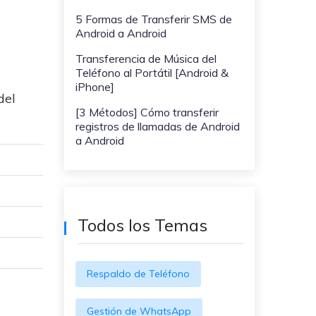
WeLastseen te tiene al tanto de
ayudarte a transferir datos
5 Formas de Transferir SMS de
todo en WhatsApp.
a teléfonos Samsung!
Android a Android
#MobileTransto5G
Transferencia de Música del
Teléfono al Portátil [Android &
¡Aprende sobre la
iPhone]
tecnología 5G y obtén
del
MobileTrans para
[3 Métodos] Cómo transferir
transferir datos!
registros de llamadas de Android
a Android
Todos los Temas
Respaldo de Teléfono
Gestión de WhatsApp