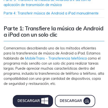
MobileTrans App
aplicación de transmisión de música
Transfiere datos del teléfono, de
WhatsApp y archivos entre dispositivos
Parte 4: Transferir música de Android a iPad manualmente
iOS y Android.
Parte 1: Transfiere la música de Android
Welastseen
a iPad con un solo clic
WeLastseen te tiene al tanto de todo en
WhatsApp.
Comencemos describiendo uno de los métodos eficientes
para la transferencia de música de Android a iPad. Estamos
hablando de
MobileTrans - Transferencia telefónica
como el
programa más sencillo con un solo clic para realizar tareas
largas. Puede apreciar muchas características dentro del
programa, incluida la transferencia de teléfono a teléfono, alta
compatibilidad con una gran cantidad de dispositivos, copia
de seguridad y restauración, etc.
DESCARGAR
DESCARGAR