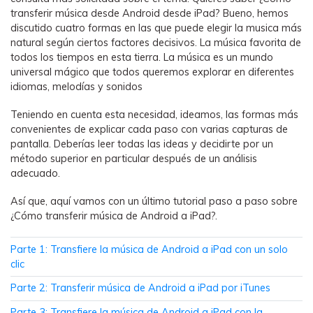
WhatsApp.
transferir música desde Android desde iPad? Bueno, hemos
discutido cuatro formas en las que puede elegir la musica más
natural según ciertos factores decisivos. La música favorita de
Transferencia de Datos de un
todos los tiempos en esta tierra. La música es un mundo
Celular a Otro
universal mágico que todos queremos explorar en diferentes
idiomas, melodías y sonidos
Transfiere contactos, fotos, música,
videos, SMS y otros tipos de
Teniendo en cuenta esta necesidad, ideamos, las formas más
archivos de un teléfono a otro y a la
convenientes de explicar cada paso con varias capturas de
PC.
pantalla. Deberías leer todas las ideas y decidirte por un
método superior en particular después de un análisis
adecuado.
Apps
Así que, aquí vamos con un último tutorial paso a paso sobre
¿Cómo transferir música de Android a iPad?.
Mutsapper (Alias: Wutsapper)
Transfiere datos de WhatsApp y
Parte 1: Transfiere la música de Android a iPad con un solo
WhatsApp Business sin restablecer los
clic
valores de fábrica.
Parte 2: Transferir música de Android a iPad por iTunes
Parte 3: Transfiere la música de Android a iPad con la