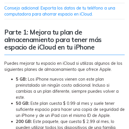
MobileTrans App
Consejo adicional: Exporta los datos de tu teléfono a una
Transfiere datos del teléfono, de
computadora para ahorrar espacio en iCloud.
WhatsApp y archivos entre dispositivos
iOS y Android.
Parte 1: Mejora tu plan de
Welastseen
almacenamiento para tener más
espacio de iCloud en tu iPhone
WeLastseen te tiene al tanto de todo en
WhatsApp.
Puedes mejorar tu espacio en iCloud si utilizas algunos de los
siguientes planes de almacenamiento que ofrece Apple.
5 GB:
Los iPhone nuevos vienen con este plan
preinstalado sin ningún costo adicional. Incluso si
cambias a un plan diferente, siempre puedes volver a
este.
50 GB:
Este plan cuesta $ 0.99 al mes y suele tener
suficiente espacio para hacer una copia de seguridad de
un iPhone y de un iPad con el mismo ID de Apple.
200 GB:
Este paquete, que cuesta $ 2.99 al mes, lo
pueden utilizar todos los dispositivos de una familia.