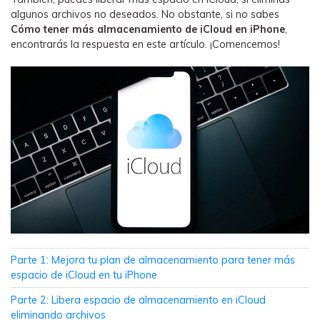
WhatsApp.
algunos archivos no deseados. No obstante, si no sabes
Cómo tener más almacenamiento de iCloud en iPhone
,
encontrarás la respuesta en este artículo. ¡Comencemos!
Transferencia de Datos de un
Celular a Otro
Transfiere contactos, fotos, música,
videos, SMS y otros tipos de
archivos de un teléfono a otro y a la
PC.
Apps
Mutsapper (Alias: Wutsapper)
Transfiere datos de WhatsApp y
Parte 1: Mejora tu plan de almacenamiento para tener más
WhatsApp Business sin restablecer los
espacio de iCloud en tu iPhone
valores de fábrica.
Parte 2: Libera espacio de almacenamiento en iCloud
eliminando archivos