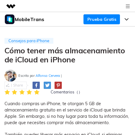
MobileTrans
Prueba Gratis
Productos destacados
Creatividad digital con AIGC
Productos
Empresas
Utilidades
Consejos para iPhone
Resumen
Cómo tener más almacenamiento
Precios
Quiénes somos
Para Escritorio
Soluciones
de iCloud en iPhone
Sala de prensa
Soporte
Precios para Windows
Transferencia de WhatsApp
Pasa datos de WhatsApp de
Escrito por
Alfonso Cervera
|
Tienda
Blog
Guía de Usuario
Precios para Mac
Android a iPhone o viceversa. Hace
y restaura copias de seguridad de
Comentarios（）
Tendencias
WhatsApp y más apps sociales.
Soporte
Preguntas Frecuentes
Precios para Empresas
Buscar
Cuando compras un iPhone, te otorgan 5 GB de
Tendencias
almacenamiento gratuito en el servicio de iCloud que brinda
Respaldo y Restauración
Más Soporte
Descuentos Educativos
Apple. Sin embargo, si no hay lugar para toda tu información,
Descargar
Concursos y eventos
Realiza y restaura copias de
puede que necesites comprar más almacenamiento.
seguridad de más de 18 tipos de
Sobre Nosotros
ENCUENTRA MÁS SOLUCIONES
datos, incluyendo los datos de
También, puedes liberar más espacio en iCloud, si eliminas