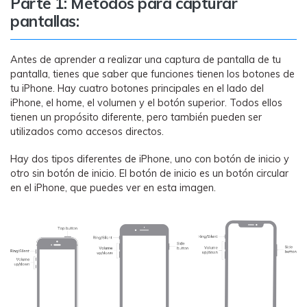
Parte 1: Métodos para capturar
MobileTrans App
pantallas:
Transfiere datos del teléfono, de
WhatsApp y archivos entre dispositivos
iOS y Android.
Antes de aprender a realizar una captura de pantalla de tu
pantalla, tienes que saber que funciones tienen los botones de
tu iPhone. Hay cuatro botones principales en el lado del
Welastseen
iPhone, el home, el volumen y el botón superior. Todos ellos
WeLastseen te tiene al tanto de todo en
tienen un propósito diferente, pero también pueden ser
WhatsApp.
utilizados como accesos directos.
Hay dos tipos diferentes de iPhone, uno con botón de inicio y
otro sin botón de inicio. El botón de inicio es un botón circular
en el iPhone, que puedes ver en esta imagen.