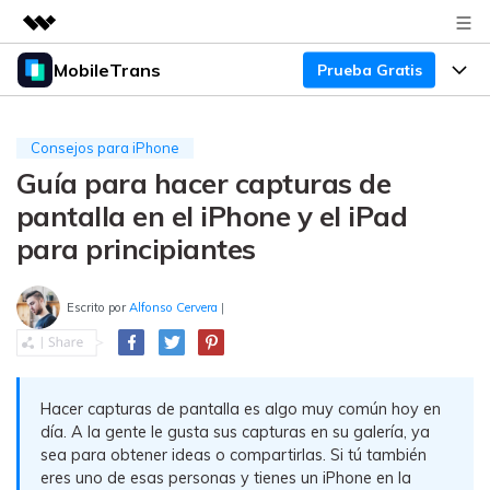
MobileTrans
Prueba Gratis
Productos destacados
Creatividad digital con AIGC
Productos
Empresas
Utilidades
Consejos para iPhone
Resumen
Guía para hacer capturas de
Precios
Quiénes somos
Para Escritorio
Soluciones
pantalla en el iPhone y el iPad
Sala de prensa
Soporte
Precios para Windows
Transferencia de WhatsApp
para principiantes
Pasa datos de WhatsApp de
Tienda
Blog
Guía de Usuario
Precios para Mac
Android a iPhone o viceversa. Hace
Escrito por
Alfonso Cervera
|
y restaura copias de seguridad de
Tendencias
WhatsApp y más apps sociales.
Soporte
Preguntas Frecuentes
Precios para Empresas
Buscar
Tendencias
Respaldo y Restauración
Hacer capturas de pantalla es algo muy común hoy en
Más Soporte
Descuentos Educativos
Descargar
Concursos y eventos
día. A la gente le gusta sus capturas en su galería, ya
Realiza y restaura copias de
sea para obtener ideas o compartirlas. Si tú también
seguridad de más de 18 tipos de
Sobre Nosotros
ENCUENTRA MÁS SOLUCIONES
eres uno de esas personas y tienes un iPhone en la
datos, incluyendo los datos de