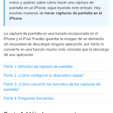
mano y quieres saber cómo hacer una captura de
WhatsApp.
pantalla en un iPhone, sigue leyendo este artículo. Hay
muchas maneras de
hacer capturas de pantalla en el
Transferencia de Datos de un
iPhone
.
Celular a Otro
Transfiere contactos, fotos, música,
La captura de pantalla es una función incorporada en el
videos, SMS y otros tipos de
iPhone y el iPad. Puedes guardar la imagen de un elemento
archivos de un teléfono a otro y a la
sin necesidad de descargar ninguna aplicación, por tanto lo
PC.
convierte en una función mucho más cómoda que la descarga
de una aplicación.
Parte 1: Métodos de captura de pantalla
Apps
Parte 2: ¿Cómo configurar tu dispositivo Apple?
Mutsapper (Alias: Wutsapper)
Parte 3: ¿Cómo convertir los formatos de las capturas de
Transfiere datos de WhatsApp y
pantalla?
WhatsApp Business sin restablecer los
Parte 4: Preguntas frecuentes
valores de fábrica.