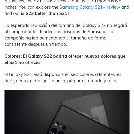
6.2 inches, the S21+ is 6.7 inches, and its Ultra model is 6.8
inches. You can explore the
Samsung Galaxy S21+ review
and
find out
is S22 better than S21?
La esperada reducción del tamaño del Galaxy S22 no llegará
al comprobar las tendencias pasadas de Samsung. La
compañía ha ido aumentando el tamaño de forma
consistente después un tiempo.
Colores: El Galaxy S22 podría ofrecer nuevos colores que
el S21 no ofrecía
El Galaxy S21 está disponible en seis colores diferentes, es
decir, negro, plata, gris, blanco, púrpura cromado y rosa.