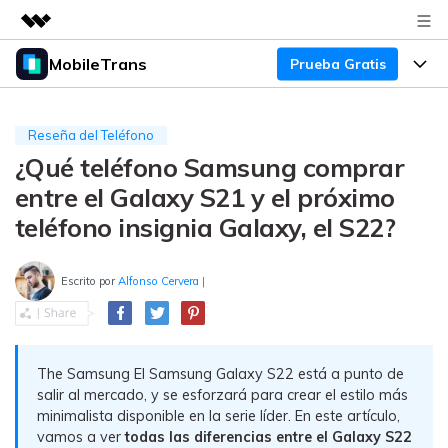
MobileTrans
Prueba Gratis
Productos destacados
Creatividad digital con AIGC
Productos
Empresas
Utilidades
Reseña del Teléfono
Resumen
¿Qué teléfono Samsung comprar
Precios
Quiénes somos
Para Escritorio
Soluciones
entre el Galaxy S21 y el próximo
Sala de prensa
Soporte
Precios para Windows
Transferencia de WhatsApp
teléfono insignia Galaxy, el S22?
Pasa datos de WhatsApp de
Tienda
Blog
Guía de Usuario
Precios para Mac
Android a iPhone o viceversa. Hace
Escrito por
Alfonso Cervera
|
y restaura copias de seguridad de
Tendencias
WhatsApp y más apps sociales.
Soporte
Preguntas Frecuentes
Precios para Empresas
Buscar
Tendencias
Respaldo y Restauración
The Samsung El Samsung Galaxy S22 está a punto de
Más Soporte
Descuentos Educativos
Descargar
Concursos y eventos
salir al mercado, y se esforzará para crear el estilo más
Realiza y restaura copias de
minimalista disponible en la serie líder. En este artículo,
seguridad de más de 18 tipos de
Sobre Nosotros
ENCUENTRA MÁS SOLUCIONES
vamos a ver
todas las diferencias entre el Galaxy S22
datos, incluyendo los datos de