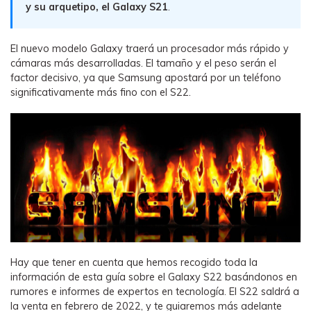
y su arquetipo, el Galaxy S21
.
WhatsApp.
El nuevo modelo Galaxy traerá un procesador más rápido y
Transferencia de Datos de un
cámaras más desarrolladas. El tamaño y el peso serán el
Celular a Otro
factor decisivo, ya que Samsung apostará por un teléfono
Transfiere contactos, fotos, música,
significativamente más fino con el S22.
videos, SMS y otros tipos de
archivos de un teléfono a otro y a la
PC.
Apps
Mutsapper (Alias: Wutsapper)
Transfiere datos de WhatsApp y
WhatsApp Business sin restablecer los
Hay que tener en cuenta que hemos recogido toda la
valores de fábrica.
información de esta guía sobre el Galaxy S22 basándonos en
rumores e informes de expertos en tecnología. El S22 saldrá a
la venta en febrero de 2022, y te guiaremos más adelante