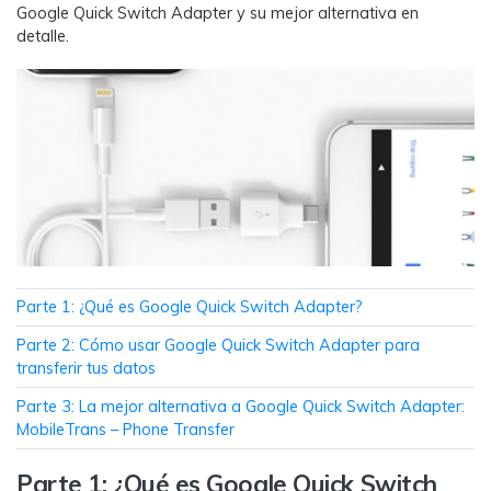
Google Quick Switch Adapter y su mejor alternativa en
WhatsApp.
detalle.
Transferencia de Datos de un
Celular a Otro
Transfiere contactos, fotos, música,
videos, SMS y otros tipos de
archivos de un teléfono a otro y a la
PC.
Apps
Parte 1: ¿Qué es Google Quick Switch Adapter?
Parte 2: Cómo usar Google Quick Switch Adapter para
Mutsapper (Alias: Wutsapper)
transferir tus datos
Transfiere datos de WhatsApp y
Parte 3: La mejor alternativa a Google Quick Switch Adapter:
WhatsApp Business sin restablecer los
MobileTrans – Phone Transfer
valores de fábrica.
Parte 1: ¿Qué es Google Quick Switch