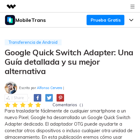
MobileTrans
Prueba Gratis
Productos destacados
Creatividad digital con AIGC
Productos
Empresas
Utilidades
Transferencia de Android
Resumen
Google Quick Switch Adapter: Una
Precios
Quiénes somos
Para Escritorio
Soluciones
Guía detallada y su mejor
Sala de prensa
Soporte
Precios para Windows
Transferencia de WhatsApp
alternativa
Pasa datos de WhatsApp de
Tienda
Blog
Guía de Usuario
Precios para Mac
Android a iPhone o viceversa. Hace
Escrito por
Alfonso Cervera
|
y restaura copias de seguridad de
Tendencias
WhatsApp y más apps sociales.
Soporte
Preguntas Frecuentes
Precios para Empresas
Buscar
Comentarios（）
Tendencias
Para trasladarte fácilmente de cualquier smartphone a un
Respaldo y Restauración
Más Soporte
nuevo Pixel, Google ha desarrollado un Google Quick Switch
Descuentos Educativos
Descargar
Concursos y eventos
Adapter dedicado. El adaptador OTG puede ayudarte a
Realiza y restaura copias de
conectar otros dispositivos o incluso cualquier otra unidad de
seguridad de más de 18 tipos de
Sobre Nosotros
ENCUENTRA MÁS SOLUCIONES
almacenamiento. En esta publicación eremos cómo usar
datos, incluyendo los datos de