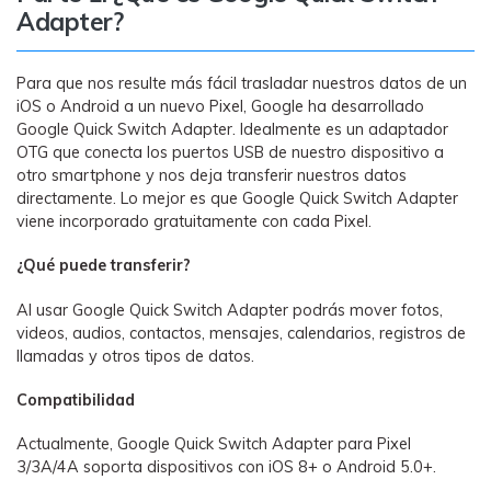
MobileTrans App
Adapter?
Transfiere datos del teléfono, de
WhatsApp y archivos entre dispositivos
iOS y Android.
Para que nos resulte más fácil trasladar nuestros datos de un
iOS o Android a un nuevo Pixel, Google ha desarrollado
Google Quick Switch Adapter. Idealmente es un adaptador
Welastseen
OTG que conecta los puertos USB de nuestro dispositivo a
WeLastseen te tiene al tanto de todo en
otro smartphone y nos deja transferir nuestros datos
directamente. Lo mejor es que Google Quick Switch Adapter
WhatsApp.
viene incorporado gratuitamente con cada Pixel.
¿Qué puede transferir?
Al usar Google Quick Switch Adapter podrás mover fotos,
videos, audios, contactos, mensajes, calendarios, registros de
llamadas y otros tipos de datos.
Compatibilidad
Actualmente, Google Quick Switch Adapter para Pixel
3/3A/4A soporta dispositivos con iOS 8+ o Android 5.0+.