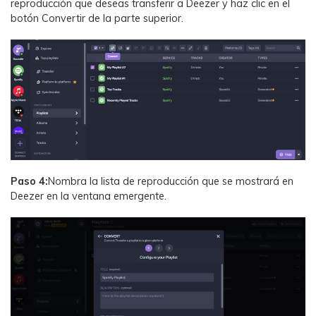
reproducción que deseas transferir a Deezer y haz clic en el
botón Convertir de la parte superior.
Paso 4:
Nombra la lista de reproducción que se mostrará en
Deezer en la ventana emergente.