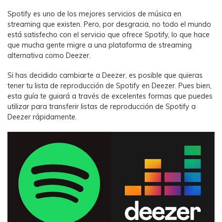
WhatsApp.
Spotify es uno de los mejores servicios de música en
streaming que existen. Pero, por desgracia, no todo el mundo
está satisfecho con el servicio que ofrece Spotify, lo que hace
Transferencia de Datos de un
que mucha gente migre a una plataforma de streaming
Celular a Otro
alternativa como Deezer.
Transfiere contactos, fotos, música,
videos, SMS y otros tipos de
Si has decidido cambiarte a Deezer, es posible que quieras
archivos de un teléfono a otro y a la
tener tu lista de reproducción de Spotify en Deezer. Pues bien,
PC.
esta guía te guiará a través de excelentes formas que puedes
utilizar para transferir listas de reproducción de Spotify a
Deezer rápidamente.
Apps
Mutsapper (Alias: Wutsapper)
Transfiere datos de WhatsApp y
WhatsApp Business sin restablecer los
valores de fábrica.