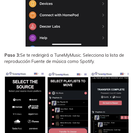
Paso 3:
Se te redirigirá a TuneMyMusic. Selecciona la lista de
reproducción Fuente de música como Spotify.