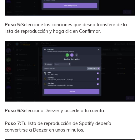
Paso 5:
Seleccione las canciones que desea transferir de la
lista de reproducción y haga clic en Confirmar.
Paso 6:
Selecciona Deezer y accede a tu cuenta.
Paso 7:
Tu lista de reproducción de Spotify debería
convertirse a Deezer en unos minutos.