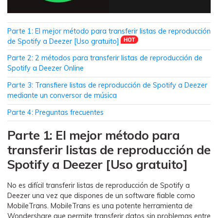
MobileTrans App
Transfiere datos del teléfono, de
WhatsApp y archivos entre dispositivos
Parte 1: El mejor método para transferir listas de reproducción
iOS y Android.
de Spotify a Deezer [Uso gratuito]
Parte 2: 2 métodos para transferir listas de reproducción de
Welastseen
Spotify a Deezer Online
WeLastseen te tiene al tanto de todo en
Parte 3: Transfiere listas de reproducción de Spotify a Deezer
WhatsApp.
mediante un conversor de música
Parte 4: Preguntas frecuentes
Parte 1: El mejor método para
transferir listas de reproducción de
Spotify a Deezer [Uso gratuito]
No es difícil transferir listas de reproducción de Spotify a
Deezer una vez que dispones de un software fiable como
MobileTrans. MobileTrans es una potente herramienta de
Wondershare que permite transferir datos sin problemas entre