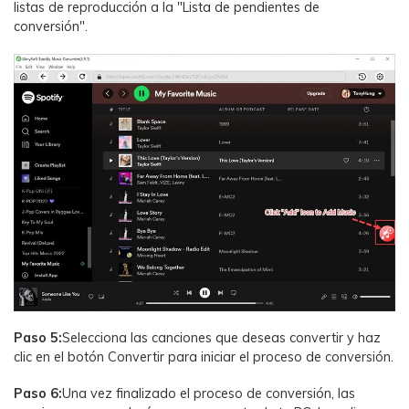
listas de reproducción a la "Lista de pendientes de
conversión".
Paso 5:
Selecciona las canciones que deseas convertir y haz
clic en el botón Convertir para iniciar el proceso de conversión.
Paso 6:
Una vez finalizado el proceso de conversión, las