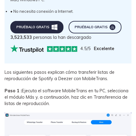
• No necesita conexión a Internet.
PRUÉBALO GRATIS󠀲󠀩󠀡󠀠󠀡󠀠󠀣󠀥󠀳
󠀰PRUÉBALO GRATIS󠀲󠀩󠀡󠀠󠀡󠀠󠀣󠀥󠀳
3,523,535
personas la han descargado
4.5/5
Excelente
Los siguientes pasos explican cómo transferir listas de
reproducción de Spotify a Deezer con MobileTrans.
Paso 1 :
Ejecuta el software MobileTrans en tu PC, selecciona
el módulo Más y, a continuación, haz clic en Transferencia de
listas de reproducción.