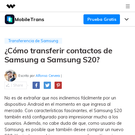
MobileTrans
Prueba Gratis
Productos destacados
Creatividad digital con AIGC
Productos
Empresas
Utilidades
Transferencia de Samsung
Resumen
¿Cómo transferir contactos de
Precios
Quiénes somos
Para Escritorio
Soluciones
Samsung a Samsung S20?
Sala de prensa
Soporte
Precios para Windows
Transferencia de WhatsApp
Pasa datos de WhatsApp de
Escrito por
Alfonso Cervera
|
Tienda
Blog
Guía de Usuario
Precios para Mac
Android a iPhone o viceversa. Hace
y restaura copias de seguridad de
Tendencias
WhatsApp y más apps sociales.
Soporte
Preguntas Frecuentes
Precios para Empresas
No es de extrañar que nos inclinemos fácilmente por un
Buscar
dispositivo Android en el momento en que ingresa al
Tendencias
mercado. Con características fascinantes, el Samsung S20
Respaldo y Restauración
Más Soporte
Descuentos Educativos
Descargar
también está configurado para impresionar mucho a los
Concursos y eventos
Realiza y restaura copias de
usuarios. Además, no cabe duda de que, como usuario de
seguridad de más de 18 tipos de
Sobre Nosotros
Samsung, es posible que también desee comprar un nuevo
ENCUENTRA MÁS SOLUCIONES
datos, incluyendo los datos de