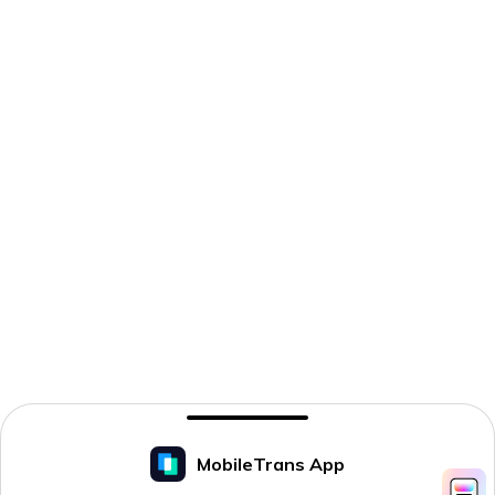
MobileTrans App