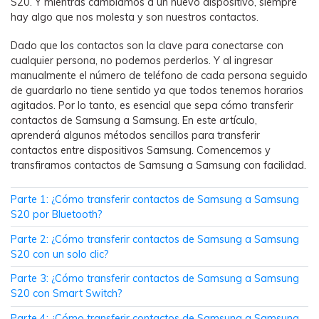
S20. Y mientras cambiamos a un nuevo dispositivo, siempre
WhatsApp.
hay algo que nos molesta y son nuestros contactos.
Dado que los contactos son la clave para conectarse con
Transferencia de Datos de un
cualquier persona, no podemos perderlos. Y al ingresar
Celular a Otro
manualmente el número de teléfono de cada persona seguido
Transfiere contactos, fotos, música,
de guardarlo no tiene sentido ya que todos tenemos horarios
videos, SMS y otros tipos de
agitados. Por lo tanto, es esencial que sepa cómo transferir
archivos de un teléfono a otro y a la
contactos de Samsung a Samsung. En este artículo,
aprenderá algunos métodos sencillos para transferir
PC.
contactos entre dispositivos Samsung. Comencemos y
transfiramos contactos de Samsung a Samsung con facilidad.
Apps
Parte 1: ¿Cómo transferir contactos de Samsung a Samsung
S20 por Bluetooth?
Mutsapper (Alias: Wutsapper)
Parte 2: ¿Cómo transferir contactos de Samsung a Samsung
Transfiere datos de WhatsApp y
S20 con un solo clic?
WhatsApp Business sin restablecer los
Parte 3: ¿Cómo transferir contactos de Samsung a Samsung
valores de fábrica.
S20 con Smart Switch?
Parte 4: ¿Cómo transferir contactos de Samsung a Samsung