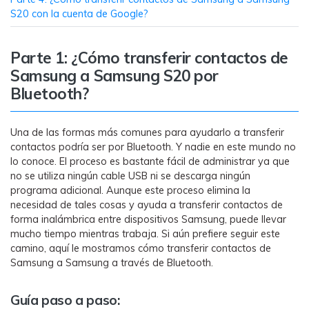
MobileTrans App
S20 con la cuenta de Google?
Transfiere datos del teléfono, de
WhatsApp y archivos entre dispositivos
iOS y Android.
Parte 1: ¿Cómo transferir contactos de
Samsung a Samsung S20 por
Welastseen
Bluetooth?
WeLastseen te tiene al tanto de todo en
WhatsApp.
Una de las formas más comunes para ayudarlo a transferir
contactos podría ser por Bluetooth. Y nadie en este mundo no
lo conoce. El proceso es bastante fácil de administrar ya que
no se utiliza ningún cable USB ni se descarga ningún
programa adicional. Aunque este proceso elimina la
necesidad de tales cosas y ayuda a transferir contactos de
forma inalámbrica entre dispositivos Samsung, puede llevar
mucho tiempo mientras trabaja. Si aún prefiere seguir este
camino, aquí le mostramos cómo transferir contactos de
Samsung a Samsung a través de Bluetooth.
Guía paso a paso: