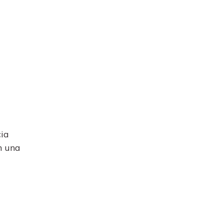
cia
n una