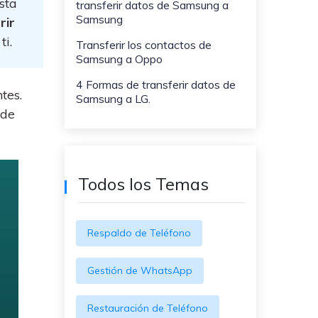
sta
transferir datos de Samsung a
WeLastseen te tiene al tanto de
ayudarte a transferir datos
Samsung
rir
todo en WhatsApp.
a teléfonos Samsung!
ti.
Transferir los contactos de
#MobileTransto5G
Samsung a Oppo
¡Aprende sobre la
4 Formas de transferir datos de
tecnología 5G y obtén
tes.
Samsung a LG.
MobileTrans para
ede
transferir datos!
Todos los Temas
Respaldo de Teléfono
Gestión de WhatsApp
Restauración de Teléfono