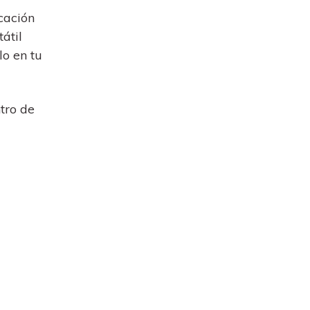
icación
átil
o en tu
tro de