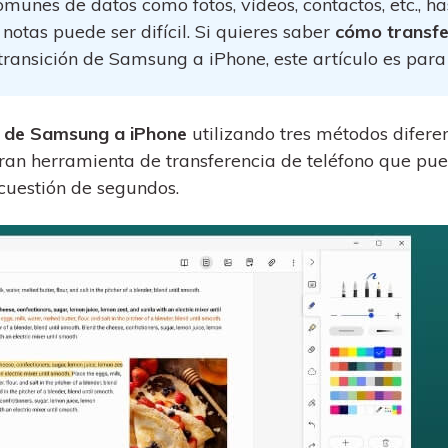
omunes de datos como fotos, vídeos, contactos, etc., ha
al
y no te pierdas nada útil.
,
d.
s
 notas puede ser difícil. Si quieres saber
cómo transfe
Consejos de transferencia de iTunes
transición de Samsung a iPhone, este artículo es para 
encia de iCloud
Convierte iTunes en un potente
 usar
gestor de medios con algunos
atos de
consejos sencillos.
s de Samsung a iPhone
utilizando tres métodos diferen
ran herramienta de transferencia de teléfono que pu
 cuestión de segundos.
ENCUENTRA MÁS SOLUCIONES