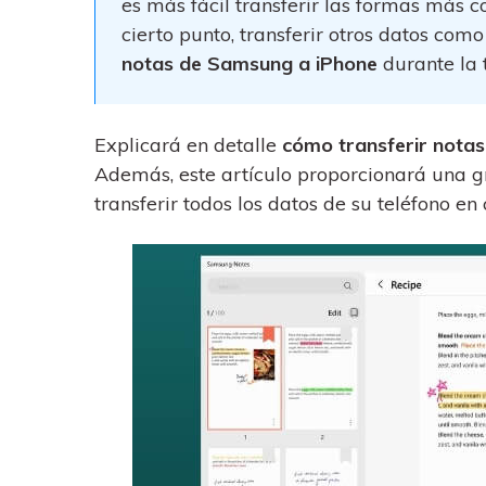
es más fácil transferir las formas más c
trucos para aprovechar 
Transfiere contactos, fotos
máximo tu nuevo Androi
música, videos, SMS y otro
cierto punto, transferir otros datos como
tipos de archivos de un
notas de Samsung a iPhone
durante la 
Consejos de transfer
teléfono a otro y a la PC.
¿Qué tan increíble sería
iCloud para transferir d
Explicará en detalle
cómo transferir nota
tu teléfono?
Además, este artículo proporcionará una g
transferir todos los datos de su teléfono en