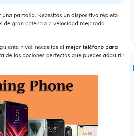
al
y no te pierdas nada útil.
,
d.
s
 una pantalla. Necesitas un dispositivo repleto
Consejos de transferencia de iTunes
encia de iCloud
es de gran potencia a velocidad mejorada,
Convierte iTunes en un potente
 usar
gestor de medios con algunos
atos de
consejos sencillos.
iguiente nivel, necesitas el
mejor teléfono para
sta de las opciones perfectas que puedes adquirir
ENCUENTRA MÁS SOLUCIONES