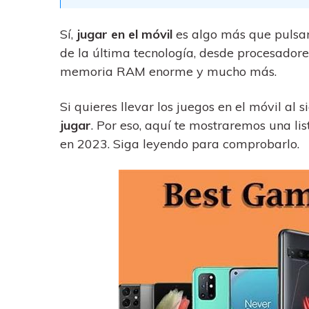
trucos para aprovechar 
Transfiere contactos, fotos
máximo tu nuevo Androi
música, videos, SMS y otro
Sí,
jugar en el móvil
es algo más que pulsar
tipos de archivos de un
Consejos de transfer
teléfono a otro y a la PC.
de la última tecnología, desde procesador
¿Qué tan increíble sería
memoria RAM enorme y mucho más.
iCloud para transferir d
tu teléfono?
Si quieres llevar los juegos en el móvil al s
jugar
. Por eso, aquí te mostraremos una li
en 2023. Siga leyendo para comprobarlo.