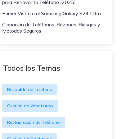
para Renovar tu Teléfono [2025]
WeLastseen te tiene al tanto de
ayudarte a transferir datos
todo en WhatsApp.
a teléfonos Samsung!
Primer Vistazo al Samsung Galaxy S24 Ultra
#MobileTransto5G
Clonación de Teléfonos: Razones, Riesgos y
Métodos Seguros
¡Aprende sobre la
tecnología 5G y obtén
MobileTrans para
transferir datos!
Todos los Temas
Respaldo de Teléfono
Gestión de WhatsApp
Restauración de Teléfono
Gestión de Contactos