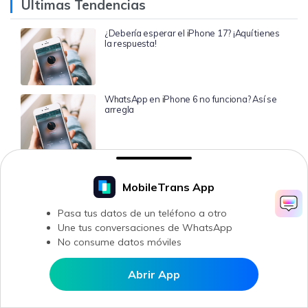
Últimas Tendencias
¿Debería esperar el iPhone 17? ¡Aquí tienes
la respuesta!
WhatsApp en iPhone 6 no funciona? Así se
arregla
Clonación de Teléfonos: Razones, Riesgos y
Métodos Seguros
MobileTrans App
Pasa tus datos de un teléfono a otro
Une tus conversaciones de WhatsApp
¿Cómo Obtener iOS 18? Todo lo que hay que
saber
No consume datos móviles
Abrir App
Abrir en MobileTrans