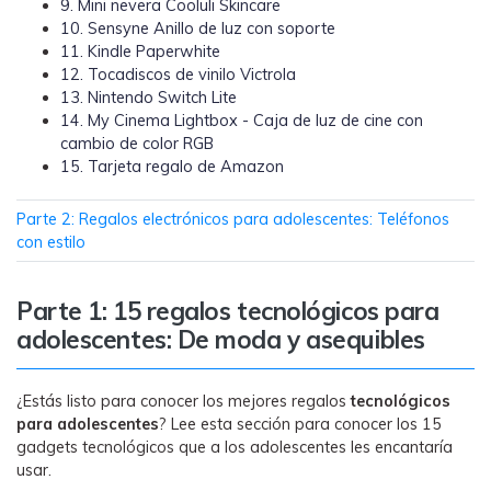
MobileTrans App
9. Mini nevera Cooluli Skincare
10. Sensyne Anillo de luz con soporte
Transfiere datos del teléfono, de
11. Kindle Paperwhite
WhatsApp y archivos entre dispositivos
12. Tocadiscos de vinilo Victrola
iOS y Android.
13. Nintendo Switch Lite
14. My Cinema Lightbox - Caja de luz de cine con
Welastseen
cambio de color RGB
15. Tarjeta regalo de Amazon
WeLastseen te tiene al tanto de todo en
WhatsApp.
Parte 2: Regalos electrónicos para adolescentes: Teléfonos
con estilo
Parte 1: 15 regalos tecnológicos para
adolescentes: De moda y asequibles
¿Estás listo para conocer los mejores regalos
tecnológicos
para adolescentes
? Lee esta sección para conocer los 15
gadgets tecnológicos que a los adolescentes les encantaría
usar.