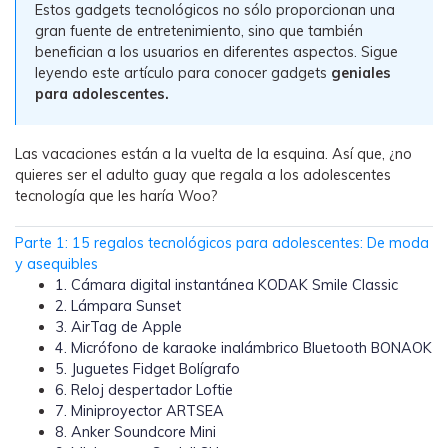
Estos gadgets tecnológicos no sólo proporcionan una
WhatsApp.
gran fuente de entretenimiento, sino que también
benefician a los usuarios en diferentes aspectos. Sigue
Transferencia de Datos de un
leyendo este artículo para conocer gadgets
geniales
para adolescentes.
Celular a Otro
Transfiere contactos, fotos, música,
videos, SMS y otros tipos de
Las vacaciones están a la vuelta de la esquina. Así que, ¿no
archivos de un teléfono a otro y a la
quieres ser el adulto guay que regala a los adolescentes
PC.
tecnología que les haría Woo?
Parte 1: 15 regalos tecnológicos para adolescentes: De moda
y asequibles
Apps
1. Cámara digital instantánea KODAK Smile Classic
2. Lámpara Sunset
Mutsapper (Alias: Wutsapper)
3. AirTag de Apple
4. Micrófono de karaoke inalámbrico Bluetooth BONAOK
Transfiere datos de WhatsApp y
5. Juguetes Fidget Bolígrafo
WhatsApp Business sin restablecer los
6. Reloj despertador Loftie
valores de fábrica.
7. Miniproyector ARTSEA
8. Anker Soundcore Mini