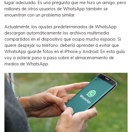
MobileTrans App
lugar adecuado. Es una pregunta que me hizo un amigo, pero
millones de otros usuarios de WhatsApp también se
Transfiere datos del teléfono, de
encuentran con un problema similar.
WhatsApp y archivos entre dispositivos
iOS y Android.
Actualmente, los ajustes predeterminados de WhatsApp
descargan automáticamente los archivos multimedia
Welastseen
compartidos en el dispositivo que ocupa mucho espacio. Si
quiere despejar su teléfono, debería aprender a evitar que
WeLastseen te tiene al tanto de todo en
WhatsApp guarde fotos en el iPhone y Android. En esta guía,
WhatsApp.
voy a aclarar paso a paso sobre el almacenamiento de
medios de WhatsApp.