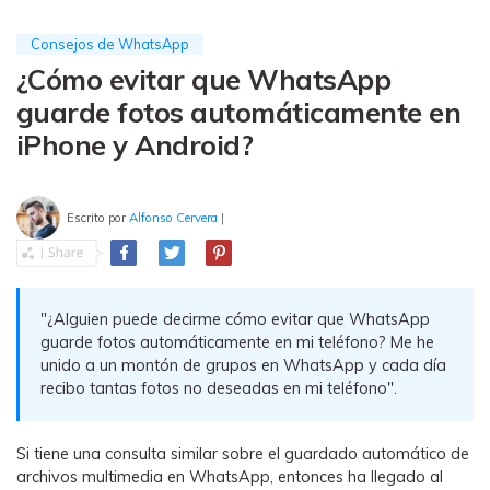
WhatsApp.
Consejos de WhatsApp
¿Cómo evitar que WhatsApp
Transferencia de Datos de un
Celular a Otro
guarde fotos automáticamente en
iPhone y Android?
Transfiere contactos, fotos, música,
videos, SMS y otros tipos de
archivos de un teléfono a otro y a la
PC.
Escrito por
Alfonso Cervera
|
Apps
"¿Alguien puede decirme cómo evitar que WhatsApp
guarde fotos automáticamente en mi teléfono? Me he
Mutsapper (Alias: Wutsapper)
unido a un montón de grupos en WhatsApp y cada día
Transfiere datos de WhatsApp y
recibo tantas fotos no deseadas en mi teléfono".
WhatsApp Business sin restablecer los
valores de fábrica.
Si tiene una consulta similar sobre el guardado automático de
archivos multimedia en WhatsApp, entonces ha llegado al