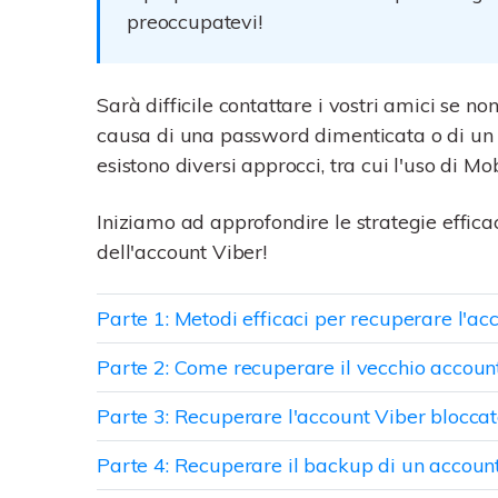
computer. E ripristina
dal tuo nuovo Android.
preoccupatevi!
facilmente i backup.
Trasferire dati da/a P
Abbiamo preparato trucc
Sarà difficile contattare i vostri amici se n
trasferimento tra pc e cel
causa di una password dimenticata o di un 
esistono diversi approcci, tra cui l'uso di Mo
Iniziamo ad approfondire le strategie effica
dell'account Viber!
Parte 1: Metodi efficaci per recuperare l'ac
Parte 2: Come recuperare il vecchio accoun
Parte 3: Recuperare l'account Viber bloccato
Parte 4: Recuperare il backup di un accoun