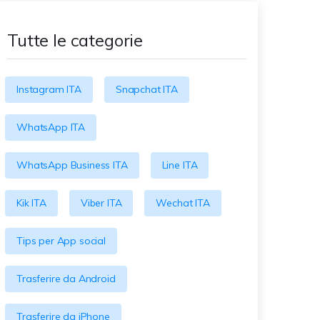
#MobileTransto5G
Tutte le categorie
Scopri la tecnologia 5G e
vinci il telefono 5G!
Altri Eventi
Instagram ITA
Snapchat ITA
Partecipa ai concorsi &
Giveaway di MobileTrans
qui! Vinci licenza
WhatsApp ITA
MobileTrans gratuita,
telefoni e buoni regalo!
WhatsApp Business ITA
Line ITA
Kik ITA
Viber ITA
Wechat ITA
Tips per App social
Trasferire da Android
Trasferire da iPhone