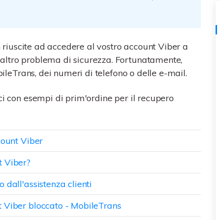
con alcuni semplici suggerimenti.
C
Trasferire iCloud
hi di
Quanto saresti fantastico se
on riuscite ad accedere al vostro account Viber a
lulare.
utilizzassi iCloud per trasferire i
dati del telefono?
altro problema di sicurezza. Fortunatamente,
bileTrans, dei numeri di telefono o delle e-mail.
ci con esempi di prim'ordine per il recupero
SCOPRI DI PIÙ
count Viber
t Viber?
 dall'assistenza clienti
t Viber bloccato - MobileTrans