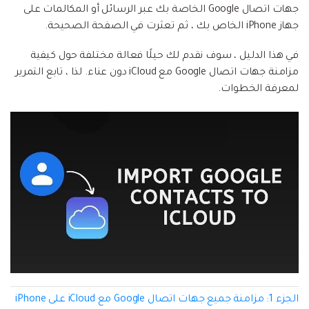
إعادة ضبط المصنع.
جهات اتصال Google الخاصة بك عبر الرسائل أو المكالمات على
جهاز iPhone الخاص بك ، ثم تعثرت في الصفحة الصحيحة.
نقل WhatsApp
MobileTrans App
في هذا الدليل ، سوف نقدم لك حيلًا فعالة مختلفة حول كيفية
نقل بيانات الهاتف وبيانات WhatsApp والملفات بين
تحديث iOS
مزامنة جهات اتصال Google مع iCloud دون عناء. لذا ، تابع التمرير
الأجهزة.
لمعرفة الخطوات.
تعقب الموقع
Status Saver for WhatsApp
حفاظ الحالة ، وقراءة الدردشات المحذوفة، واستخدام
اثنين من WhatsApp، والمزيد من أجلك.
الجزء 1: مزامنة جميع جهات اتصال Google مع iCloud على iPhone