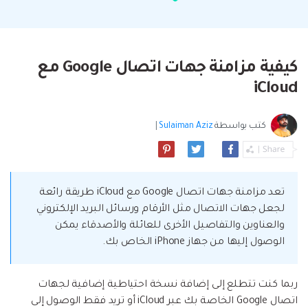
البحث
مشاهدة جميع المنتجات
إلى هاتف أو من هاتف إلى الكمبيوتر والعكس
Filmstock
الدعم
المواضيع الجديدة
FamiSafe
صحيح.
تأثيرات الفيديو والموسيقى والمزيد.
تحميل
الرقابة الأبوية والمراقبة.
Explore
Explore
تسجيل الدخول
المقالات المتميزة
مشاهدة جميع المنتجات
كيفية مزامنة جهات اتصال Google مع
Backup & Restore
MobileTrans
ملخص
ملخص
نقل بيانات الجوال.
iCloud
عمل نسخ احتياطي الهاتف وبيانات WhatsApp
تعلم المزيد
على الكمبيوتر، واستعادتها بسهولة
دمج ملفات PDF
Explore
Repairit
قوالب الرسم التخطيطي
كتب بواسطة
Sulaiman Aziz
|
استعادة الفيديو التالف.
ملخص
محول PDF
جديد
Playlist Transfer
مشاهدة جميع المنتجات
نقل قوائم تشغيل الموسيقى من خدمة بث إلى
Video
قوالب PDF
أخرى.
تعد مزامنة جهات اتصال Google مع iCloud طريقة رائعة
Photo
Explore
لجعل جهات الاتصال مثل الأرقام ورسائل البريد الإلكتروني
والعناوين والتفاصيل الأخرى للعائلة والأصدقاء يمكن
ملخص
Creative Center
الوصول إليها من جهاز iPhone الخاص بك.
تطبيقات الهاتف
استعادة الصور
Mutsapper(سابق Wutsapper)
ربما كنت تتطلع إلى إضافة نسخة احتياطية إضافية لجهات
نقل بيانات WhatsApp و WhatsApp Business بدون
اتصال Google الخاصة بك عبر iCloud أو تريد فقط الوصول إلى
إصلاح الفيديو