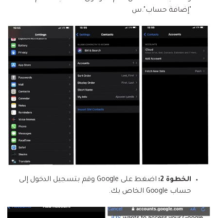
"إضافة حساب".س
الخطوة 2:
اضغط على Google وقم بتسجيل الدخول إلى
حساب Google الخاص بك.