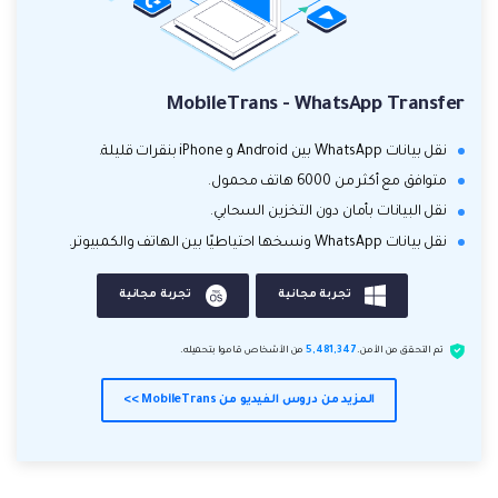
MobileTrans - WhatsApp Transfer
نقل بيانات WhatsApp بين Android و iPhone بنقرات قليلة.
متوافق مع أكثر من 6000 هاتف محمول.
نقل البيانات بأمان دون التخزين السحابي.
نقل بيانات WhatsApp ونسخها احتياطيًا بين الهاتف والكمبيوتر.
تجربة مجانية
تجربة مجانية
تم التحقق من الأمن.
5,481,347
من الأشخاص قاموا بتحميله.
المزيد من دروس الفيديو من MobileTrans >>