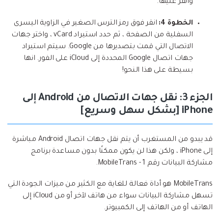
وانقر عليها.
الخطوة 4:
انقر فوق رمز الترس الصغير في الزاوية اليسرى
السفلية من الصفحة ، ثم حدد استيراد vCard ، واختر جهات
الاتصال التي قمت بتصديرها من Google. سيتم استيراد
جهات اتصال Google المحددة إلى iCloud على الفور. انها
بسيطة على هذا النحو!
الجزء 3: نقل جهات الاتصال من Android إلى
iPhone [بشكل سهل وسريع]
قد يبدو من المستغرب أن يتم نقل جهات اتصال Android مباشرة
إلى iPhone ، ولكن هذا لن يكون ممكنًا بدون مساعدة برنامج
مشاركة البيانات رقم 1 - MobileTrans.
MobileTrans هو أداة فعالة للغاية مع الكثير من ميزات الجودة التي
تسهل مشاركة البيانات سواء من هاتف لآخر أو من iCloud إلى
الهاتف أو من الهاتف إلى الكمبيوتر.