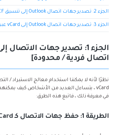
الجزء 2: تصدير جهات اتصال Outlook إلى تنسيق VCF عبر Gmail
الجزء 3: تصدير جهات اتصال Outlook إلى vCard عبر أداة مفيدة
اتصال فردية / محدودة]
في معرفة ذلك ، فاتبع هذه الطرق:
الطريقة 1: حفظ جهات الاتصال كـ vCard واحدًا تلو الآخر