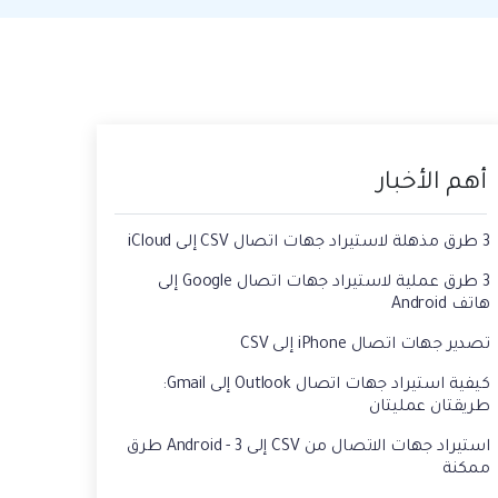
حفاظ الحالة ، وقراءة الدردشات المحذوفة،
 الصور من الايفون الى الكمبيوتر
واستخدام اثنين من WhatsApp، والمزيد من
أجلك.
يقة استعادة رسائل الواتس اب القديمه
أهم الأخبار
3 طرق مذهلة لاستيراد جهات اتصال CSV إلى iCloud
3 طرق عملية لاستيراد جهات اتصال Google إلى
هاتف Android
تصدير جهات اتصال iPhone إلى CSV
كيفية استيراد جهات اتصال Outlook إلى Gmail:
طريقتان عمليتان
استيراد جهات الاتصال من CSV إلى Android - 3 طرق
ممكنة