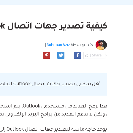
بسهولة
موسيقى والمزيد.
استعادة الفيديو ا
استفادة من Android الجديد.
نصائح نقل iCloud
مشاهدة جميع المنتج
ما مدى روعة ا
كيفية تصدير جهات اتصال Outlook إلى vCard - 4 طرق عملية
بيانات الهاتف؟
كتب بواسطة
Sulaiman Aziz
|
"هل يمكنني تصدير جهات اتصال Outlook الخاصة بي إلى تنسيق vCard؟"
، ولكن لا تدعم العديد من برامج البريد الإلكتروني 
يوجد حاجة ماسة لتصدير جهات اتصال Outlook إلى تنسيق vCard. ومع ذلك ، إذا كنت لا تعرف كيفية