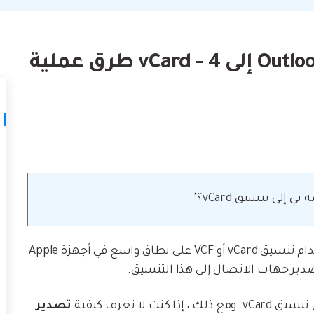
لتالف.
كيف تنقل
نصائح نقل iTunes
أفضل طر
حوّل iTunes إلى مدير وسائط قوي مع
ات
ستخدامك لـ iCloud لنقل
بعض النصائح البسيطة.
تعلم المزيد
هذا يزعج العديد من مستخدمي Outlook. يتم استخدام تنسيق vCard أو VCF على نطاق واسع في أجهزة Apple
تصدير جهات الاتصال إلى هذا التنسيق.
تصدير