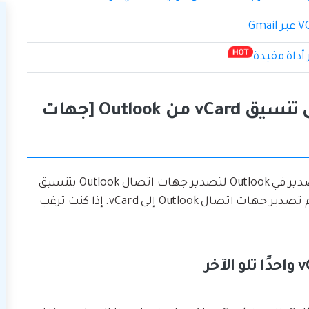
الجزء 1: تصدير جهات الاتصال إلى تنسيق vCard من Outlook [جهات
نظرًا لأنه لا يمكننا استخدام معالج الاستيراد / التصدير في Outlook لتصدير جهات اتصال Outlook بتنسيق
vCard ، يتساءل العديد من الأشخاص كيف يمكنهم تصدير جهات اتصال Outlook إلى vCard. إذا كنت ترغب