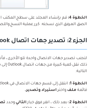
الخطوة 4:
قم بإنشاء المجلد على سطح المكتب ا
الصق المرفق الذي نسخته. كرر عملية النسخ والل
الجزء 2: تصدير جهات اتصال Outlook إلى تنسيق VCF عبر Gmail
التالية:
الخطوة 1:
قائمة
ملف
واختر
استيراد وتصدير.
الخطوة 2:
بعد ذلك ، انقر فوق خيار
التالي
وحدد
تصد