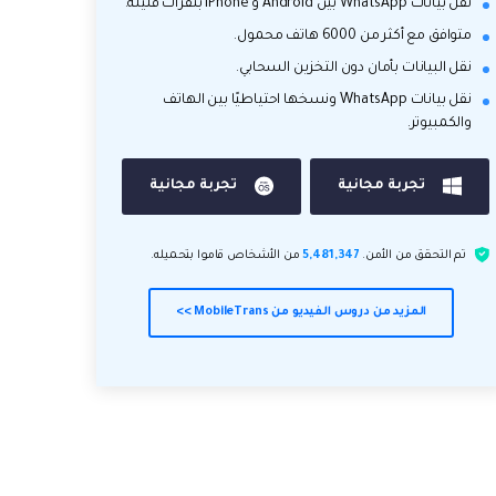
نقل بيانات WhatsApp بين Android و iPhone بنقرات قليلة.
متوافق مع أكثر من 6000 هاتف محمول.
نقل البيانات بأمان دون التخزين السحابي.
نقل بيانات WhatsApp ونسخها احتياطيًا بين الهاتف
والكمبيوتر.
تجربة مجانية
تجربة مجانية
تم التحقق من الأمن.
5,481,347
من الأشخاص قاموا بتحميله.
المزيد من دروس الفيديو من MobileTrans >>