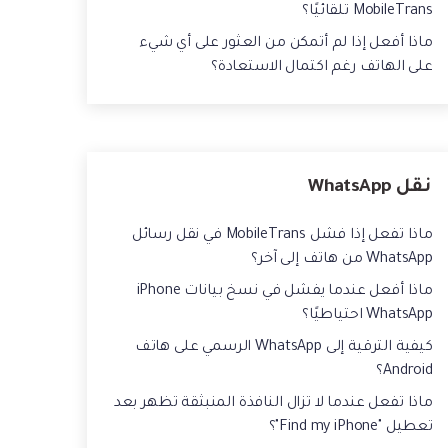
حفاظ الحالة ، وقراءة الدردشات المحذوفة،
MobileTrans تلقائيًا؟
 الصور من الايفون الى الكمبيوتر
واستخدام اثنين من WhatsApp، والمزيد من
ماذا أفعل إذا لم أتمكن من العثور على أي شيء
أجلك.
يقة استعادة رسائل الواتس اب القديمه
على الهاتف رغم اكتمال الاستعادة؟
نقل WhatsApp
ماذا تفعل إذا فشل MobileTrans في نقل رسائل
WhatsApp من هاتف إلى آخر؟
ماذا أفعل عندما يفشل في نسخ بيانات iPhone
WhatsApp احتياطيًا؟
كيفية الترقية إلى WhatsApp الرسمي على هاتف
Android؟
ماذا تفعل عندما لا تزال النافذة المنبثقة تظهر بعد
تعطيل "Find my iPhone"؟