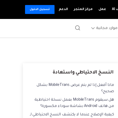
A
عمل
مركز المتجر
الدعم
تسجيل الدخول
موارد مجانية
تطبيقات الهاتف
ات المتميزة
Mutsapper(سابق Wutsapper)
نقل بيانات WhatsApp و WhatsApp
النسخ الاحتياطي واستعادة
Business بدون إعادة ضبط المصنع.
تعادة النسخة الاحتياطية للواتس اب من قوقل درايف
تعادة رسائل الواتس اب القديمة بدون نسخ احتياطي
MobileTrans App
ماذا أفعل إذا لم يتم عرض MobileTrans بشكل
صحيح؟
نقل بيانات الهاتف وبيانات WhatsApp
طرق الممكنة لعمل النسخ الاحتياطي للايفون
والملفات بين الأجهزة.
هل سيقوم MobileTrans بعمل نسخة احتياطية
 البيانات من اندرويد الى ايفون
من هاتف Android بشاشة سوداء مكسورة؟
Status Saver for WhatsApp
ل البيانات من ايفون الى ايفون
كيفية الإصلاح عندما لا يكتشف النسخ الاحتياطي لـ