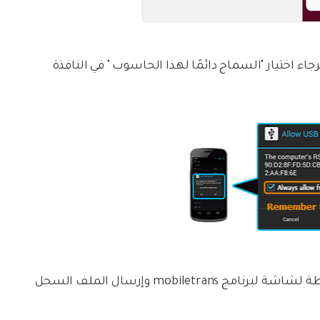
ء اختيار "السماح دائمًا لهذا الحاسوب " في النافذة
إذا لم تنجح الإرشادات المذكورة أعلاه فرجاءً أخذ لقطة لشاشة لبرنامج mobiletrans وإرسال الملف السجل