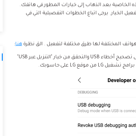
لتالف.
ل هذه الخاصية بعد الذهاب إلى خيارات المطور في هاتفك.
كيف تنقل
نصائح نقل iTunes
يل الخيار. يرجى اتباع الخطوات التفصيلية التي في
أفضل طر
حوّل iTunes إلى مدير وسائط قوي مع
ات
ستخدامك لـ iCloud لنقل
بعض النصائح البسيطة.
هنا
:
تعلم المزيد
ملاحظة: بالنسبة لهواتف Xiaomi يجب عليك تفعيل تصحيح أخطاء USB والتحقق من خيار "التنزيل عبر USB"