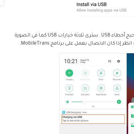
غيّر وضع اتصال USB إذا كنت بالفعل قد فعّلت تصحيح أخطاء USB. سترى ثلاثة خيارات USB كما في الصورة