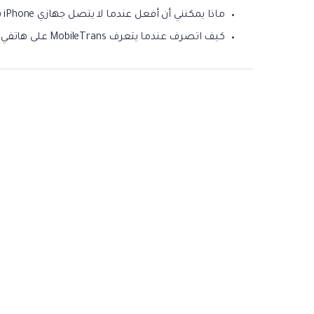
ماذا يمكنني أن أفعل عندما لا يتصل جهازي iPhone بMobileTrans؟
كيف اتصرف عندما يتعرف MobileTrans على هاتفي بشكل خاطئ؟