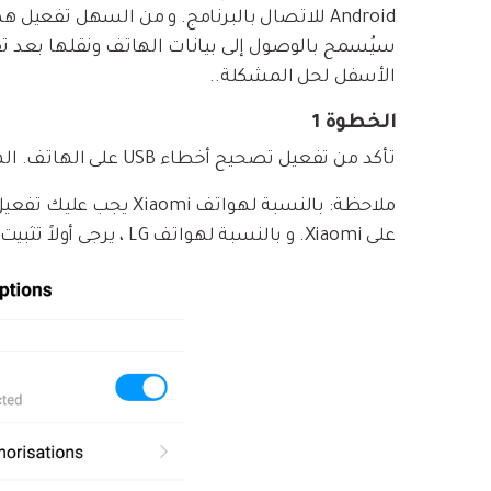
بسهولة
موسيقى والمزيد.
استعادة الفيديو ا
استفادة من Android الجديد.
Android للاتصال بالبرنامج. و من السهل تفعي
سيُسمح بالوصول إلى بيانات الهاتف ونقلها بعد تفع
نصائح نقل iCloud
الأسفل لحل المشكلة..
مشاهدة جميع المنتج
ما مدى روعة ا
بيانات الهاتف؟
الخطوة 1
تأكد من تفعيل تصحيح أخطاء USB على الهاتف. الهواتف المختلفة لها طرق مختلفة لتفعيل . الق نظرة
على Xiaomi. و بالنسبة لهواتف LG ، يرجى أولاً تثبيت برامج تشغيل LG من موقع LG على حاسوبك.