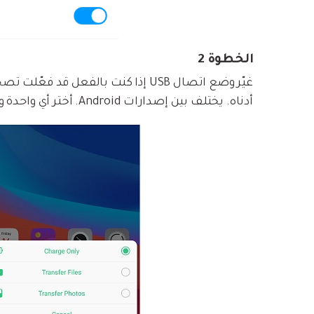
الخطوة 2
أدناه. يختلف بين إصدارات Android. أختر أي واحدة و انظر إذا كان الاتصال يعمل على برنامج MobileTrans.