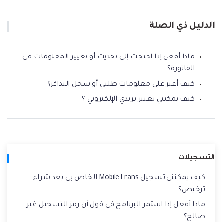
نقل بيانات الهاتف وبيانات WhatsApp والملفات بين
تحديث iOS
الأجهزة.
الدليل ذي الصلة
تعقب الموقع
Status Saver for WhatsApp
ماذا أفعل إذا احتجت إلى تحديث أو تغيير المعلومات في
حفاظ الحالة ، وقراءة الدردشات المحذوفة، واستخدام
الفاتورة؟
اثنين من WhatsApp، والمزيد من أجلك.
كيف أعثر على معلومات طلبي أو سجل التذاكر؟
كيف يمكنني تغيير بريدي الإلكتروني ؟
التسجيلات
كيف يمكنني تسجيل MobileTrans الخاص بي بعد شراء
ترخيص؟
ماذا أفعل إذا استمر البرنامج في قول أن رمز التسجيل غير
صالح؟