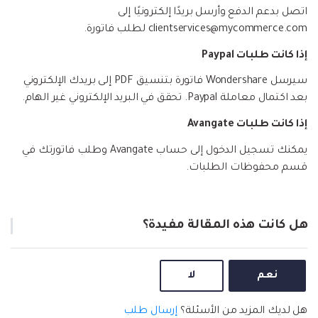
Explore
تسجيل الدخول
المقالات المتميزة
اتصل بدعم الدفع وأرسل بريدًا إلكترونيًا إلى
مشاهدة جميع المنتجات
Backup & Restore
MobileTrans
ملخص
clientservices@mycommerce.com لطلب فاتورة.
ملخص
نقل بيانات الجوال.
عمل نسخ احتياطي الهاتف وبيانات WhatsApp
تعلم المزيد
على الكمبيوتر، واستعادتها بسهولة
إذا كانت طلبات Paypal
دمج ملفات PDF
Explore
Repairit
قوالب الرسم التخطيطي
سيرسل Wondershare فاتورة بتنسيق PDF إلى بريدك الإلكتروني
استعادة الفيديو التالف.
ملخص
محول PDF
بعد اكتمال معاملة Paypal. تحقق في البريد الإلكتروني غير الهام.
جديد
Playlist Transfer
مشاهدة جميع المنتجات
نقل قوائم تشغيل الموسيقى من خدمة بث إلى
Video
إذا كانت طلبات Avangate
قوالب PDF
أخرى.
يمكنك تسجيل الدخول إلى حساب Avangate وطلب فاتورتك في
Photo
Explore
قسم محفوظات الطلبات.
ملخص
Creative Center
تطبيقات الهاتف
هل كانت هذه المقالة مفيدة؟
استعادة الصور
Mutsapper(سابق Wutsapper)
نقل بيانات WhatsApp و WhatsApp Business بدون
إصلاح الفيديو
إعادة ضبط المصنع.
نعم
لا
نقل WhatsApp
MobileTrans App
هل لديك المزيد من الأسئلة؟
إرسال طلب