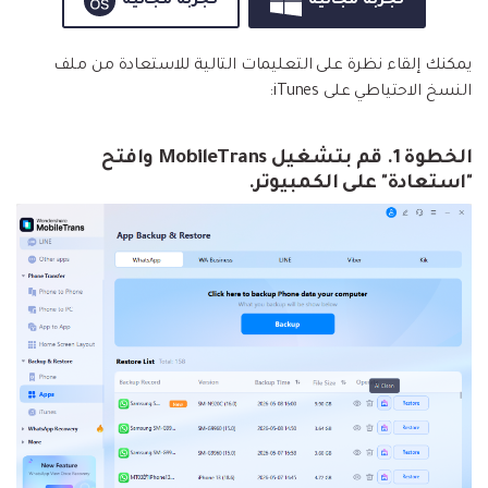
تجربة مجانية
تجربة مجانية
نقل بيانات الهاتف وبيانات WhatsApp والملفات بين
تحديث iOS
الأجهزة.
يمكنك إلقاء نظرة على التعليمات التالية للاستعادة من ملف
تعقب الموقع
النسخ الاحتياطي على iTunes:
Status Saver for WhatsApp
حفاظ الحالة ، وقراءة الدردشات المحذوفة، واستخدام
الخطوة 1. قم بتشغيل MobileTrans وافتح
اثنين من WhatsApp، والمزيد من أجلك.
"استعادة" على الكمبيوتر.