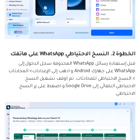
نقل بيانات الهاتف وبيانات WhatsApp والملفات بين
تحديث iOS
الأجهزة.
تعقب الموقع
Status Saver for WhatsApp
حفاظ الحالة ، وقراءة الدردشات المحذوفة، واستخدام
اثنين من WhatsApp، والمزيد من أجلك.
الخطوة 2. النسخ الاحتياطي WhatsApp على هاتفك
قبل إستعادة رسائل WhatsApp المحذوفة سجل الدخول إلى
WhatsApp على جهازك Android و اذهب إلى الإعدادات> المحادثات
> النسخ الاحتياطي للمحادثات. ثم اوقف تشغيل النسخ
الاحتياطي التلقائي إلى Google Drive و اضغط على زر النسخ
الاحتياطي.