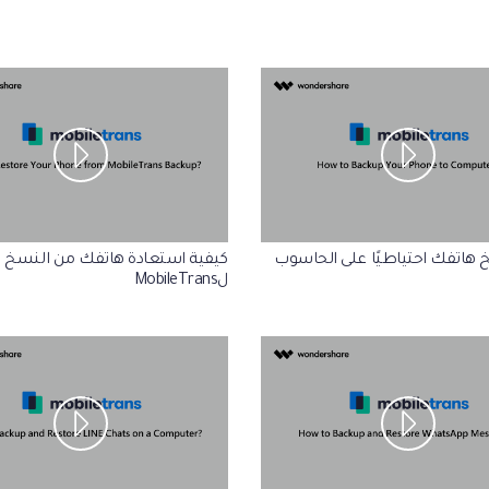
لتالف.
كيف تنقل
نصائح نقل iTunes
أفضل طر
حوّل iTunes إلى مدير وسائط قوي مع
ات
ستخدامك لـ iCloud لنقل
بعض النصائح البسيطة.
تعلم المزيد
 هاتفك احتياطيًا على الحاسوب
كيفية استعادة هاتفك من النسخ ا
لMobileTrans