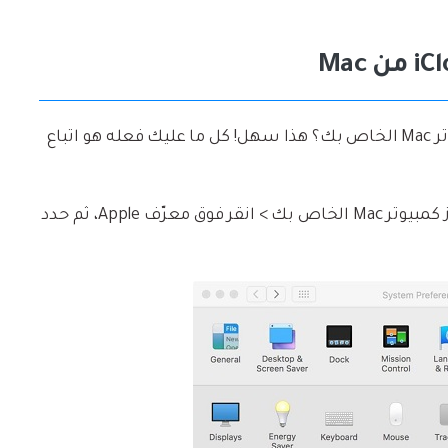
هل تتطلع إلى نقل الصور إلى iCloud من جهاز كمبيوتر Mac الخاص بك؟ هذا سهل! كل ما عليك فعله هو اتباع
قم بتشغيل "تفضيلات النظام" على جهاز كمبيوتر Mac الخاص بك > انقر فوق معرّف Apple، ثم حدد