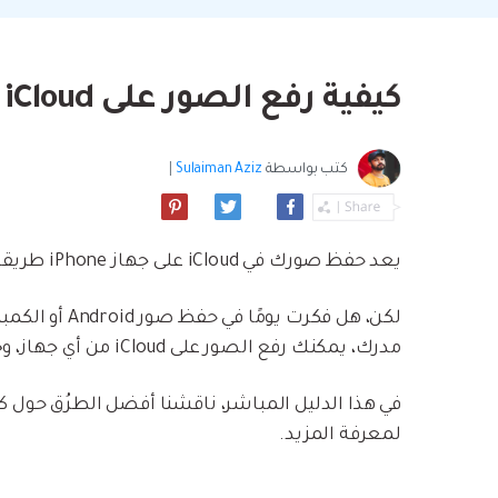
بسهولة
موسيقى والمزيد.
استعادة الفيديو ا
استفادة من Android الجديد.
نصائح نقل iCloud
مشاهدة جميع المنتج
ما مدى روعة ا
كيفية رفع الصور على iCloud من أي جهاز؟
بيانات الهاتف؟
كتب بواسطة
Sulaiman Aziz
|
يعد حفظ صورك في iCloud على جهاز iPhone طريقة رائعة لإدارة مساحة تخزين جهازك.
مدرك، يمكنك رفع الصور على iCloud من أي جهاز، وخطوات تنفيذ هذه العملية بسيطة للغاية.
لمعرفة المزيد.