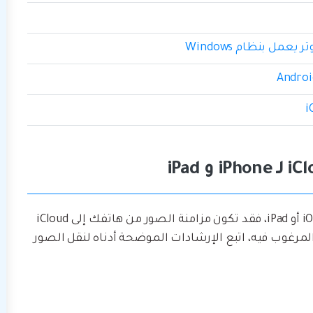
إذا كنت قد حصلت للتو على أول جهاز يعمل بنظام iOS أو iPad، فقد تكون مزامنة الصور من هاتفك إلى iCloud
لمرغوب فيه، اتبع الإرشادات الموضحة أدناه لنقل الصور