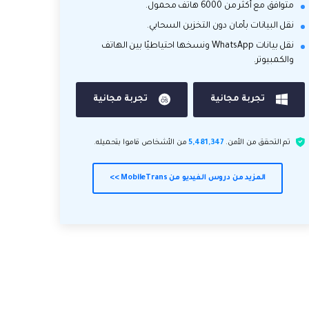
متوافق مع أكثر من 6000 هاتف محمول.
نقل البيانات بأمان دون التخزين السحابي.
نقل بيانات WhatsApp ونسخها احتياطيًا بين الهاتف
والكمبيوتر.
تجربة مجانية
تجربة مجانية
تم التحقق من الأمن.
5,481,347
من الأشخاص قاموا بتحميله.
المزيد من دروس الفيديو من MobileTrans >>