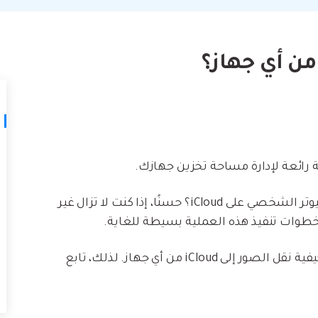
لتالف.
كيف تنقل
نصائح نقل iTunes
أفضل طر
حوّل iTunes إلى مدير وسائط قوي مع
ات
ستخدامك لـ iCloud لنقل
بعض النصائح البسيطة.
تعلم المزيد
لكن، هل فكرت يومًا في حفظ صور Android أو الكمبيوتر الشخصي على iCloud؟ حسنًا، إذا كنت لا تزال غير
في هذا الدليل المباشر، ناقشنا أفضل الطرُق حول كيفية نقل الصور إلى iCloud من أي جهاز. لذلك، تابع