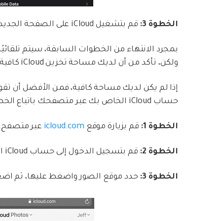
الخطوة 3:
قم بتشغيل iCloud على الصفحة الجديدة من خلال النقر على زر التشغيل.
ولكن، تأكد من أن لديك مساحة تخزين iCloud كافية لحفظ الصور.
حساب iCloud الخاص بك عبر متصفحك باتباع الخطوات أدناه؛
الخطوة 1:
قم بزيارة موقع
icloud.com
عبر متصفح Safari.
الخطوة 2:
قم بتسجيل الدخول إلى حساب iCloud الخاص بك باستخدام معرّف Apple وكلمة المرور.
الخطوة 3:
حدد موقع الصور واضغط عليها، ثم اضغ