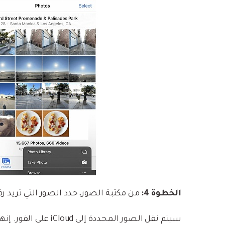
الخطوة 4:
من مكتبة الصور، حدد الصور التي تريد رفعها على iCloud واض
سيتم نقل الصور المحددة إلى iCloud على الفور. إنها بهذه السهولة!