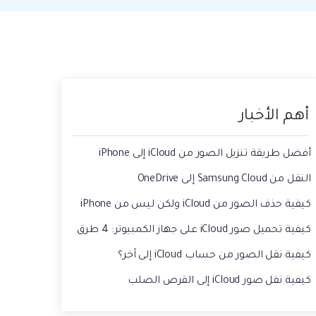
حفاظ الحالة ، وقراءة الدردشات المحذوفة،
 الصور من الايفون الى الكمبيوتر
واستخدام اثنين من WhatsApp، والمزيد من
أجلك.
يقة استعادة رسائل الواتس اب القديمه
أهم الأخبار
أفضل طريقة تنزيل الصور من iCloud إلى iPhone
النقل من Samsung Cloud إلى OneDrive
كيفية حذف الصور من iCloud ولكن ليس من iPhone
كيفية تحميل صور iCloud على جهاز الكمبيوتر: 4 طرق
كيفية نقل الصور من حساب iCloud إلى آخر؟
كيفية نقل صور iCloud إلى القرص الصلب