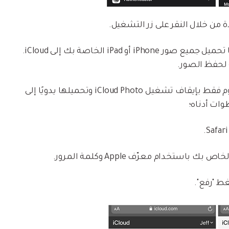
بمجرد الانتهاء من الخطوات السابقة، سيتم تلقائيًا تحميل جميع صور iPhone أو iPad الخاصة بك إلى iCloud.
إذا لم يكن لديك مساحة كافية، فمن الأفضل أن تقوم فقط بإيقاف تشغيل iCloud Photo وتحميلها يدويًا إلى
ط "رفع".