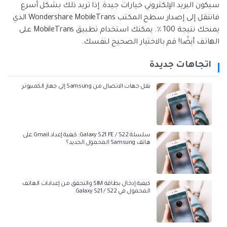
سيكون البريد الإلكتروني خيارات جيدة. إذا تريد ذلك بشكل أسرع
فانتقل إلى إصدار سطح المكتب Wondershare MobileTrans الذي
يمنحك نتيجة 100 ٪. يمكنك استخدام تطبيق MobileTrans على
الهاتف أيضًا! قم بالاختيار الصحيح لنفسك.
اتجاهات جديدة
نقل جهات الاتصال من Samsung إلى جهاز الكمبيوتر
سلسلة Galaxy S21 FE / S22: كيفية إعداد Gmail على
هاتف Samsung المحمول الجديد؟
كيفية إدخال بطاقة SIM والتحقق من إعدادات الهاتف
المحمول في Galaxy S21 / S22