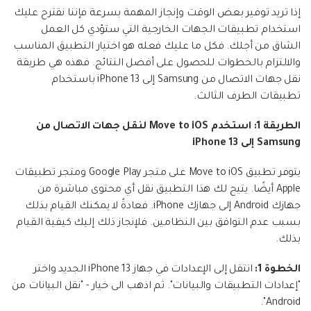
إذا تريد توفير بعض الوقت وإنجاز المهمة بسرعة فإننا نقترح عليك
استخدام تطبيقات الجهات الخارجية التي ستؤدي كل العمل
الشاق من أجلك. فكل ما عليك فعله هو اختيار التطبيق المناسب
والالتزام بالخطوات للحصول على أفضل النتائج. فهذه هي طريقة
نقل جهات الاتصال من Samsung إلى iPhone 13 باستخدام
تطبيقات الطرف الثالث.
الطريقة 1: استخدم Move to iOS لنقل جهات الاتصال من
Samsung إلى iPhone 13
يتوفر تطبيق Move to iOS على متجر Google Play ومتجر تطبيقات
Apple أيضًا. يتيح لك هذا التطبيق نقل أي محتوى مباشرة من
جهازك Android إلى جهازك iPhone. فعادةً لا يمكنك القيام بذلك
بسبب عدم التوافق بين النظامين. فلإنجاز ذلك إليك كيفية القيام
بذلك.
الخطوة 1:
انتقل إلى الإعدادات في جهاز iPhone 13 الجديد واختر
"إعدادات التطبيقات والبيانات". ثم اذهب الى خيار - "نقل البيانات من
Android".