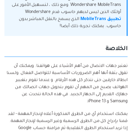
Wondershare MobileTrans. ومع ذلك ، لتسهيل الأمور على
أولئك الذين ليس لديهم حاسوب قدم Wondershare
تطبيق MobileTrans
الذي يسمح بالنقل المباشر بدون
حاسوب. يمكنك تجربة ذلك أيضا!
الخلاصة
تعتبر جهات الاتصال من أهم الأشياء على هواتفنا. ويمكنك أن
تقول بثقة أنها أهم الضروريات الأساسية للتواصل الفعال. ولسنا
ابطالا خارقين حتى نتذكر كل هذه الأرقام. و عندما تقوم بتغيير
الهواتف يصبح من المهم أن تقوم بتحويل جهات اتصالك من
جهازك القديم إلى الجهاز الجديد. في هذه الحالة نتحدث عن
Samsung و iPhone 13.
يمكنك استخدام أي من الطرق المذكورة أعلاه لإنجاز المهمة - لقد
قمنا بإدراج كل من الطرق الرسمية وغير الرسمية لإنجاز المهمة.
إذا تريد استخدام الطرق التقليدية ثم مزامنة حساب Google