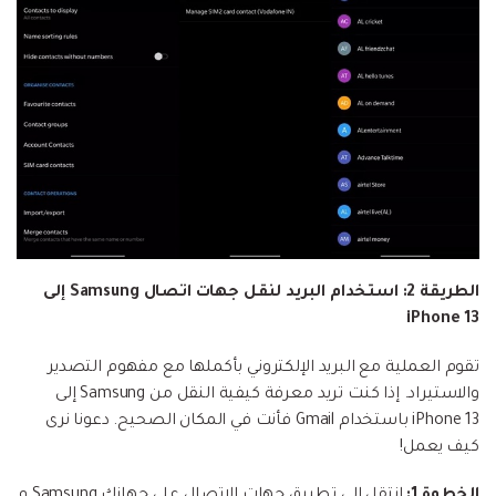
الطريقة 2: استخدام البريد لنقل جهات اتصال Samsung إلى
iPhone 13
تقوم العملية مع البريد الإلكتروني بأكملها مع مفهوم التصدير
والاستيراد. إذا كنت تريد معرفة كيفية النقل من Samsung إلى
iPhone 13 باستخدام Gmail فأنت في المكان الصحيح. دعونا نرى
كيف يعمل!
الخطوة 1:
انتقل إلى تطبيق جهات الاتصال على جهازك Samsung و