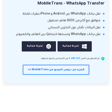
MobileTrans - WhatsApp Transfer
نقل بيانات WhatsApp بين Android و iPhone بنقرات قليلة.
متوافق مع أكثر من 6000 هاتف محمول.
نقل البيانات بأمان دون التخزين السحابي.
نقل بيانات WhatsApp ونسخها احتياطيًا بين الهاتف والكمبيوتر.
تجربة مجانية
تجربة مجانية
تم التحقق من الأمن.
5,481,347
من الأشخاص قاموا بتحميله.
المزيد من دروس الفيديو من MobileTrans >>