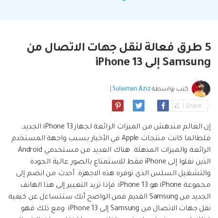
البحث
مشاهدة جميع المنتجات
إلى هاتف أو من هاتف إلى الكمبيوتر والعكس
Filmstock
الدعم
المواضيع الجديدة
FamiSafe
صحيح.
تأثيرات الفيديو والموسيقى والمزيد.
تحميل
الرقابة الأبوية والمراقبة.
Explore
Explore
تسجيل الدخول
المقالات المتميزة
مشاهدة جميع المنتجات
5 طرق فعالة لنقل جهات الاتصال من
Backup & Restore
MobileTrans
ملخص
ملخص
نقل بيانات الجوال.
Samsung إلى iPhone 13
عمل نسخ احتياطي الهاتف وبيانات WhatsApp
تعلم المزيد
على الكمبيوتر، واستعادتها بسهولة
دمج ملفات PDF
Explore
Repairit
قوالب الرسم التخطيطي
كتب بواسطة
Sulaiman Aziz
|
استعادة الفيديو التالف.
ملخص
محول PDF
جديد
Playlist Transfer
مشاهدة جميع المنتجات
نقل قوائم تشغيل الموسيقى من خدمة بث إلى
Video
قوالب PDF
إن العالم مندهش من الميزات الرائعة لجهاز iPhone 13 الجديد.
أخرى.
فلطالما كانت منتجات Apple في الأخبار بسبب واجهة المستخدم
Photo
Explore
الرائعة والميزات المذهلة. هناك العديد من مستخدمي Android
الذين نقلوا إلى iPhone فقط للاستمتاع بالصور عالية الجودة
ملخص
Creative Center
تطبيقات الهاتف
والتشغيل السلس الذي توفره هذه الاجهزة. أحدث من انضم إلى
مجموعة iPhone هو iPhone 13. فإذا تريد التغيير إلى هذا الهاتف
استعادة الصور
Mutsapper(سابق Wutsapper)
الجديد من Samsung القديم فمن الواضح أنك ستتساءل عن كيفية
نقل جهات الاتصال من Samsung إلى iPhone 13. ومع ذلك فهو
نقل بيانات WhatsApp و WhatsApp Business بدون
إصلاح الفيديو