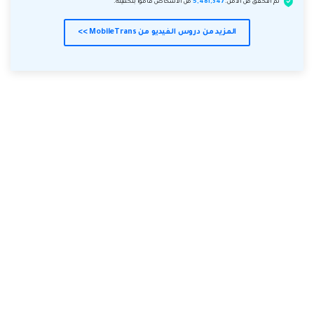
تم التحقق من الأمن.
5,481,347
من الأشخاص قاموا بتحميله.
المزيد من دروس الفيديو من MobileTrans >>