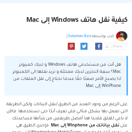
البحث
مشاهدة جميع المنتجات
إلى هاتف أو من هاتف إلى الكمبيوتر والعكس
Filmstock
الدعم
المواضيع الجديدة
FamiSafe
صحيح.
تأثيرات الفيديو والموسيقى والمزيد.
تحميل
الرقابة الأبوية والمراقبة.
Explore
كيفية نقل هاتف Windows إلى Mac
Explore
تسجيل الدخول
المقالات المتميزة
مشاهدة جميع المنتجات
Backup & Restore
MobileTrans
ملخص
ملخص
نقل بيانات الجوال.
كتب بواسطة
Sulaiman Aziz
|
عمل نسخ احتياطي الهاتف وبيانات WhatsApp
تعلم المزيد
على الكمبيوتر، واستعادتها بسهولة
دمج ملفات PDF
Explore
Repairit
قوالب الرسم التخطيطي
استعادة الفيديو التالف.
ملخص
محول PDF
جديد
Playlist Transfer
هل أنت من مستخدمي هاتف Windows و لديك كمبيوتر
مشاهدة جميع المنتجات
نقل قوائم تشغيل الموسيقى من خدمة بث إلى
Mac؟ سعة التخزين لديك ممتلئة و تريد نقلها الى الكمبيوتر.
Video
قوالب PDF
أخرى.
اذا يصبح الأمر صعبًا حقًا عندما تحتاج إلى نقل الملفات من
WinPhone إلى Mac.
Photo
Explore
ملخص
Creative Center
تطبيقات الهاتف
على الرغم من وجود العديد من الطرق لنقل البيانات ولكن الطريقة
التي تعمل بها بشكل مثالي فلن تعرف أبدًا حتى تستخدمها. فالآن
استعادة الصور
Mutsapper(سابق Wutsapper)
لا داعي للقلق فلدينا هنا أفضل طريقتين من شأنها مساعدتك
على
نقل بياناتك من Winphone إلى Mac
. فإحدى الطرق هي
نقل بيانات WhatsApp و WhatsApp Business بدون
إصلاح الفيديو