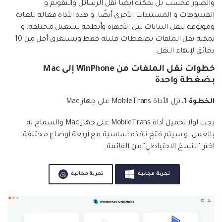
والصور فحسب بل يمكنه أيضًا نقل الرسائل والتقويم و
الفيديوهات و المستندات الأخرى أيضًا. و هذه الأداة فعالة للغاية
وموثوقة لنقل البيانات بين الأجهزة وأنظمة تشغيل مختلفة. و
يمكنه نقل الملفات بضغطات قليلة فقط ويستغرق أقل من 10
دقائق لإنهاء النقل.
خطوات نقل الملفات من WinPhone إلى Mac
بضغطة واحدة
الخطوة 1.
نزل الأداة MobileTrans على جهاز Mac
يجب اولا تحميل أداة MobileTrans على جهاز Mac والسماح له
بالعمل. و سيتم فتح نافذة أساسية مع أربعة أوضاع مختلفة.
اختر "النسخ الاحتياطي" من القائمة.
تجربة مجانية
تجربة مجانية