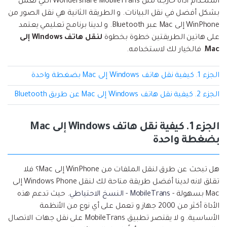
استخدام أداة خارجة مثل Wondershare MobileTrans التي تعمل
إعادة ضبط المصنع.
بشكل أفضل في نقل البيانات. و الطريقة الثانية هي نقل الصور من
نقل WhatsApp
WinPhone إلى Mac عبر Bluetooth. و لدينا برنامج تعليمي يعتمد
MobileTrans App
على هاتين الطريقتين خطوة بخطوة
لنقل هاتف Windows إلى
نقل بيانات الهاتف وبيانات WhatsApp والملفات بين
تحديث iOS
Mac
. فالخيار لك لاستخدامه.
الأجهزة.
تعقب الموقع
الجزء 1. كيفية نقل هاتف Windows إلى Mac بضغطة واحدة
Status Saver for WhatsApp
الجزء 2. كيفية نقل هاتف Windows إلى Mac عن طريق Bluetooth
حفاظ الحالة ، وقراءة الدردشات المحذوفة، واستخدام
اثنين من WhatsApp، والمزيد من أجلك.
الجزء 1. كيفية نقل هاتف Windows إلى Mac
بضغطة واحدة
هل تبحث عن طرق لنقل الملفات من WinPhone إلى Mac؟ فلا
تقلق لانه لدينا أفضل طريقة متاحة لك لنقل Windows Phone إلى
Mac بسهولة -
MobileTrans - النسخ الاحتياطي
. حيث تدعم هذه
الأداة أكثر من 2000 جهاز و تعمل على أي نوع من الأنظمة
الأساسية. و لا يقتصر تطبيق MobileTrans على نقل جهات الاتصال