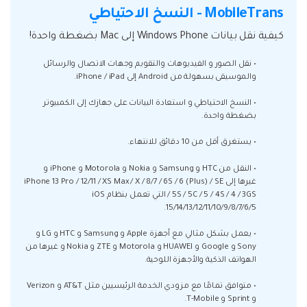
MobileTrans - النسخ الاحتياطي
كيفية نقل بيانات Windows Phone إلى Mac بضغطة واحدة!
• نقل الصور و الفيديوهات والتقويم وجهات الاتصال والرسائل
والموسيقى بسهولة من Android إلى iPhone / iPad.
• النسخ الاحتياطي و استعادة البيانات على جهازك إلى الكمبيوتر
بضغطة واحدة.
• يستغرق أقل من 10 دقائق للانتهاء.
• النقل من HTC و Samsung و Nokia و Motorola و iPhone و
غيرها إلى iPhone 13 Pro / 12/11 / XS Max / X / 8/7 / 6S / 6 (Plus) / SE
/ 5S / 5C / 5 / 4S / 4 / 3GS التي تعمل بنظام iOS
15/14/13/12/11/10/9/8/7/6/5.
• يعمل بشكل مثالي مع أجهزة Apple و Samsung و HTC و LG و
Sony و Google و HUAWEI و Motorola و ZTE و Nokia و غيرها من
الهواتف الذكية والأجهزة اللوحية.
• متوافق تمامًا مع مزودي الخدمة الرئيسيين مثل AT&T و Verizon
و Sprint و T-Mobile.