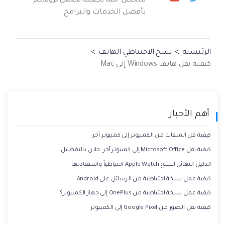
شخص. مما يجعلنا نضمن تزويدكم
بأفضل الخدمات والبرامج.
الرئيسية
>
نسخ الاحتياطي الهاتف
>
كيفية نقل هاتف Windows إلى Mac
أهم الأخبار
كيفية قل الملفات من الكمبيوتر إلى كمبيوتر آخر
كيفية نقل Microsoft Office إلى كمبيوتر آخر: حلان بالتفصيل
الدليل النهائي لنسخ Apple Watch احتياطياً واستعادتها
كيفية عمل نسخة احتياطية من الرسائل على Android
كيفية عمل نسخة احتياطية من OnePlus إلى جهاز الكمبيوتر؟
كيفية نقل الصور من Google Pixel إلى الكمبيوتر