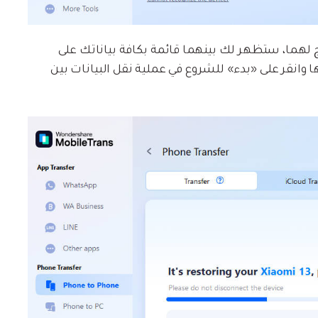
لهما، ستظهر لك بينهما قائمة بكافة بياناتك على
انات المراد نقلها وانقر على «بدء» للشروع في عملية نقل البيانات بين