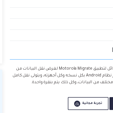
من أفضل البدائل لتطبيق Motorola Migrate لغرض نقل البيانات من
أجهزة Android إلى جهاز Motorola جديد. فهو يدعم نظام Android بكل نسخه وكل أجهزته، ويتولى نقل كامل
تجربة مجانية