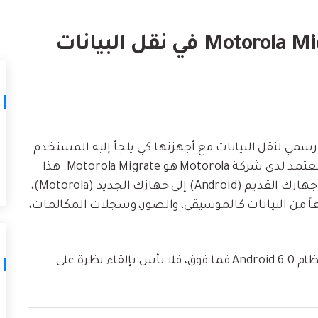
لتالف.
كيف تنقل
نصائح نقل iTunes
أفضل طر
حوّل iTunes إلى مدير وسائط قوي مع
ات
ستخدامك لـ iCloud لنقل
بعض النصائح البسيطة.
تعلم المزيد
مي لنقل البيانات مع أجهزتها كي يلجأ إليه المستخدم
في النقل من جهازه القديم إلى الجديد، والتطبيق المعتمد لدى شركة Motorola هو Motorola Migrate. هذا
التطبيق قادر على نقل البيانات بسهولة شديدة من جهازك القديم (Android) إلى جهازك الجديد (Motorola)،
ة من أجهزة Android وطيفاً واسعاً من البيانات كالموسيقى، والصور، وسجلات المكالمات،
بيد أنه سيكون عاجزاً عن خدمتك إن كنت تستخدم نظام Android 6.0 فما فوق، فلا بأس بإلقاء نظرة على