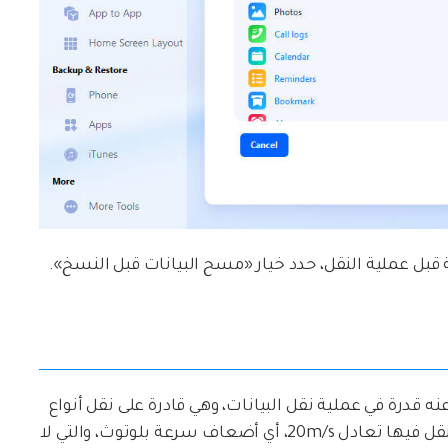
قبل عملية النقل، حدد خيار «مسح البيانات قبل النسخ».
ة لتطبيق Motorola Migrate ولا تقل عنه قدرة في عملية نقل البيانات، وهي قادرة على نقل أنواع
عديدة منها كالفيديو والموسيقى والصور. سرعة النقل فيها تعادل 20m/s، أي أضعاف سرعة بلوتوث، والتي لا