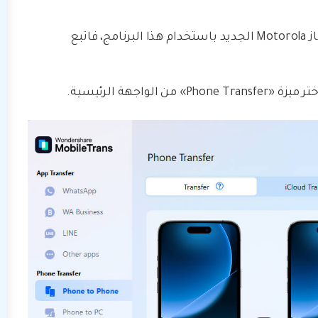
إذا أردت نقل بياناتك من جهاز Android قديم إلى جهاز Motorola الجديد باستخدام هذا البرنامج، فاتبع
لواجهة الرئيسية.