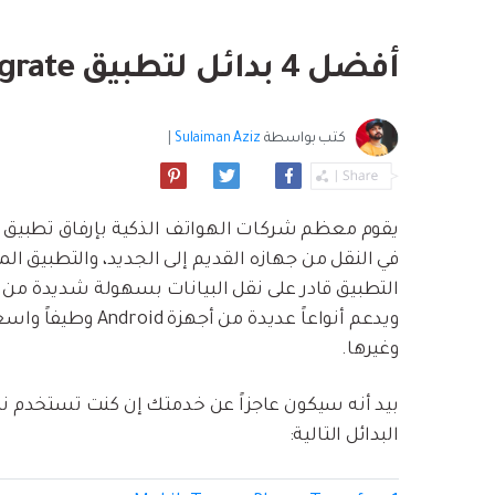
بسهولة
موسيقى والمزيد.
استعادة الفيديو ا
استفادة من Android الجديد.
نصائح نقل iCloud
أفضل 4 بدائل لتطبيق Motorola Migrate في نقل البيانات
مشاهدة جميع المنتج
ما مدى روعة ا
بيانات الهاتف؟
كتب بواسطة
Sulaiman Aziz
|
يقوم معظم شركات الهواتف الذكية بإرفاق تطبيق رس
ويدعم أنواعاً عديد
وغيرها.
البدائل التالية: