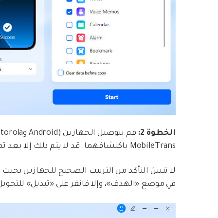
الخطوة 2:
MobileTrans باكتشافهما. قد لا يتم ذلك إلا بعد تمكين ميزة تصحيح أخطاء USB.
لا تنسَ التأكد من الترتيب الصحيح للجهازين بحيث
في موضع «الهدف»، وإلا فانقر على «تبديل» للتحوي