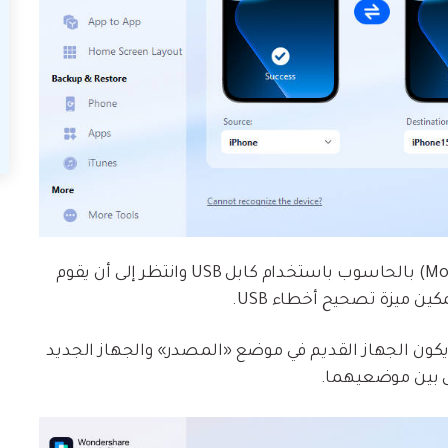
قم بتوصيل الجهازين (Android وMotorola) بالحاسوب باستخدام كابل USB وانتظر إلى أن يقوم
 يكون الجهاز القديم في موضع «المصدر» والجهاز الجديد
ل بين موضعيهما.