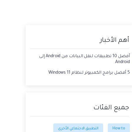
حفاظ الحالة ، وقراءة الدردشات المحذوفة،
 الصور من الايفون الى الكمبيوتر
واستخدام اثنين من WhatsApp، والمزيد من
أجلك.
يقة استعادة رسائل الواتس اب القديمه
أهم الأخبار
أفضل 10 تطبيقات لنقل البيانات من Android إلى
Android
5 أفضل برامج الكمبيوتر لنظام Windows 11
جميع الفئات
How to
التطبيق الاجتماعي الأخرى