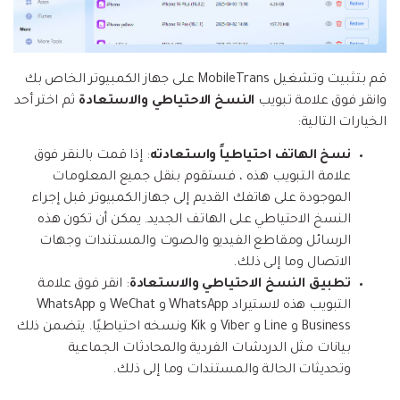
قم بتثبيت وتشغيل MobileTrans على جهاز الكمبيوتر الخاص بك
وانقر فوق علامة تبويب
النسخ الاحتياطي والاستعادة
ثم اختر أحد
الخيارات التالية:
نسخ الهاتف احتياطياً واستعادته
: إذا قمت بالنقر فوق
علامة التبويب هذه ، فستقوم بنقل جميع المعلومات
الموجودة على هاتفك القديم إلى جهاز الكمبيوتر قبل إجراء
النسخ الاحتياطي على الهاتف الجديد. يمكن أن تكون هذه
الرسائل ومقاطع الفيديو والصوت والمستندات وجهات
الاتصال وما إلى ذلك.
تطبيق النسخ الاحتياطي والاستعادة
: انقر فوق علامة
التبويب هذه لاستيراد WhatsApp و WeChat و WhatsApp
Business و Line و Viber و Kik ونسخه احتياطيًا. يتضمن ذلك
بيانات مثل الدردشات الفردية والمحادثات الجماعية
وتحديثات الحالة والمستندات وما إلى ذلك.