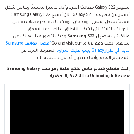
إعادة ضبط المصنع.
سيوفر Galaxy S22 معالجًا أسرع وأداء كاميرا محسنًا وعامل شكل
نقل WhatsApp
أصغر من شقيقه ، Galaxy S21.
الآن أصبح Samsung Galaxy S22
MobileTrans App
معلناً بشكل رسمي ، وقد حان الوقت لإلقاء نظرة مناسبة على
نقل بيانات الهاتف وبيانات WhatsApp والملفات بين
تحديث iOS
الهواتف الثلاثة التي تشكل النطاق.
لذلك ، دعنا نتعمق
الأجهزة.
ونناقش
تفاصيل Samsung S22
وكيف تتطور هذا الهاتف عن
تعقب الموقع
سابقه. اذهب وقم بزيارة.
Go and visit our
أفضل هواتف Samsung
Status Saver for WhatsApp
لدينا: أي طراز Galaxy يجب عليك شراؤه
لمعرفة المزيد عن
التصميم القادم وأيها سيكون أفضل بالنسبة لك.
حفاظ الحالة ، وقراءة الدردشات المحذوفة، واستخدام
اثنين من WhatsApp، والمزيد من أجلك.
إليك مقطع فيديو خاص بفتح علبة ومراجعة Samsung Galaxy
S22 Ultra Unboxing & Review (الأخضر):