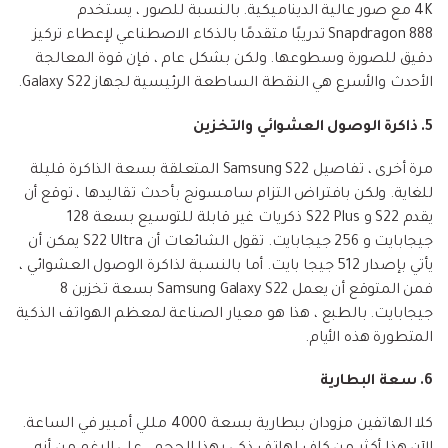
4K مع صور عالية الديناميكية. بالنسبة للصور ، يستخدم
Snapdragon 888 تدريبًا متقدمًا بالذكاء الاصطناعي لإعطاء تركيز
دقيق للصورة وسطوعها. ولكن بشكل عام ، فإن قوة المعالجة
الأحدث والأسرع هي النقطة الساطعة الرئيسية لجهاز Galaxy S22.
5. ذاكرة الوصول العشوائي والتخزين
مرة أخرى ، تفاصيل Samsung S22 المتعلقة بسعة الذاكرة قليلة
للغاية. ولكن بافتراض التزام سامسونج بأحدث تقاليدها ، توقع أن
يقدم S22 و S22 Plus ذكريات غير قابلة للتوسيع بسعة 128
جيجابايت و 256 جيجابايت. تقول الشائعات أن S22 Ultra يمكن أن
يأتي بإصدار 512 جيجا بايت. أما بالنسبة لذاكرة الوصول العشوائي ،
فمن المتوقع أن يعمل Samsung Galaxy S22 بسعة تخزين 8
جيجابايت. بالطبع ، هذا هو معيار الصناعة لمعظم الهواتف الذكية
المتطورة هذه الأيام.
6. سعة البطارية
كلا الهاتفين مزودان ببطارية بسعة 4000 مللي أمبير في الساعة.