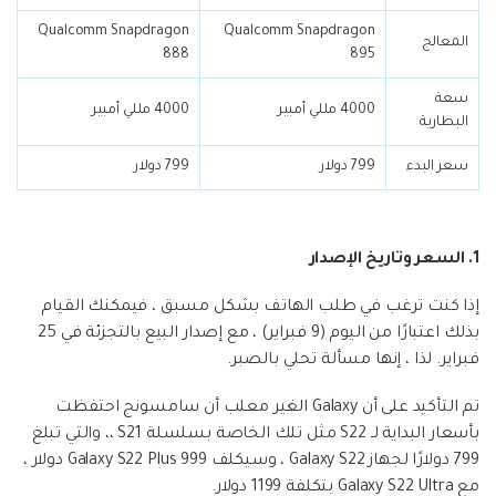
Qualcomm Snapdragon
Qualcomm Snapdragon
المعالج
888
895
سعة
4000 مللي أمبير
4000 مللي أمبير
البطارية
سعر البدء
799 دولار
799 دولار
1. السعر وتاريخ الإصدار
إذا كنت ترغب في طلب الهاتف بشكل مسبق ، فيمكنك القيام
بذلك اعتبارًا من اليوم (9 فبراير) ، مع إصدار البيع بالتجزئة في
25
فبراير
. لذا ، إنها مسألة تحلي بالصبر.
تم التأكيد على أن Galaxy الغير معلب أن سامسونج احتفظت
بأسعار البداية لـ S22 مثل تلك الخاصة بسلسلة S21 ،
، والتي تبلغ
799 دولارًا لجهاز Galaxy S22 ، وسيكلف Galaxy S22 Plus 999 دولار ،
مع Galaxy S22 Ultra بتكلفة 1199 دولار.