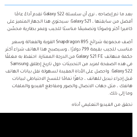
بعد ما تم إيضاحه ، نرى أن سلسلة Galaxy S22 تقدم أداءً عامًا
أفضل من سابقتها ، Galaxy S21. سيحتوي هذا الجهاز المتميز على
كاميرا أكثر وضوحًا وتصميمًا مناسبًا للجيب وعمر بطارية محسّن.
أضف مجموعة شرائح Snapdragon 895 القوية والفعالة وسعر
مناسب للجيب بقيمة 799 دولارًا ، وسيصبح هذا الهاتف شراء أكثر
حكمة منهاتف Galaxy S21 FE من الدرجة الممتازة. احتفظ به مغلقًا
في هذه الصفحة لمزيد من التحديثات حول تاريخ إطلاق Samsung
Galaxy S22. واحصل على الأداة المفيدة لسهولة نقل بيانات الهاتف
قبل إجراء تبديل للهاتف ، جاهزًا تمامًا للنسخ الاحتياطي لبيانات
هاتفك ، مثل جهات الاتصال والصور ومقاطع الفيديو والملفات
وما إلى ذلك.
تحقق من الفيديو التعليمي أدناه: