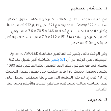
2. الشاشة والتصميم
مع اقتراب موعد الإطلاق ، هناك الكثير من التكهنات حول مظهر
سلسلة Galaxy S22. بالمقارنة مع S21 ، فإن طراز S22 أصغر قليلاً
وأكثر ملاءمة للجيب. تبلغ أبعادها 146 × 70.5 × 7.6 ملم ، وهي
أصغر بكثير من سابقتها 151.7 × 71.2 × 7.9 ملم. ببساطة ، إنه أكبر
قليلاً من S10e المصغر.
وفي الوقت ذاته ، يتميز كلا الهاتفين بشاشة Dynamic AMOLED
الجميلة ، على الرغم من أن
S21 يتميز
بشاشة أكبر بقليل عند 6.2
بوصة. كما هو متوقع ، يبلغ الحد الأقصى لكلا الهاتفين دقة 1080
بكسل ومعدل تحديث 120 هرتز. يمكنك حتى خفض معدل التحديث
إلى 48 هرتز إذا لم تكن المهمة التي تقوم بها متطلبة. بشكل عام ،
تعد الشاشة مثالية لمشاهدة مقاطع الفيديو والأفلام وممارسة
الألعاب.
3. الكاميرات