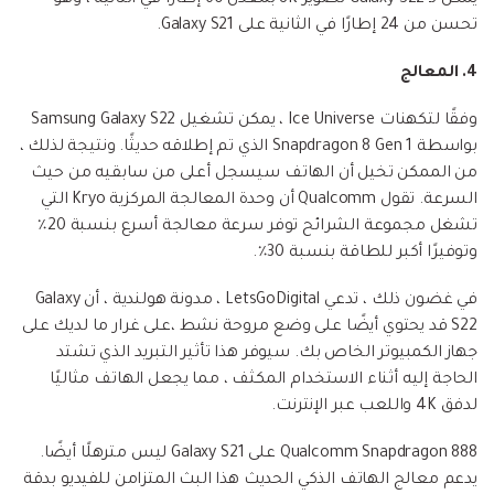
تحسن من 24 إطارًا في الثانية على Galaxy S21.
4. المعالج
وفقًا لتكهنات Ice Universe ، يمكن تشغيل Samsung Galaxy S22
بواسطة Snapdragon 8 Gen 1 الذي تم إطلاقه حديثًا. ونتيجة لذلك ،
من الممكن تخيل أن الهاتف سيسجل أعلى من سابقيه من حيث
السرعة. تقول Qualcomm أن وحدة المعالجة المركزية Kryo التي
تشغل مجموعة الشرائح توفر سرعة معالجة أسرع بنسبة 20٪
وتوفيرًا أكبر للطاقة بنسبة 30٪.
في غضون ذلك ، تدعي LetsGoDigital ، مدونة هولندية ، أن Galaxy
S22 قد يحتوي أيضًا على وضع مروحة نشط ،على غرار ما لديك على
جهاز الكمبيوتر الخاص بك. سيوفر هذا تأثير التبريد الذي تشتد
الحاجة إليه أثناء الاستخدام المكثف ، مما يجعل الهاتف مثاليًا
لدفق 4K واللعب عبر الإنترنت.
Qualcomm Snapdragon 888 على Galaxy S21 ليس مترهلًا أيضًا.
يدعم معالج الهاتف الذكي الحديث هذا البث المتزامن للفيديو بدقة