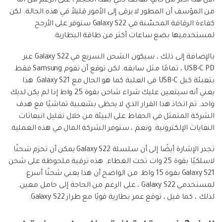
الآن هذا أكثر من كافٍ لهاتف ذكي بهذا الحجم ، على الرغم من أنه
من المؤسف أن المطور لا يرقى إلى الأمور قليلاً في هذه الحالة. لكن
كفاءة الرقاقة المحسّنة في Galaxy S22 ستوفر على الأرجح
لمستخدميها بضع ساعات أكثر من طاقة البطارية.
بالإضافة إلى ذلك ، سيكون الشحن السريع في Galaxy S22 عبر
USB-C PD ، تمامًا مثل سابقه. لكن توقع أن تقوم Samsung فقط
بتعبئة كبل USB-C في العلبة كما هو الحال مع Galaxy S21. هذا
يعني أنه سيتعين عليك شراء شاحن بقوة 25 واط إذا لم يكن لديك
واحد. تم اتخاذ هذا القرار الذي لا يحظى بشعبية تماشيًا مع هدف
الشركة المتمثل في الحفاظ على البيئة من خلال تقليل انبعاثات
النفايات الإلكترونية. ونعم ، ستوفر الشركة المال في هذه العملية.
تجدر الإشارة أيضًا إلى أن سلسلة Galaxy S22 يمكن أن تحزم شحنًا
لاسلكيًا بقوة 25 وات تحت الغطاء. هذه ترقية ملحوظة على شحن
Galaxy S21 بقوة 15 واط. من الواضح أن هذا يعني شحنًا أسرع
لمستخدمي Galaxy S22 ، على الرغم من الحاجة إلى حامل معين.
لذلك ، كما قيل ، توقع عمر بطارية قويًا مع طراز Galaxy S22.