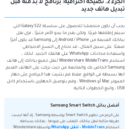
الجزء 2. نصيحة احترافية: برنامج لا بد منه قبل
تبديل هاتف جديد
يجب أن تكون متحمسًا للحصول على سلسلة Galaxy S22 التي
سيتم إطلاقها قريبًا. ولكن بقدر ما يبدو الأمر مثيرًا ، فإن نقل
بياناتك القديمة من Android / iPhone إلى Samsung قد يكون أمرًا
صعبًا. على سبيل المثال ، قد تحتاج إلى النسخ الاحتياطي
واستعادة محادثات WhatsApp على هاتفك الجديد. لذلك ،
استخدم
Wondershare MobileTrans
لنقل جميع بياناتك إلى هاتف
Samsung الخاص بك والمتابعة من حيث تركت على الهاتف القديم.
انها بسيطة في الواقع. فقط قم بتثبيت هذا البرنامج على جهاز
كمبيوتر Mac أو Windows ، وقم بتوصيل الجهازين باستخدام كابل
USB ، واتبع الخطوات التالية:
أفضل بدائل Samsung Smart Switch
على الرغم من تطوير Smart Switch بواسطة Samsung ، إلا أنها ليست
طريقة مثالية لنقل بياناتك. للتغلب على قيودها ، يمكنك ببساطة
استخدام
MobileTrans – لنقل WhatsApp
بواسطة Wondershare.