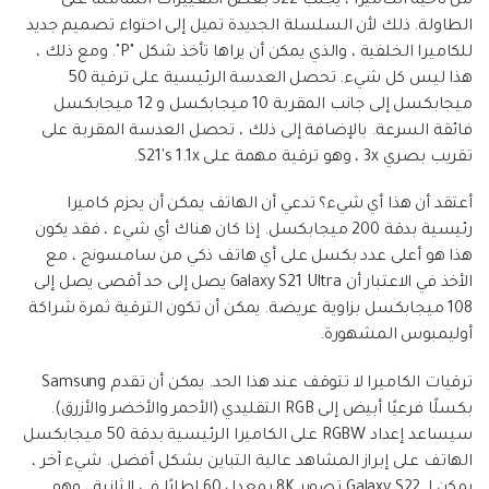
من ناحية الكاميرا ، يجلب S22 بعض التغييرات الشاملة على
الطاولة. ذلك لأن السلسلة الجديدة تميل إلى احتواء تصميم جديد
للكاميرا الخلفية ، والذي يمكن أن يراها تأخذ شكل "P". ومع ذلك ،
هذا ليس كل شيء. تحصل العدسة الرئيسية على ترقية 50
ميجابكسل إلى جانب المقربة 10 ميجابكسل و 12 ميجابكسل
فائقة السرعة. بالإضافة إلى ذلك ، تحصل العدسة المقربة على
تقريب بصري 3x ، وهو ترقية مهمة على S21's 1.1x.
أعتقد أن هذا أي شيء؟ تدعي أن الهاتف يمكن أن يحزم كاميرا
رئيسية بدقة 200 ميجابكسل. إذا كان هناك أي شيء ، فقد يكون
هذا هو أعلى عدد بكسل على أي هاتف ذكي من سامسونج ، مع
الأخذ في الاعتبار أن Galaxy S21 Ultra يصل إلى حد أقصى يصل إلى
108 ميجابكسل بزاوية عريضة. يمكن أن تكون الترقية ثمرة شراكة
أوليمبوس المشهورة.
ترقيات الكاميرا لا تتوقف عند هذا الحد. يمكن أن تقدم Samsung
بكسلًا فرعيًا أبيض إلى RGB التقليدي (الأحمر والأخضر والأزرق).
سيساعد إعداد RGBW على الكاميرا الرئيسية بدقة 50 ميجابكسل
الهاتف على إبراز المشاهد عالية التباين بشكل أفضل. شيء آخر ،
يمكن لـ Galaxy S22 تصوير 8K بمعدل 60 إطارًا في الثانية ، وهو