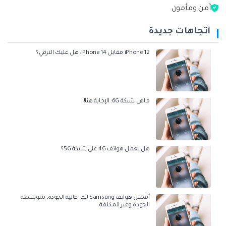
آمن ومأمون
اتجاهات جديدة
iPhone 12 مقابل iPhone 14: هل عليك الترقي؟
ماهي شبكة 6G: الإجابة هنا!
هل تعمل هواتف 4G على شبكة 5G؟
أفضل هواتف Samsung لك: عالية الجودة، متوسطة
الجودة وغير المكلفة