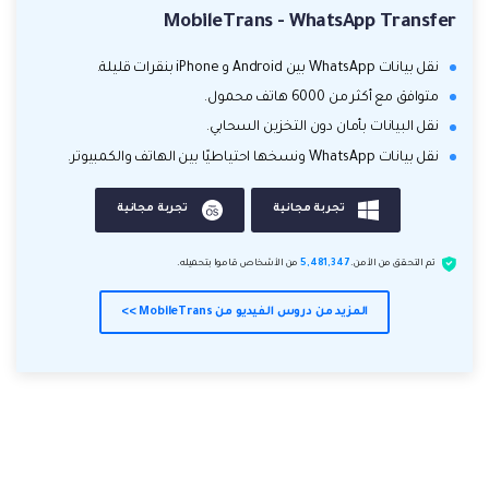
MobileTrans - WhatsApp Transfer
نقل بيانات WhatsApp بين Android و iPhone بنقرات قليلة.
متوافق مع أكثر من 6000 هاتف محمول.
نقل البيانات بأمان دون التخزين السحابي.
نقل بيانات WhatsApp ونسخها احتياطيًا بين الهاتف والكمبيوتر.
تجربة مجانية
تجربة مجانية
تم التحقق من الأمن.
5,481,347
من الأشخاص قاموا بتحميله.
المزيد من دروس الفيديو من MobileTrans >>