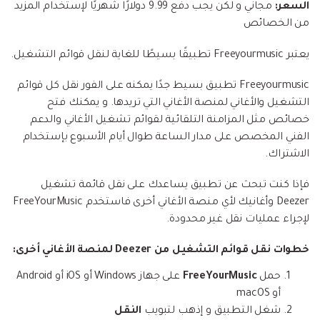
السعر:
مجاني و لكن يجب دفع 9.99 دولارًا شهريًا لإستخدام المزيد
من الخصائص
يعتبر Freeyourmusic تطبيقًا بسيطًا للغاية لنقل قوائم التشغيل.
Freeyourmusic تطبيق بسيط جدًا يمكنه على الفور نقل كل قوائم
التشغيل والأغاني لمنصة الأغاني التي تريدها. و يمكنك فتح
خصائص مثل المزامنة التلقائية لقوائم تشغيل الأغاني والدعم
الفني المخصص على مدار الساعة طوال أيام الأسبوع بإستخدام
الاشتراك.
فإذا كنت تبحث عن تطبيق يساعدك على نقل قائمة تشغيل
Deezer وأغانيك لأي منصة الأغاني أخرى فاستخدم FreeYourMusic
لإجراء عمليات نقل غير محدودة.
خطوات نقل قوائم التشغيل من Deezer لمنصة الأغاني أخرى:
حمل
FreeYourMusic
على جهاز Windows أو iOS أو Android
أو macOS
شغل التطبيق و إذهب لتبويب
النقل