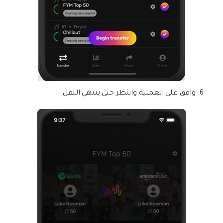
وافق على العملية وانتظر حتى ينتهي النقل