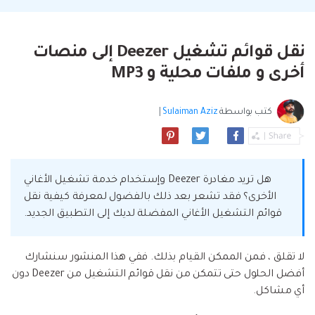
البحث
مشاهدة جميع المنتجات
إلى هاتف أو من هاتف إلى الكمبيوتر والعكس
Filmstock
الدعم
المواضيع الجديدة
FamiSafe
صحيح.
تأثيرات الفيديو والموسيقى والمزيد.
تحميل
الرقابة الأبوية والمراقبة.
Explore
نقل قوائم تشغيل Deezer إلى منصات
Explore
تسجيل الدخول
المقالات المتميزة
مشاهدة جميع المنتجات
Backup & Restore
MobileTrans
أخرى و ملفات محلية و MP3
ملخص
ملخص
نقل بيانات الجوال.
عمل نسخ احتياطي الهاتف وبيانات WhatsApp
تعلم المزيد
على الكمبيوتر، واستعادتها بسهولة
دمج ملفات PDF
Explore
كتب بواسطة
Sulaiman Aziz
|
Repairit
قوالب الرسم التخطيطي
استعادة الفيديو التالف.
ملخص
محول PDF
جديد
Playlist Transfer
مشاهدة جميع المنتجات
نقل قوائم تشغيل الموسيقى من خدمة بث إلى
Video
قوالب PDF
هل تريد مغادرة Deezer وإستخدام خدمة تشغيل الأغاني
أخرى.
الأخرى؟ فقد تشعر بعد ذلك بالفضول لمعرفة كيفية نقل
Photo
Explore
قوائم التشغيل الأغاني المفضلة لديك إلى التطبيق الجديد.
ملخص
Creative Center
تطبيقات الهاتف
لا تقلق ، فمن الممكن القيام بذلك. ففي هذا المنشور سنشارك
أفضل الحلول حتى تتمكن من نقل قوائم التشغيل من Deezer دون
استعادة الصور
Mutsapper(سابق Wutsapper)
أي مشاكل.
نقل بيانات WhatsApp و WhatsApp Business بدون
إصلاح الفيديو