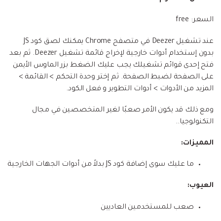
السعر: free
عند تشغيل Deezer في متصفح Chrome يمكنك لصق كود JS
بدون إستخدام أدوات خارجية لإخراج قائمة تشغيل Deezer. ثم بعد
فتح إحدى قوائم تشغيلك يجب عليك الضغط بزر الماوس الأيمن
على الصفحة لضبط الصفحة. ثم إختر وحدة التحكم > القائمة >
المزيد من الأدوات > أدوات التطوير و فعل الكود.
ومع ذلك قد يكون الأمر صعبًا لغير المتخصصين في مجال
التكنولوجيا..
المميزات:
ما عليك سوى إضافة كود JS بدلاً من أدوات الجهات الخارجية
العيوب:
صعب للمستخدمين العاديين