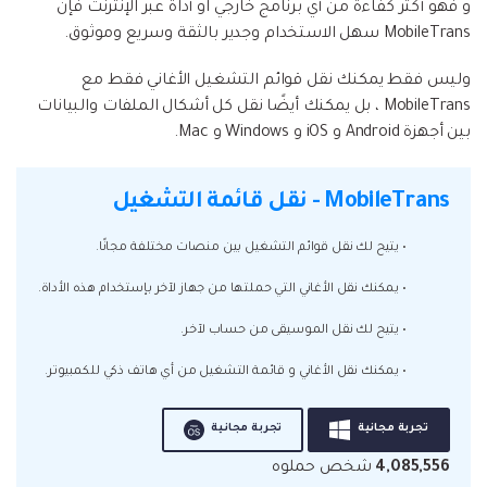
و فهو أكثر كفاءة من أي برنامج خارجي او أداة عبر الإنترنت فإن
MobileTrans سهل الاستخدام وجدير بالثقة وسريع وموثوق.
وليس فقط يمكنك نقل قوائم التشغيل الأغاني فقط مع
MobileTrans ، بل يمكنك أيضًا نقل كل أشكال الملفات والبيانات
بين أجهزة Android و iOS و Windows و Mac.
MobileTrans - نقل قائمة التشغيل
• يتيح لك نقل قوائم التشغيل بين منصات مختلفة مجانًا.
• يمكنك نقل الأغاني التي حملتها من جهاز لآخر بإستخدام هذه الأداة.
• يتيح لك نقل الموسيقى من حساب لآخر.
• يمكنك نقل الأغاني و قائمة التشغيل من أي هاتف ذكي للكمبيوتر.
تجربة مجانية
تجربة مجانية
4,085,556
شخص حملوه