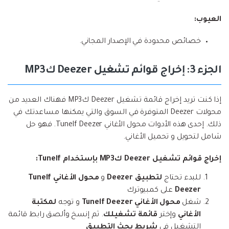
العيوب:
خصائص محدودة في الإصدار المجاني.
الجزء 3: إخراج قوائم تشغيل Deezer كMP3
إذا كنت تريد إخراج قائمة تشغيل Deezer كMP3 فهناك العديد من
محولات Deezer المتوفرة في السوق والتي يمكنها مساعدتك في
ذلك. إحدى هذه الأدوات محول الأغاني Tunelf Deezer. فهو حل
شامل لتحويل و تحميل الأغاني.
إخراج قوائم تشغيل Deezer كMP3 بإستخدام Tunelf:
للبدء تحتاج
لتطبيق Deezer
و
محول الأغاني Tunelf
Deezer
على كمبيوترك
شغل
محول الأغاني Tunelf Deezer
و توجه
لمكتبة
الأغاني
وإختر
قائمة تشغيلك
. ثم إنسخ وألصق رابط قائمة
التشغيل في
شريط بحث التطبيق