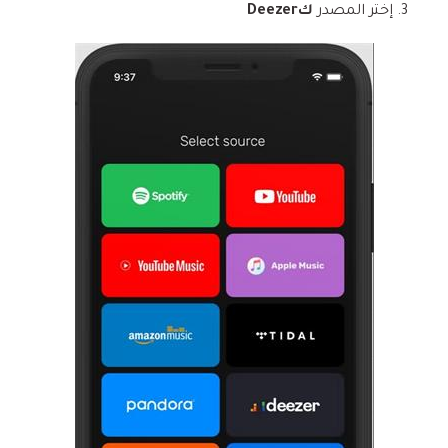
إختر المصدر
كDeezer