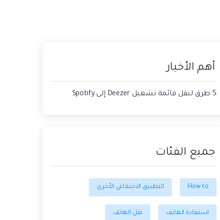
حفاظ الحالة ، وقراءة الدردشات المحذوفة،
 الصور من الايفون الى الكمبيوتر
واستخدام اثنين من WhatsApp، والمزيد من
أجلك.
يقة استعادة رسائل الواتس اب القديمه
أهم الأخبار
5 طرق لنقل قائمة تشغيل Deezer إلى Spotify
جميع الفئات
How to
التطبيق الاجتماعي الأخرى
استعادة الهاتف
نقل الهاتف