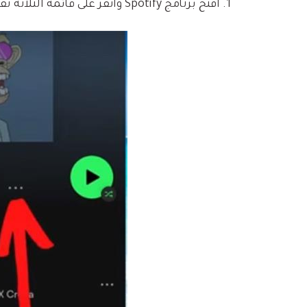
افتح برنامج Spotify وانقر على قائمة الثلاثة نقط.