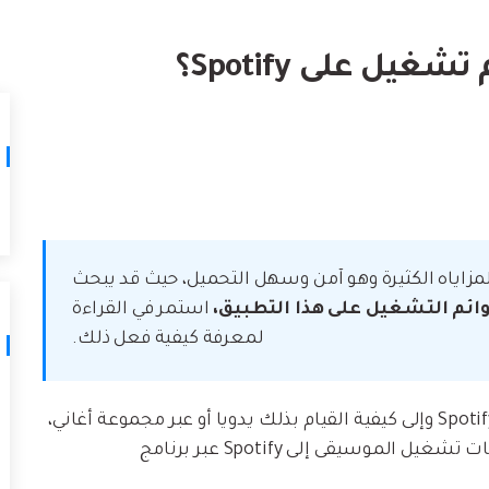
لتالف.
كيف تنقل
نصائح نقل iTunes
أفضل طر
يل على Spotify؟
حوّل iTunes إلى مدير وسائط قوي مع
ات
ستخدامك لـ iCloud لنقل
بعض النصائح البسيطة.
تعلم المزيد
 لمزاياه الكثيرة وهو آمن وسهل التحميل، حيث قد يبحث
قوائم التشغيل على هذا التطبيق،
استمر في القراءة
لمعرفة كيفية فعل ذلك.
سنتطرق لإمكانية ترتيب الأغاني في قوائم تشغيل Spotify وإلى كيفية القيام بذلك يدويا أو عبر مجموعة أغاني،
من مختلف منصات تشغيل الموسيقى إلى Spotify عبر برنامج