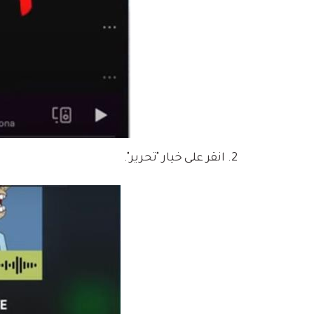
انقر على خيار "تحرير".