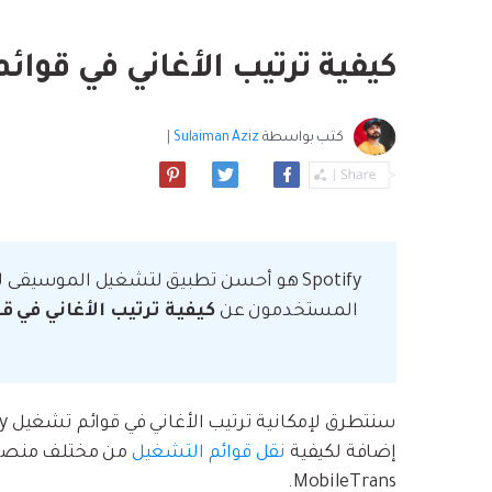
بسهولة
موسيقى والمزيد.
استعادة الفيديو ا
استفادة من Android الجديد.
نصائح نقل iCloud
كيفية ترتيب الأغاني في قوائم تشغ
مشاهدة جميع المنتج
ما مدى روعة ا
بيانات الهاتف؟
كتب بواسطة
Sulaiman Aziz
|
Spotify هو أحسن تطبيق لتشغيل الموسيقى
المستخدمون عن
كيفية ترتيب الأغاني في 
إضافة لكيفية
نقل قوائم التشغيل
MobileTrans.