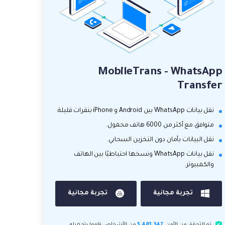
MobileTrans - WhatsApp
Transfer
نقل بيانات WhatsApp بين Android و iPhone بنقرات قليلة.
متوافق مع أكثر من 6000 هاتف محمول.
نقل البيانات بأمان دون التخزين السحابي.
نقل بيانات WhatsApp ونسخها احتياطيًا بين الهاتف
والكمبيوتر.
تجربة مجانية
تجربة مجانية
تم التحقق من الأمن.
5,481,347
من الأشخاص قاموا بتحميله.