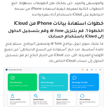
والموسيقى والمزيد. حتى يمكنك نقل التقويمات بسهولة. اتبع
الخطوات التالية لمعرفة كيفية استعادة iPhone من نسخة
احتياطية على iCloud باستخدام أداة بنقرة واحدة.
خطوات استعادة بيانات iPhone من iCloud
الخطوة 1.
قم بتنزيل dr.fone وقم بتسجيل الدخول
إلى iCloud باستخدام حسابك
ما عليك سوى تنزيل برنامج dr.fone وتشغيل البرنامج. سيتم فتح
نافذة أساسية، حدد خيار "استعادة من النسخ الاحتياطي" من جميع
الأوضاع المدرجة. الآن، حدد iCloud من الخيار الناتج ثم قم بتسجيل
الدخول إلى حساب iCloud الخاص بك.