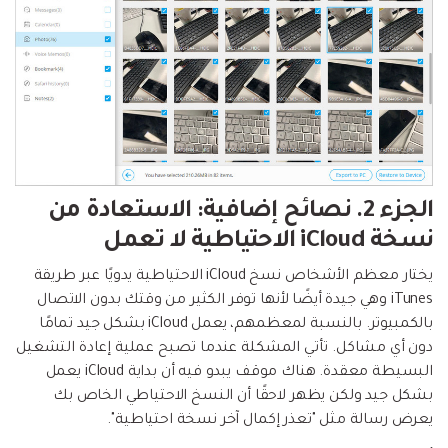
الجزء 2. نصائح إضافية: الاستعادة من
نسخة iCloud الاحتياطية لا تعمل
يختار معظم الأشخاص نسخ iCloud الاحتياطية يدويًا عبر طريقة
iTunes وهي جيدة أيضًا لأنها توفر الكثير من وقتك بدون الاتصال
بالكمبيوتر. بالنسبة لمعظمهم، يعمل iCloud بشكل جيد تمامًا
دون أي مشاكل. تأتي المشكلة عندما تصبح عملية إعادة التشغيل
البسيطة معقدة. هناك موقف يبدو فيه أن بداية iCloud يعمل
بشكل جيد ولكن يظهر لاحقًا أن النسخ الاحتياطي الخاص بك
يعرض رسالة مثل "تعذر إكمال آخر نسخة احتياطية".