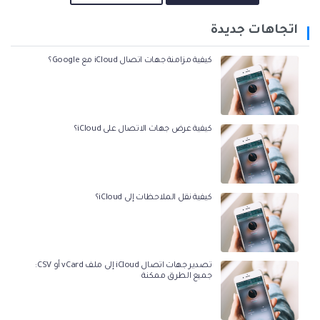
اتجاهات جديدة
كيفية مزامنة جهات اتصال iCloud مع Google؟
كيفية عرض جهات الاتصال على iCloud؟
كيفية نقل الملاحظات إلى iCloud؟
تصدير جهات اتصال iCloud إلى ملف vCard أو CSV:
جميع الطرق ممكنة