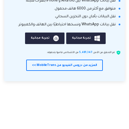
نقل بيانات WhatsApp بين Android و iPhone بنقرات قليلة.
متوافق مع أكثر من 6000 هاتف محمول.
نقل البيانات بأمان دون التخزين السحابي.
نقل بيانات WhatsApp ونسخها احتياطيًا بين الهاتف والكمبيوتر.
تجربة مجانية
تجربة مجانية
تم التحقق من الأمن.
5,481,347
من الأشخاص قاموا بتحميله.
المزيد من دروس الفيديو من MobileTrans >>