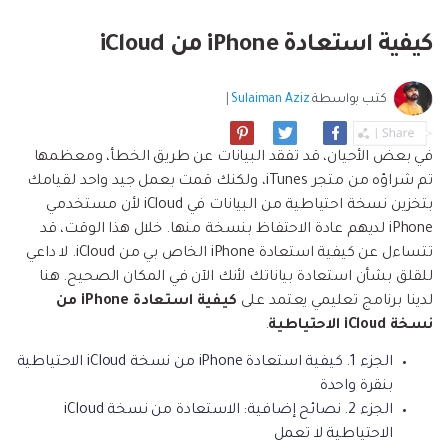
البحث
مشاهدة جميع المنتجات
إلى هاتف أو من هاتف إلى الكمبيوتر والعكس
Filmstock
الدعم
المواضيع الجديدة
FamiSafe
صحيح.
كيفية استعادة iPhone من iCloud
تأثيرات الفيديو والموسيقى والمزيد.
تحميل
الرقابة الأبوية والمراقبة.
Explore
Explore
تسجيل الدخول
المقالات المتميزة
مشاهدة جميع المنتجات
Backup & Restore
MobileTrans
كتب بواسطة
Sulaiman Aziz
|
ملخص
ملخص
نقل بيانات الجوال.
عمل نسخ احتياطي الهاتف وبيانات WhatsApp
تعلم المزيد
على الكمبيوتر، واستعادتها بسهولة
دمج ملفات PDF
Explore
في بعض الأحيان، قد تفقد البيانات عن طريق الخطأ، ومعظمها
Repairit
قوالب الرسم التخطيطي
تم شراؤه من متجر iTunes، ولكنك قمت بعمل جيد واحد لقيامك
استعادة الفيديو التالف.
ملخص
محول PDF
بتخزين نسخة احتياطية من البيانات في iCloud لأن مستخدمي
جديد
Playlist Transfer
iPhone لديهم عادة الاحتفاظ بنسخة منها. خلال هذا الوقت، قد
مشاهدة جميع المنتجات
نقل قوائم تشغيل الموسيقى من خدمة بث إلى
Video
قوالب PDF
تتساءل عن كيفية استعادة iPhone الخاص بي من iCloud. لا داعي
أخرى.
للقلق بشأن استعادة بياناتك لأنك الآن في المكان الصحيح. هنا
Photo
Explore
لدينا برنامج تعليمي يعتمد على
كيفية استعادة iPhone من
نسخة iCloud الاحتياطية
.
ملخص
Creative Center
تطبيقات الهاتف
الجزء 1. كيفية استعادة iPhone من نسخة iCloud الاحتياطية
بنقرة واحدة
استعادة الصور
Mutsapper(سابق Wutsapper)
الجزء 2. نصائح إضافية: الاستعادة من نسخة iCloud
نقل بيانات WhatsApp و WhatsApp Business بدون
الاحتياطية لا تعمل
إصلاح الفيديو