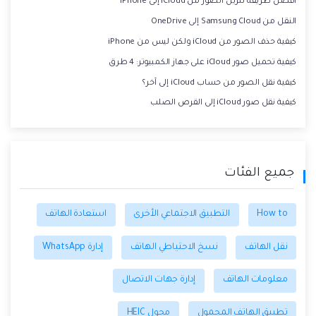
أفضل طريقة تنزيل الصور من iCloud إلى iPhone
النقل من Samsung Cloud إلى OneDrive
كيفية حذف الصور من iCloud ولكن ليس من iPhone
كيفية تحميل صور iCloud على جهاز الكمبيوتر: 4 طرق
كيفية نقل الصور من حساب iCloud إلى آخر؟
كيفية نقل صور iCloud إلى القرص الصلب
جميع الفئات
How to
التطبيق الاجتماعي الأخرى
استعادة الهاتف
نقل الهاتف
نسخ الاحتياطي الهاتف
إدارة WhatsApp
معلومات الهاتف
إدارة جهات الاتصال
تطبيق الهاتف المحمول
محول HEIC