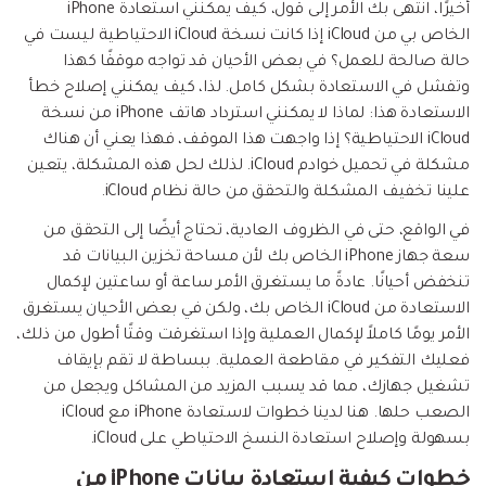
أخيرًا، انتهى بك الأمر إلى قول، كيف يمكنني استعادة iPhone
الخاص بي من iCloud إذا كانت نسخة iCloud الاحتياطية ليست في
حالة صالحة للعمل؟ في بعض الأحيان قد تواجه موقفًا كهذا
وتفشل في الاستعادة بشكل كامل. لذا، كيف يمكنني إصلاح خطأ
الاستعادة هذا: لماذا لا يمكنني استرداد هاتف iPhone من نسخة
iCloud الاحتياطية؟ إذا واجهت هذا الموقف، فهذا يعني أن هناك
مشكلة في تحميل خوادم iCloud. لذلك لحل هذه المشكلة، يتعين
علينا تخفيف المشكلة والتحقق من حالة نظام iCloud.
في الواقع، حتى في الظروف العادية، تحتاج أيضًا إلى التحقق من
سعة جهاز iPhone الخاص بك لأن مساحة تخزين البيانات قد
تنخفض أحيانًا. عادةً ما يستغرق الأمر ساعة أو ساعتين لإكمال
الاستعادة من iCloud الخاص بك، ولكن في بعض الأحيان يستغرق
الأمر يومًا كاملاً لإكمال العملية وإذا استغرقت وقتًا أطول من ذلك،
فعليك التفكير في مقاطعة العملية. ببساطة لا تقم بإيقاف
تشغيل جهازك، مما قد يسبب المزيد من المشاكل ويجعل من
الصعب حلها. هنا لدينا خطوات لاستعادة iPhone مع iCloud
بسهولة وإصلاح استعادة النسخ الاحتياطي على iCloud.
خطوات كيفية استعادة بيانات iPhone من