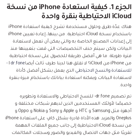
إعادة ضبط المصنع.
الجزء 1. كيفية استعادة iPhone من نسخة
نقل WhatsApp
iCloud الاحتياطية بنقرة واحدة
MobileTrans App
نقل بيانات الهاتف وبيانات WhatsApp والملفات بين
هناك عدّة طرق وحلول مستخدمة تشرح كيفية استعادة iPhone
تحديث iOS
الأجهزة.
باستخدام نسخة iCloud احتياطية. من بينها، إعادة تعيين iPhone
إلى إعدادات المصنع الخاصة به والتي يمكن أن تعمل لاستعادة
تعقب الموقع
البيانات ولكن سيتم حذف التخصيصات التي قمت بتعيينها منذ
Status Saver for WhatsApp
فترة طويلة. ما هي أفضل طريقة للحصول على نسخة احتياطية
حفاظ الحالة ، وقراءة الدردشات المحذوفة، واستخدام
من iPhone من iCloud؟ لا تقلق هنا لدينا طرف ثالث أيضاl
dr.fone -
اثنين من WhatsApp، والمزيد من أجلك.
للاستعادة والنسخ الاحتياطي
الذي يعمل بشكل أفضل كأداة
لاستعادة البيانات ويمكنه استعادة بياناتك باستخدام ميزة بنقرة
واحدة.
تم تصميم dr.fone- للنسخ الاحتياطي والاستعادة وتطويره
خصيصًا لأولئك المستخدمين الذين لديهم شبكات مختلفة و
أجهزة مثل Samsung و HTC و Apple و Sony و Nokia و Oppo و
Oneplus والمزيد. هذه الأداة قادرة بشكل كافٍ على استعادة iPhone
من نسخة iCloud الاحتياطية إلى جانب جميع الملفات المهمة
تقريبًا مثل جهات الاتصال والفيديو والصور وسجلات المكالمات