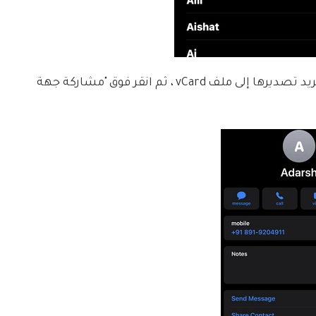
حدد جهة الاتصال المفضلة التي تريد تصديرها إلى ملف vCard ، ثم انقر فوق "مشاركة جهة