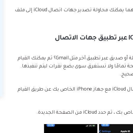
هنا ، أوضحنا طريقتين مختلفتين يمكن الاعتماد عليهما يمكنك محاولة تصدير جهات اتصال iCloud إلى ملف
هل تتطلع إلى مشاركة جهات اتصال iCloud مع عائلة أو صديق عبر تطبيق آخر مثل Gmail؟ ثم يمكنك القيام
ة تمامًا ولا تستغرق سوى بضع نقرات ليتم تنفيذها.
صحيح.
أولاً ، يجب عليك مزامنة جهات اتصال iCloud مع جهاز iPhone الخاص بك عن طريق القيام
iCl من الصفحة الجديدة.