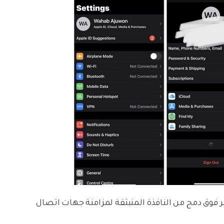
وانقر فوق Toggle بجوارها وانقر فوق دمج من النافذة المنبثقة لمزامنة جهات اتصال