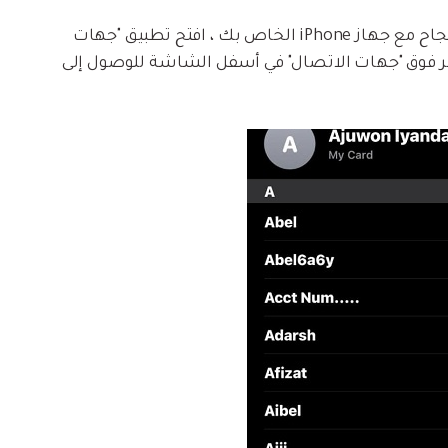
بعد مزامنة جهات اتصال iCloud بنجاح مع جهاز iPhone الخاص بك ، افتح تطبيق "جهات
i الخاص بك ، ثم انقر فوق "جهات الاتصال" في أسفل الشاشة للوصول إلى