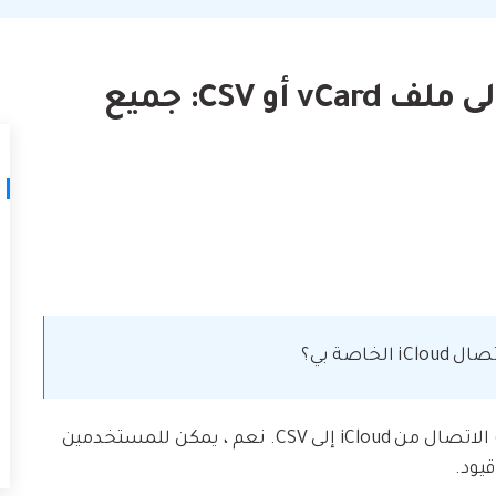
لتالف.
كيف تنقل
نصائح نقل iTunes
أفضل طر
حوّل iTunes إلى مدير وسائط قوي مع
ات
ستخدامك لـ iCloud لنقل
بعض النصائح البسيطة.
تصدير جهات اتصال iCloud إلى ملف vCard أو CSV: جميع
تعلم المزيد
اصة بي؟
Apple ليست صديقة عندما يتعلق الأمر بنقل جهات الاتصال من iCloud إلى CSV. نعم ، يمكن للمستخدمين