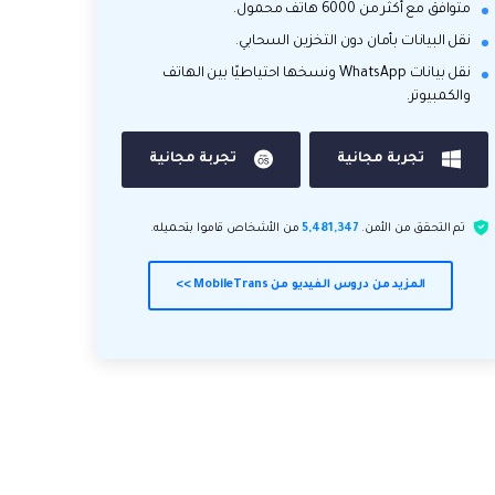
متوافق مع أكثر من 6000 هاتف محمول.
نقل البيانات بأمان دون التخزين السحابي.
نقل بيانات WhatsApp ونسخها احتياطيًا بين الهاتف
والكمبيوتر.
تجربة مجانية
تجربة مجانية
تم التحقق من الأمن.
5,481,347
من الأشخاص قاموا بتحميله.
المزيد من دروس الفيديو من MobileTrans >>