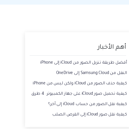
حفاظ الحالة ، وقراءة الدردشات المحذوفة،
 الصور من الايفون الى الكمبيوتر
واستخدام اثنين من WhatsApp، والمزيد من
أجلك.
يقة استعادة رسائل الواتس اب القديمه
أهم الأخبار
أفضل طريقة تنزيل الصور من iCloud إلى iPhone
النقل من Samsung Cloud إلى OneDrive
كيفية حذف الصور من iCloud ولكن ليس من iPhone
كيفية تحميل صور iCloud على جهاز الكمبيوتر: 4 طرق
كيفية نقل الصور من حساب iCloud إلى آخر؟
كيفية نقل صور iCloud إلى القرص الصلب