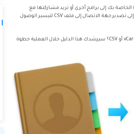
لذلك ، ربما كنت تبحث عن نقل جهات اتصال iCloud الخاصة بك إلى برامج أخرى أو تريد مشاركتها مع
الأصدقاء الذين لا يستخدمون جهاز iOS ، فستحتاج إلى تصدير جهة الاتصال إلى ملف CSV لتيسير الوصول
كيف يمكنك تصدير جهات اتصال iCloud إلى ملف vCard أو CSV؟ سيرشدك هذا الدليل خلال العملية خطوة