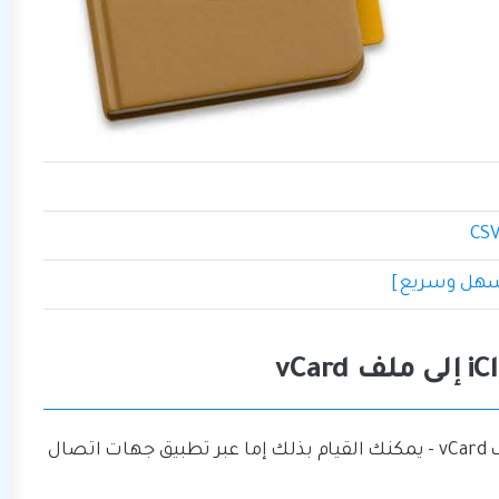
يوجد طريقتان لتصدير جهات اتصال iCloud إلى ملف vCard - يمكنك القيام بذلك إما عبر تطبيق جهات اتصال