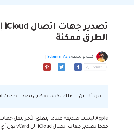
بسهولة
موسيقى والمزيد.
استعادة الفيديو ا
استفادة من Android الجديد.
نصائح نقل iCloud
مشاهدة جميع المنتج
ما مدى روعة ا
بيانات الهاتف؟
الطرق ممكنة
كتب بواسطة
Sulaiman Aziz
|
مرحبًا ، من فضلك ، كيف يمكنني تصدير جهات اتصال iCloud الخ
فقط تصدير جهات اتصال iCloud إلى vCard دون أي قيود.