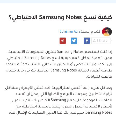
البحث
مشاهدة جميع المنتجات
إلى هاتف أو من هاتف إلى الكمبيوتر والعكس
Filmstock
الدعم
المواضيع الجديدة
FamiSafe
صحيح.
تأثيرات الفيديو والموسيقى والمزيد.
تحميل
الرقابة الأبوية والمراقبة.
Explore
كيفية نسخ Samsung Notes الاحتياطي؟
Explore
تسجيل الدخول
المقالات المتميزة
مشاهدة جميع المنتجات
Backup & Restore
MobileTrans
ملخص
ملخص
نقل بيانات الجوال.
كتب بواسطة
Sulaiman Aziz
|
عمل نسخ احتياطي الهاتف وبيانات WhatsApp
تعلم المزيد
على الكمبيوتر، واستعادتها بسهولة
دمج ملفات PDF
Explore
Repairit
قوالب الرسم التخطيطي
استعادة الفيديو التالف.
ملخص
محول PDF
إذا كنت تستخدم Samsung Notes لتخزين المعلومات الأساسية،
جديد
Playlist Transfer
فمن الأهمية بمكان فهم كيفية نسخ Samsung Notes الاحتياطي
مشاهدة جميع المنتجات
نقل قوائم تشغيل الموسيقى من خدمة بث إلى
Video
إلى الكمبيوتر الشخصي أو التخزين السحابي. السبب هو أنه لا توجد
قوالب PDF
أخرى.
طريقة أفضل لحماية Samsung Notes الخاصة بك في حالة فقدان
هاتفك للبيانات.
Photo
Explore
بعد كل شيء، إنها أفضل استراتيجية ضد فشل الأجهزة ومشاكل
ملخص
Creative Center
تطبيقات الهاتف
ترقية التطبيق وهجمات البرامج الضارة التي يمكن أن تفسد
الملفات الموجودة على جهاز Samsung الخاص بك. قم بالتمرير
استعادة الصور
Mutsapper(سابق Wutsapper)
لأسفل لاكتشاف أفضل الطرق لإنشاء نسخة احتياطية من
نقل بيانات WhatsApp و WhatsApp Business بدون
Samsung Notes. سيوضح لك هذا الدليل التعليمات لإكمال هذه
إصلاح الفيديو