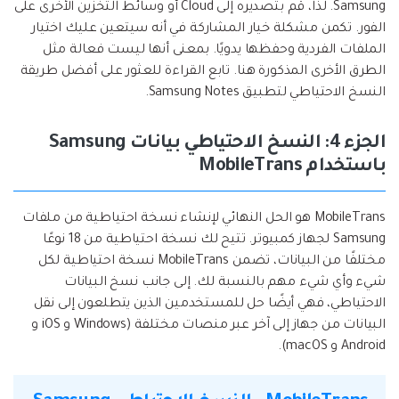
Samsung. لذا، قم بتصديره إلى Cloud أو وسائط التخزين الأخرى على
الفور. تكمن مشكلة خيار المشاركة في أنه سيتعين عليك اختيار
الملفات الفردية وحفظها يدويًا. بمعنى أنها ليست فعالة مثل
الطرق الأخرى المذكورة هنا. تابع القراءة للعثور على أفضل طريقة
النسخ الاحتياطي لتطبيق Samsung Notes.
الجزء 4: النسخ الاحتياطي بيانات Samsung
باستخدام MobileTrans
MobileTrans هو الحل النهائي لإنشاء نسخة احتياطية من ملفات
Samsung لجهاز كمبيوتر. تتيح لك نسخة احتياطية من 18 نوعًا
مختلفًا من البيانات، تضمن MobileTrans نسخة احتياطية لكل
شيء وأي شيء مهم بالنسبة لك. إلى جانب نسخ البيانات
الاحتياطي، فهي أيضًا حل للمستخدمين الذين يتطلعون إلى نقل
البيانات من جهاز إلى آخر عبر منصات مختلفة (Windows و iOS و
Android و macOS).