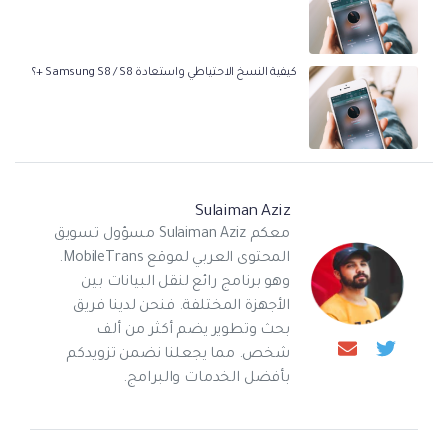
كيفية النسخ الاحتياطي واستعادة Samsung S8 / S8 +؟
Sulaiman Aziz
معكم Sulaiman Aziz مسؤول تسويق
المحتوى العربي لموقع MobileTrans.
وهو برنامج رائع لنقل البيانات بين
الأجهزة المختلفة. فنحن لدينا فريق
بحث وتطوير يضم أكثر من ألف
شخص. مما يجعلنا نضمن تزويدكم
بأفضل الخدمات والبرامج.