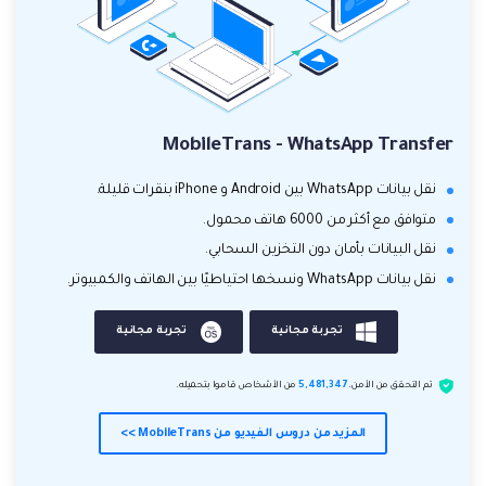
MobileTrans - WhatsApp Transfer
نقل بيانات WhatsApp بين Android و iPhone بنقرات قليلة.
متوافق مع أكثر من 6000 هاتف محمول.
نقل البيانات بأمان دون التخزين السحابي.
نقل بيانات WhatsApp ونسخها احتياطيًا بين الهاتف والكمبيوتر.
تجربة مجانية
تجربة مجانية
تم التحقق من الأمن.
5,481,347
من الأشخاص قاموا بتحميله.
المزيد من دروس الفيديو من MobileTrans >>