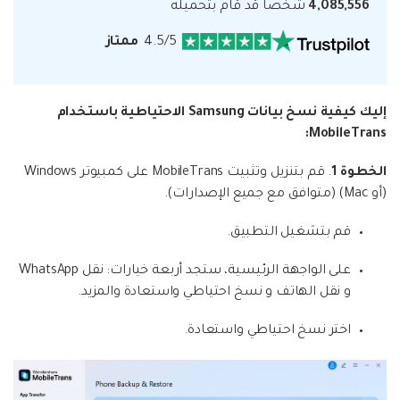
4,085,556
شخصا قد قام بتحميله
4.5/5
ممتاز
إليك كيفية نسخ بيانات Samsung الاحتياطية باستخدام
MobileTrans:
الخطوة 1
. قم بتنزيل وتثبيت MobileTrans على كمبيوتر Windows
(أو Mac) (متوافق مع جميع الإصدارات).
قم بتشغيل التطبيق.
على الواجهة الرئيسية، ستجد أربعة خيارات: نقل WhatsApp
و نقل الهاتف و نسخ احتياطي واستعادة والمزيد.
اختر نسخ احتياطي واستعادة.