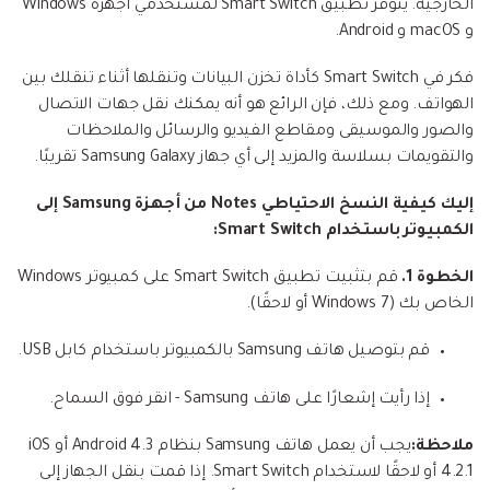
الخارجية. يتوفر تطبيق Smart Switch لمستخدمي أجهزة Windows
و macOS و Android.
فكر في Smart Switch كأداة تخزن البيانات وتنقلها أثناء تنقلك بين
الهواتف. ومع ذلك، فإن الرائع هو أنه يمكنك نقل جهات الاتصال
والصور والموسيقى ومقاطع الفيديو والرسائل والملاحظات
والتقويمات بسلاسة والمزيد إلى أي جهاز Samsung Galaxy تقريبًا.
إليك كيفية النسخ الاحتياطي Notes من أجهزة Samsung إلى
الكمبيوتر باستخدام Smart Switch:
الخطوة 1.
قم بتثبيت تطبيق Smart Switch على كمبيوتر Windows
الخاص بك (Windows 7 أو لاحقًا).
قم بتوصيل هاتف Samsung بالكمبيوتر باستخدام كابل USB.
إذا رأيت إشعارًا على هاتف Samsung - انقر فوق السماح.
ملاحظة:
يجب أن يعمل هاتف Samsung بنظام Android 4.3 أو iOS
4.2.1 أو لاحقًا لاستخدام Smart Switch. إذا قمت بنقل الجهاز إلى