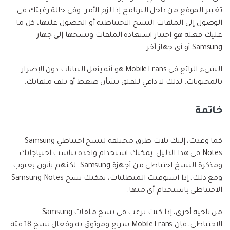
تغيير الموقع من داخل البرنامج إذا لزم الأمر. وفي حالة رغبتك في
الوصول إلى الملفات النسخ الاحتياطية أو الحصول عليها، كل ما
عليك فعله هو اختيار استعادة الملفات ونسخها إلى جهاز
Samsung أو أي جهاز آخر.
الشيء الرائع في MobileTrans هو أنه ينقل البيانات دون الإضرار
بالمحتويات. لذلك لا داعي للقلق بشأن ضغط أو تلف ملفاتك.
خاتمة
كما وعدت، إليك ثلاث طرق مختلفة لنسخ احتياطي Samsung
Notes في هذا الدليل. يمكنك استخدام واحدة تناسب احتياجاتك
ومذكرة النسخ احتياطي من أجهزة Samsung. لكنهم يأتون بعيوب.
ومع ذلك، إذا استوفيت المتطلبات، يمكنك نسخ Samsung Notes
الاحتياطي باستخدام أي منها.
من ناحية أخرى، إذا كنت ترغب في نسخ ملفات Samsung
الاحتياطي، فإن MobileTrans سريع وموثوق به وفعال نسخ 18 فئة